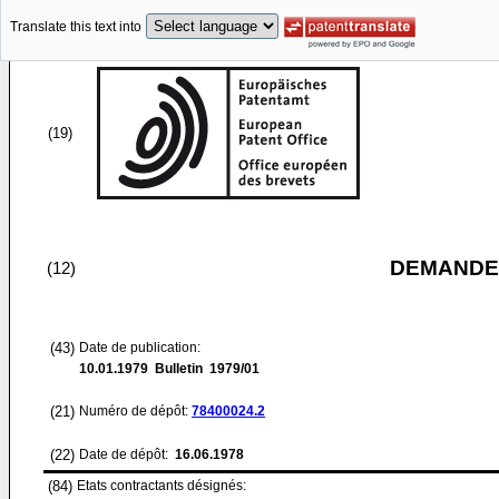
Translate this text into
(19)
DEMANDE
(12)
(43)
Date de publication:
10.01.1979
Bulletin 1979/01
(21)
Numéro de dépôt:
78400024.2
(22)
Date de dépôt:
16.06.1978
(84)
Etats contractants désignés: