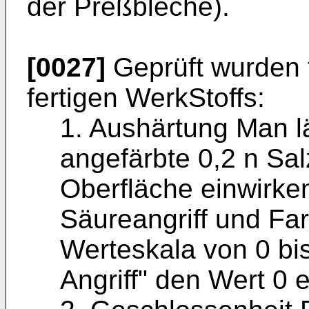
der Preßbleche).
[0027]
Geprüft wurden 
fertigen WerkStoffs:
1. Aushärtung Man l
angefärbte 0,2 n Sa
Oberfläche einwirken
Säureangriff und Far
Werteskala von 0 bis
Angriff" den Wert 0 e