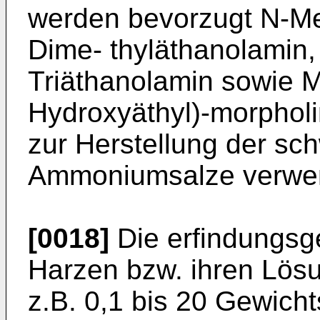
werden bevorzugt N-Me
Dime- thyläthanolamin,
Triäthanolamin sowie M
Hydroxyäthyl)-morpholi
zur Herstellung der sc
Ammoniumsalze verwe
[0018]
Die erfindungs
Harzen bzw. ihren Lös
z.B. 0,1 bis 20 Gewich