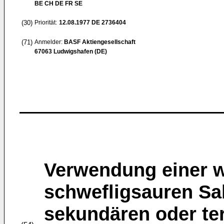
BE CH DE FR SE
(30)
Priorität:
12.08.1977
DE 2736404
(71)
Anmelder:
BASF Aktiengesellschaft
67063 Ludwigshafen (DE)
Verwendung einer w
schwefligsauren Sa
sekundären oder ter