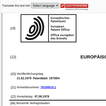
Translate this text into
(19)
EUROPÄIS
(12)
(43)
Veröffentlichungstag:
21.02.1979
Patentblatt 1979/04
(21)
Anmeldenummer:
78100610.1
(22)
Anmeldetag:
07.08.1978
(84)
Benannte Vertragsstaaten: