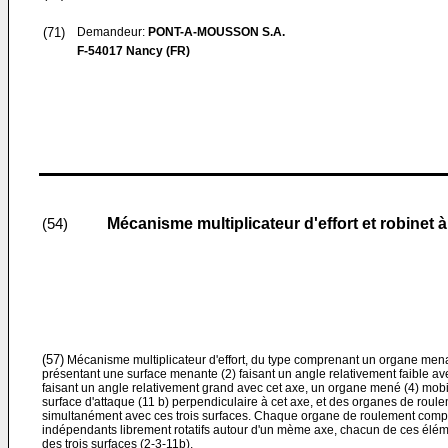
(71)
Demandeur:
PONT-A-MOUSSON S.A.
F-54017 Nancy (FR)
Mécanisme multiplicateur d'effort et robinet
(54)
(57)
Mécanisme multiplicateur d'effort, du type comprenant un organe menant
présentant une surface menante (2) faisant un angle relativement faible ave
faisant un angle relativement grand avec cet axe, un organe mené (4) mobil
surface d'attaque (11 b) perpendiculaire à cet axe, et des organes de roul
simultanément avec ces trois surfaces. Chaque organe de roulement compo
indépendants librement rotatifs autour d'un mème axe, chacun de ces élém
des trois surfaces (2-3-11b).