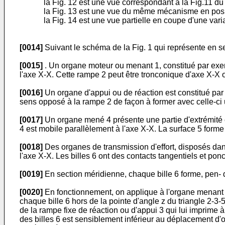
la Fig. 12 est une vue correspondant à la Fig.11 
la Fig. 13 est une vue du même mécanisme en positio
la Fig. 14 est une vue partielle en coupe d'une var
[0014]
Suivant le schéma de la Fig. 1 qui représente en se
[0015]
. Un organe moteur ou menant 1, constitué par exem
l'axe X-X. Cette rampe 2 peut être tronconique d'axe X-X o
[0016]
Un organe d'appui ou de réaction est constitué par 
sens opposé à la rampe 2 de façon à former avec celle-ci 
[0017]
Un organe mené 4 présente une partie d'extrémité 
4 est mobile parallèlement à l'axe X-X. La surface 5 forme
[0018]
Des organes de transmission d'effort, disposés dans
l'axe X-X. Les billes 6 ont des contacts tangentiels et pon
[0019]
En section méridienne, chaque bille 6 forme, pen- d
[0020]
En fonctionnement, on applique à l'organe menant 1
chaque bille 6 hors de la pointe d'angle z du triangle 2-3
de la rampe fixe de réaction ou d'appui 3 qui lui imprime à
des billes 6 est sensiblement inférieur au déplacement d'o