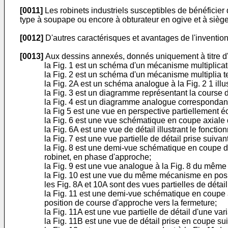
[0011]
Les robinets industriels susceptibles de bénéficier
type à soupape ou encore à obturateur en ogive et à sièg
[0012]
D'autres caractérisques et avantages de l'invention 
[0013]
Aux dessins annexés, donnés uniquement à titre d
la Fig. 1 est un schéma d'un mécanisme multiplicate
la Fig. 2 est un schéma d'un mécanisme multiplia teir
la Fig. 2A est un schéma analogue à la Fig. 2 1 il
la Fig. 3 est un diagramme représentant la course de
la Fig. 4 est un diagramme analogue correspondant
la Fig 5 est une vue en perspective partiellement é
la Fig. 6 est une vue schématique en coupe axiale
la Fig. 6A est une vue de détail illustrant le fonct
la Fig. 7 est une vue partielle de détail prise suivant
la Fig. 8 est une demi-vue schématique en coupe d'
robinet, en phase d'approche;
la Fig. 9 est une vue analogue à la Fig. 8 du mêm
la Fig. 10 est une vue du même mécanisme en posit
les Fig. 8A et 10A sont des vues partielles de détai
la Fig. 11 est une demi-vue schématique en coupe ax
position de course d'approche vers la fermeture;
la Fig. 11A est une vue partielle de détail d'une vari
la Fig. 11B est une vue de détail prise en coupe sui