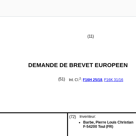
(11)
DEMANDE DE BREVET EUROPEEN
(51)
2
Int. Cl.
:
F16H
25/18
,
F16K
31/16
(72)
Inventeur:
Barbe, Pierre Louis Christian
F-54200 Toul (FR)