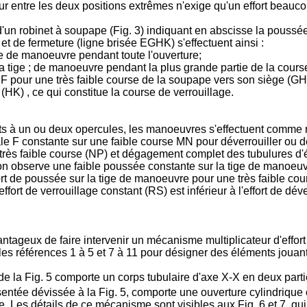
r entre les deux positions extrêmes n'exige qu'un effort beaucou
'un robinet à soupape (Fig. 3) indiquant en abscisse la poussé
 de fermeture (ligne brisée EGHK) s'effectuent ainsi :
ige de manoeuvre pendant toute l'ouverture;
a tige ; de manoeuvre pendant la plus grande partie de la cours
F pour une très faible course de la soupape vers son siège (GH
HK) , ce qui constitue la course de verrouillage.
ts à un ou deux opercules, les manoeuvres s'effectuent comme re
tiale F constante sur une faible course MN pour déverrouiller ou d
e très faible course (NP) et dégagement complet des tubulures d'
 on observe une faible poussée constante sur la tige de manoeu
ort de poussée sur la tige de manoeuvre pour une très faible cou
'effort de verrouillage constant (RS) est inférieur à l'effort de 
tageux de faire intervenir un mécanisme multiplicateur d'effort soi
 les références 1 à 5 et 7 à 11 pour désigner des éléments jouant
de la Fig. 5 comporte un corps tubulaire d'axe X-X en deux partie
résentée dévissée à la Fig. 5, comporte une ouverture cylindrique
e. Les détails de ce mécanisme sont visibles aux Fig. 6 et 7, 