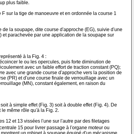
p plus faible.
e F sur la tige de manoeuvre et en ordonnée la course 1
e de la soupape, dite course d'approche (EG), suivie d'une
) et parachevée par une application de la soupape sur
présenté à la Fig. 4 :
écoincer le ou les opercules, puis forte diminution de
écoulement avec un faible effort de traction constant (PQ);
vre avec une grande course d'approche vers la position de
rse (PR) et d'une course finale de verrouillage avec un
déverrouillage (MN), constant également, en raison du
t à simple effet (Fig. 3) soit à double effet (Fig. 4). De
 le même rôle qu'à la Fig. 2.
s 12 et 13 vissées l'une sur l'autre par des filetages
 centrale 15 pour livrer passage à l'organe moteur ou
qui montrent un robinet à soupape équipé d'un mécanisme