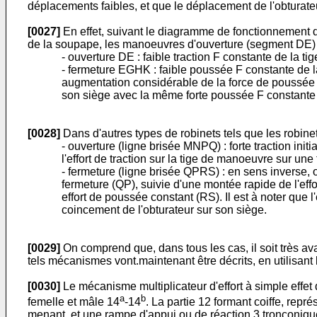
déplacements faibles, et que le déplacement de l'obturateu
[0027]
En effet, suivant le diagramme de fonctionnement d
de la soupape, les manoeuvres d'ouverture (segment DE) et
- ouverture DE : faible traction F constante de la t
- fermeture EGHK : faible poussée F constante de l
augmentation considérable de la force de poussée 
son siège avec la même forte poussée F constante (
[0028]
Dans d'autres types de robinets tels que les robine
- ouverture (ligne brisée MNPQ) : forte traction ini
l'effort de traction sur la tige de manoeuvre sur un
- fermeture (ligne brisée QPRS) : en sens inverse,
fermeture (QP), suivie d'une montée rapide de l'eff
effort de poussée constant (RS). Il est à noter que l
coincement de l'obturateur sur son siège.
[0029]
On comprend que, dans tous les cas, il soit très avan
tels mécanismes vont.maintenant être décrits, en utilisant
[0030]
Le mécanisme multiplicateur d'effort à simple effet 
a
b
femelle et mâle 14
-14
. La partie 12 formant coiffe, rep
menant, et une rampe d'appui ou de réaction 3 tronconiqu