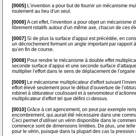
[0005]
L'invention a pour but de fournir un mécanisme mult
roulement au lieu d'un seul.
[0006]
A cet effet, l'invention a pour objet un mécanisme
librement rotatifs autour d'un même axe, chacun de ces él
[0007]
Si de plus la surface d'appui est précédée, en cons
un décrochement formant un angle important par rapport à c
qu'en fin de course.
[0008]
Pour rendre le mécanisme à double effet multiplica
seconde surface d'appui et une seconde surface d'attaqu
multiplier l'effort dans le sens de déplacement de l'orga
[0009]
Le mécanisme multiplicateur d'effort suivant l'inven
effort élevé seulement pour le début d'ouverture de l'obtur
robinet à obturateur coulissant et à servomoteur d'action
multiplicateur d'effort tel que défini ci-dessus.
[0010]
Grâce à cet agencement, on peut par exemple remp
encombrement, qui.aurait été nécessaire dans une command
Ceci permet d'utiliser un vérin disponible dans le commerc
commerce sont de dimensions limitées. De plus, une telle a
pour le vérin, puisque dans la plupart des cas la pression 