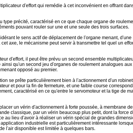
iplicateur d'effort qui remédie à cet inconvénient en offrant da
 du type précité, caractérisé en ce que chaque organe de roule
éments pouvant rouler sur une et une seule des trois surfaces.
idérant le sens actif de déplacement de l'organe menant, d'une 
et axe, le mécanisme peut servir à transmettre tel quel un effort
teur d'effort, il peut être prévu un second ensemble multiplic
e ainsi qu'un second jeu d'organes de roulement analogues au
ne menant opposé au premier.
tion se prête particulièrement bien à l'actionnement d'un robinet
ateur et pour la fin de fermeture, et une faible course correspon
nement, caractérisé en ce qu'entre le servomoteur et la tige de 
lacer un vérin d'actionnement à forte poussée, à membrane de 
e classique, par un vérin beaucoup plus petit, dont la force de
e au lieu d'avoir à réaliser un vérin spécial de grandes dimensi
pplication industrielle est particulièrement intéressante lorsque
de l'air disponible est limitée à quelques bars.