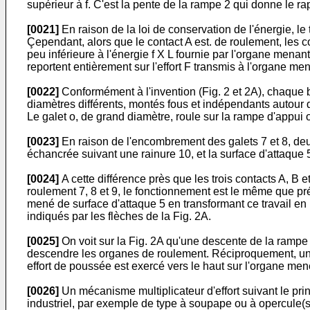
supérieur à f. C'est la pente de la rampe 2 qui donne le rapp
[0021]
En raison de la loi de conservation de l'énergie, le
Çependant, alors que le contact A est. de roulement, les co
peu inférieure à l'énergie f X L fournie par l'organe menan
reportent entièrement sur l'effort F transmis à l'organe me
[0022]
Conformément à l'invention (Fig. 2 et 2A), chaque 
diamètres différents, montés fous et indépendants autour 
Le galet o, de grand diamètre, roule sur la rampe d'appui o
[0023]
En raison de l'encombrement des galets 7 et 8, deu
échancrée suivant une rainure 10, et la surface d'attaque 
[0024]
A cette différence près que les trois contacts A, B e
roulement 7, 8 et 9, le fonctionnement est le même que pré
mené de surface d'attaque 5 en transformant ce travail en
indiqués par les flèches de la Fig. 2A.
[0025]
On voit sur la Fig. 2A qu'une descente de la rampe de 
descendre les organes de roulement. Réciproquement, une 
effort de poussée est exercé vers le haut sur l'organe men
[0026]
Un mécanisme multiplicateur d'effort suivant le prin
industriel, par exemple de type à soupape ou à opercule(s