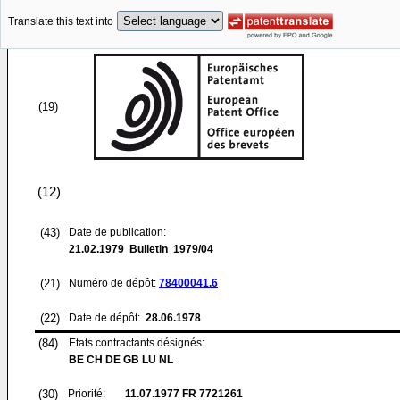
Translate this text into
(19)
(12)
(43)
Date de publication:
21.02.1979
Bulletin 1979/04
(21)
Numéro de dépôt:
78400041.6
(22)
Date de dépôt:
28.06.1978
(84)
Etats contractants désignés:
BE CH DE GB LU NL
(30)
Priorité:
11.07.1977
FR 7721261