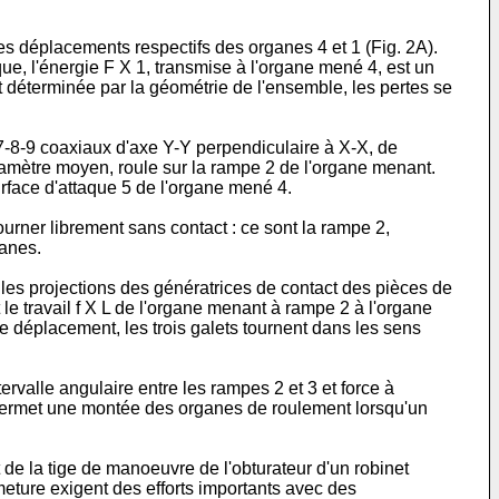
 les déplacements respectifs des organes 4 et 1 (Fig. 2A).
que, l'énergie F X 1, transmise à l'organe mené 4, est un
nt déterminée par la géométrie de l'ensemble, les pertes se
 7-8-9 coaxiaux d'axe Y-Y perpendiculaire à X-X, de
diamètre moyen, roule sur la rampe 2 de l'organe menant.
surface d'attaque 5 de l'organe mené 4.
urner librement sans contact : ce sont la rampe 2,
lanes.
nt les projections des génératrices de contact des pièces de
le travail f X L de l'organe menant à rampe 2 à l'organe
e déplacement, les trois galets tournent dans les sens
tervalle angulaire entre les rampes 2 et 3 et force à
 permet une montée des organes de roulement lorsqu'un
 de la tige de manoeuvre de l'obturateur d'un robinet
meture exigent des efforts importants avec des