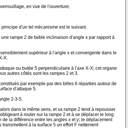
errouillage, en vue de l'ouverture;
 principe d'un tel mécanisme est le suivant.
ne rampe 2 de faible inclinaison d'angle x par rapport à
 sensiblement supérieur à l'angle x et convergente dans le
X-X.
ttaque ou butée 5 perpendiculaire à l'axe X-X; cet organe
eux autres côtés sont les rampes 2 et 3.
constitués par exemple par des billes 6 réparties autour de
urface d'attaque 5.
angle 2-3-5.
e alors dans le même sens, et sa rampe 2 tend à repousser
obligeant à rouler sur la rampe 2 et à se déplacer le long
 de la différence entre les angles x et y; le déplacement
 transmettent à la surface 5 un effort F nettement