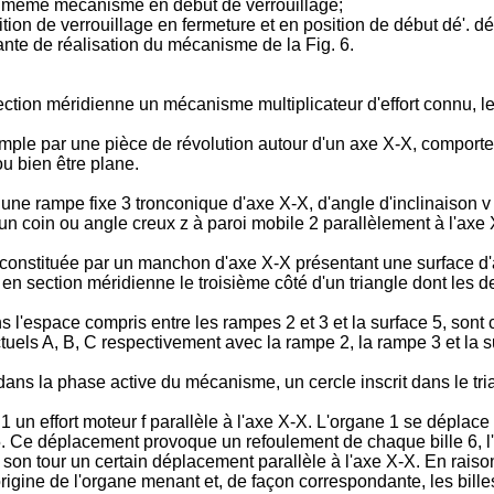
du même mécanisme en début de verrouillage;
n de verrouillage en fermeture et en position de début dé'. dév
iante de réalisation du mécanisme de la Fig. 6.
ction méridienne un mécanisme multiplicateur d'effort connu, le
ple par une pièce de révolution autour d'un axe X-X, comporte u
u bien être plane.
une rampe fixe 3 tronconique d'axe X-X, d'angle d'inclinaison v
un coin ou angle creux z à paroi mobile 2 parallèlement à l'axe 
constituée par un manchon d'axe X-X présentant une surface d'a
 en section méridienne le troisième côté d'un triangle dont les d
 l'espace compris entre les rampes 2 et 3 et la surface 5, sont 
ctuels A, B, C respectivement avec la rampe 2, la rampe 3 et la s
ans la phase active du mécanisme, un cercle inscrit dans le tri
 un effort moteur f parallèle à l'axe X-X. L'organe 1 se déplac
-5. Ce déplacement provoque un refoulement de chaque bille 6, l'
 son tour un certain déplacement parallèle à l'axe X-X. En raison
rigine de l'organe menant et, de façon correspondante, les billes