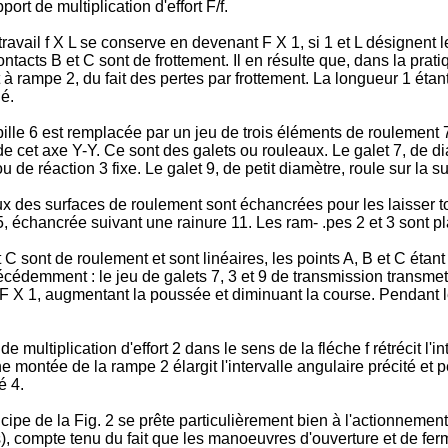
ort de multiplication d'effort F/f.
 travail f X L se conserve en devenant F X 1, si 1 et L désignent
ntacts B et C sont de frottement. Il en résulte que, dans la prati
t à rampe 2, du fait des pertes par frottement. La longueur 1 éta
né.
bille 6 est remplacée par un jeu de trois éléments de roulement
de cet axe Y-Y. Ce sont des galets ou rouleaux. Le galet 7, de 
u de réaction 3 fixe. Le galet 9, de petit diamètre, roule sur la 
x des surfaces de roulement sont échancrées pour les laisser to
5, échancrée suivant une rainure 11. Les ram- .pes 2 et 3 sont p
t C sont de roulement et sont linéaires, les points A, B et C éta
cédemment : le jeu de galets 7, 3 et 9 de transmission transmet 
 F X 1, augmentant la poussée et diminuant la course. Pendant l
multiplication d'effort 2 dans le sens de la fléche f rétrécit l'in
montée de la rampe 2 élargit l'intervalle angulaire précité et
é 4.
cipe de la Fig. 2 se prête particulièrement bien à l'actionnement
), compte tenu du fait que les manoeuvres d'ouverture et de fer