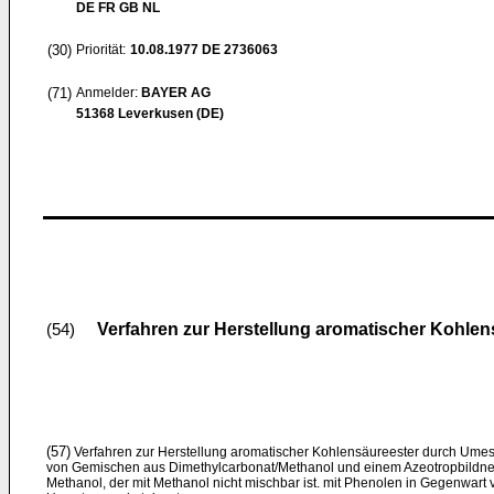
DE FR GB NL
(30)
Priorität:
10.08.1977
DE 2736063
(71)
Anmelder:
BAYER AG
51368 Leverkusen (DE)
Verfahren zur Herstellung aromatischer Kohlen
(54)
(57)
Verfahren zur Herstellung aromatischer Kohlensäureester durch Ume
von Gemischen aus Dimethylcarbonat/Methanol und einem Azeotropbildner
Methanol, der mit Methanol nicht mischbar ist. mit Phenolen in Gegenwart 