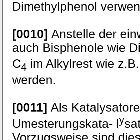
Dimethylphenol verwen
[0010]
Anstelle der ei
auch Bisphenole wie Di
C
im Alkylrest wie z.B
4
werden.
[0011]
Als Katalysator
y
Umesterungskata- l
sa
Vorzugsweise sind dies