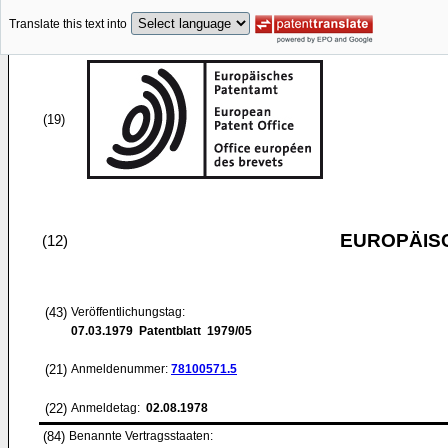
Translate this text into
(19)
EUROPÄIS
(12)
(43)
Veröffentlichungstag:
07.03.1979
Patentblatt 1979/05
(21)
Anmeldenummer:
78100571.5
(22)
Anmeldetag:
02.08.1978
(84)
Benannte Vertragsstaaten: