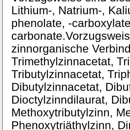
Lithium-, Natrium-, Kal
phenolate, -carboxylate
carbonate.Vorzugswei
zinnorganische Verbin
Trimethylzinnacetat, Tr
Tributylzinnacetat, Tri
Dibutylzinnacetat, Dibut
Dioctylzinndilaurat, Dib
Methoxytributylzinn, Me
Phenoxytriäthylzinn, Di