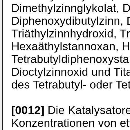
Dimethylzinnglykolat, D
Diphenoxydibutylzinn, 
Triäthylzinnhydroxid, T
Hexaäthylstannoxan, H
Tetrabutyldiphenoxysta
Dioctylzinnoxid und T
des Tetrabutyl- oder Te
[0012]
Die Katalysator
Konzentrationen von e