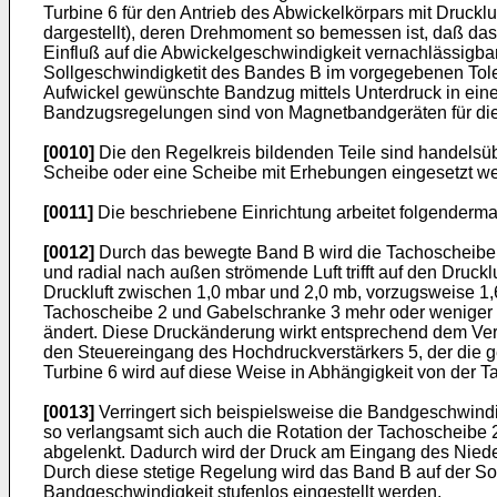
Turbine 6 für den Antrieb des Abwickelkörpars mit Drucklu
dargestellt), deren Drehmoment so bemessen ist, daß das
Einfluß auf die Abwickelgeschwindigkeit vernachlässigbar
Sollgeschwindigketit des Bandes B im vorgegebenen Tolera
Aufwickel gewünschte Bandzug mittels Unterdruck in eine
Bandzugsregelungen sind von Magnetbandgeräten für die 
[0010]
Die den Regelkreis bildenden Teile sind handelsübl
Scheibe oder eine Scheibe mit Erhebungen eingesetzt w
[0011]
Die beschriebene Einrichtung arbeitet folgenderm
[0012]
Durch das bewegte Band B wird die Tachoscheibe 2 
und radial nach außen strömende Luft trifft auf den Druc
Druckluft zwischen 1,0 mbar und 2,0 mb, vorzugsweise 1,
Tachoscheibe 2 und Gabelschranke 3 mehr oder weniger s
ändert. Diese Druckänderung wirkt entsprechend dem Vers
den Steuereingang des Hochdruckverstärkers 5, der die geä
Turbine 6 wird auf diese Weise in Abhängigkeit von der 
[0013]
Verringert sich beispielsweise die Bandgeschwind
so verlangsamt sich auch die Rotation der Tachoscheibe 2 
abgelenkt. Dadurch wird der Druck am Eingang des Niederd
Durch diese stetige Regelung wird das Band B auf der S
Bandgeschwindigkeit stufenlos eingestellt werden.