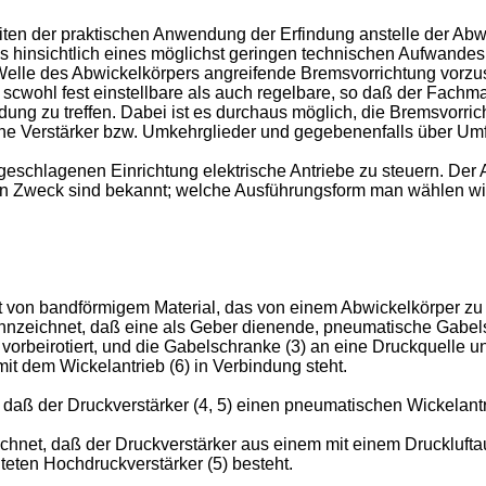
en der praktischen Anwendung der Erfindung anstelle der Abwi
s hinsichtlich eines möglichst geringen technischen Aufwandes
elle des Abwickelkörpers angreifende Bremsvorrichtung vorzus
scwohl fest einstellbare als auch regelbare, so daß der Fachm
g zu treffen. Dabei ist es durchaus möglich, die Bremsvorrich
e Verstärker bzw. Umkehrglieder und gegebenenfalls über Umfor
orgeschlagenen Einrichtung elektrische Antriebe zu steuern. Der
en Zweck sind bekannt; welche Ausführungsform man wählen wir
t von bandförmigem Material, das von einem Abwickelkörper zu 
nzeichnet, daß eine als Geber dienende, pneumatische Gabel
(2) vorbeirotiert, und die Gabelschranke (3) an eine Druckquell
mit dem Wickelantrieb (6) in Verbindung steht.
daß der Druckverstärker (4, 5) einen pneumatischen Wickelantri
chnet, daß der Druckverstärker aus einem mit einem Drucklufta
eten Hochdruckverstärker (5) besteht.