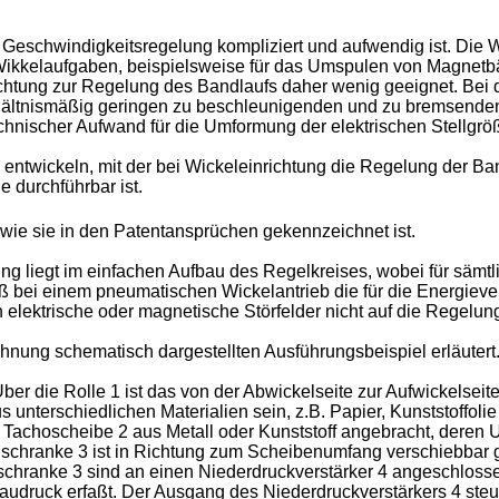
ge Geschwindigkeitsregelung kompliziert und aufwendig ist. Die 
Wikkelaufgaben, beispielsweise für das Umspulen von Magnetbä
ichtung zur Regelung des Bandlaufs daher wenig geeignet. Bei
rhältnismäßig geringen zu beschleunigenden und zu bremsende
etechnischer Aufwand für die Umformung der elektrischen Stellgr
 entwickeln, mit der bei Wickeleinrichtung die Regelung der B
durchführbar ist.
 wie sie in den Patentansprüchen gekennzeichnet ist.
ng liegt im einfachen Aufbau des Regelkreises, wobei für sämtl
daß bei einem pneumatischen Wickelantrieb die für die Energiev
elektrische oder magnetische Störfelder nicht auf die Regelun
hnung schematisch dargestellten Ausführungsbeispiel erläutert
Über die Rolle 1 ist das von der Abwickelseite zur Aufwickelseit
 unterschiedlichen Materialien sein, z.B. Papier, Kunststoffoli
eine Tachoscheibe 2 aus Metall oder Kunststoff angebracht, der
lschranke 3 ist in Richtung zum Scheibenumfang verschiebbar 
schranke 3 sind an einen Niederdruckverstärker 4 angeschlosse
audruck erfaßt. Der Ausgang des Niederdruckverstärkers 4 steu