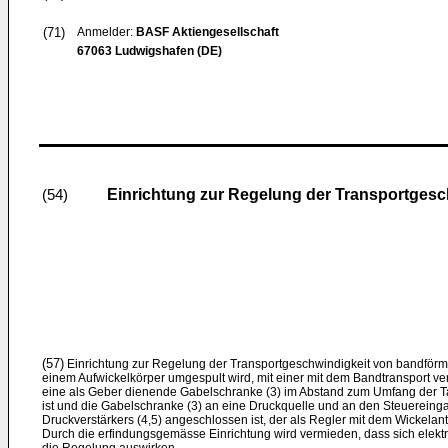
(71)
Anmelder:
BASF Aktiengesellschaft
67063 Ludwigshafen (DE)
Einrichtung zur Regelung der Transportgesc
(54)
(57)
Einrichtung zur Regelung der Transportgeschwindigkeit von bandförm
einem Aufwickelkörper umgespult wird, mit einer mit dem Bandtransport v
eine als Geber dienende Gabelschranke (3) im Abstand zum Umfang der Ta
ist und die Gabelschranke (3) an eine Druckquelle und an den Steuerein
Druckverstärkers (4,5) angeschlossen ist, der als Regler mit dem Wickelantr
Durch die erfindungsgemässe Einrichtung wird vermieden, dass sich elektr