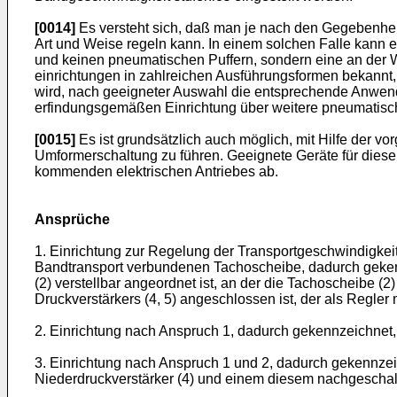
[0014]
Es versteht sich, daß man je nach den Gegebenheit
Art und Weise regeln kann. In einem solchen Falle kann e
und keinen pneumatischen Puffern, sondern eine an der W
einrichtungen in zahlreichen Ausführungsformen bekannt, 
wird, nach geeigneter Auswahl die entsprechende Anwendun
erfindungsgemäßen Einrichtung über weitere pneumatisch
[0015]
Es ist grundsätzlich auch möglich, mit Hilfe der v
Umformerschaltung zu führen. Geeignete Geräte für dies
kommenden elektrischen Antriebes ab.
Ansprüche
1. Einrichtung zur Regelung der Transportgeschwindigkei
Bandtransport verbundenen Tachoscheibe, dadurch geken
(2) verstellbar angeordnet ist, an der die Tachoscheibe 
Druckverstärkers (4, 5) angeschlossen ist, der als Regler 
2. Einrichtung nach Anspruch 1, dadurch gekennzeichnet, 
3. Einrichtung nach Anspruch 1 und 2, dadurch gekennzei
Niederdruckverstärker (4) und einem diesem nachgeschalt