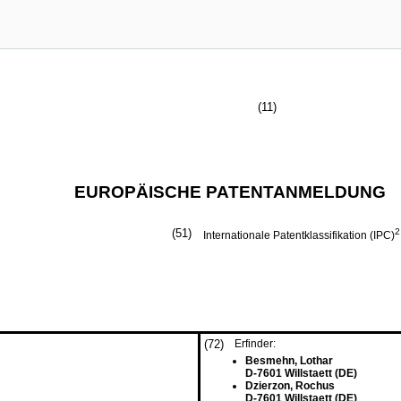
(11)
EUROPÄISCHE PATENTANMELDUNG
(51)
2
Internationale Patentklassifikation (IPC)
(72)
Erfinder:
Besmehn, Lothar
D-7601 Willstaett (DE)
Dzierzon, Rochus
D-7601 Willstaett (DE)