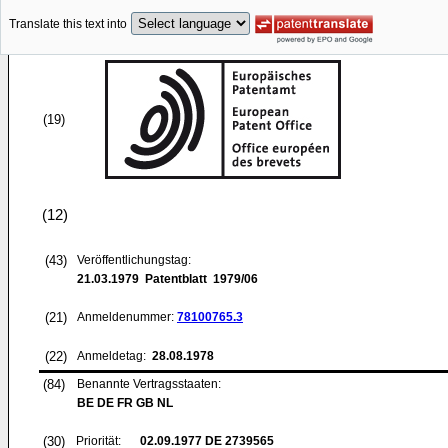
Translate this text into
(19)
(12)
(43)
Veröffentlichungstag:
21.03.1979
Patentblatt 1979/06
(21)
Anmeldenummer:
78100765.3
(22)
Anmeldetag:
28.08.1978
(84)
Benannte Vertragsstaaten:
BE DE FR GB NL
(30)
Priorität:
02.09.1977
DE 2739565