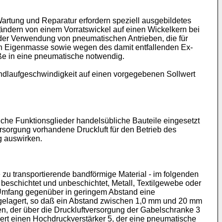
Wartung und Reparatur erfordern speziell ausgebildetes
ndern von einem Vorratswickel auf einen Wickelkern bei
 der Verwendung von pneumatischen Antrieben, die für
n Eigenmasse sowie wegen des damit entfallenden Ex-
öße in eine pneumatische notwendig.
andlaufgeschwindigkeit auf einen vorgegebenen Sollwert
iche Funktionsglieder handelsübliche Bauteile eingesetzt
ersorgung vorhandene Druckluft für den Betrieb des
g auswirken.
.
e zu transportierende bandförmige Material - im folgenden
e beschichtet und unbeschichtet, Metall, Textilgewebe oder
en Umfang gegenüber in geringem Abstand eine
gelagert, so daß ein Abstand zwischen 1,0 mm und 20 mm
n, der über die Druckluftversorgung der Gabelschranke 3
ert einen Hochdruckverstärker 5, der eine pneumatische