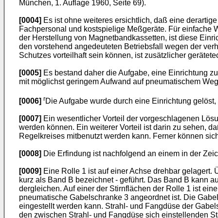
München, 1. Auflage 1960, Seite 69).
[0004]
Es ist ohne weiteres ersichtlich, daß eine derarti
Fachpersonal und kostspielige Meßgeräte. Für einfache 
der Herstellung von Magnetbandkassetten, ist diese Einr
den vorstehend angedeuteten Betriebsfall wegen der ve
Schutzes vorteilhaft sein können, ist zusätzlicher gerät
[0005]
Es bestand daher die Aufgabe, eine Einrichtung zu
mit möglichst geringem Aufwand auf pneumatischem Wege 
r
[0006]
Die Aufgabe wurde durch eine Einrichtung gelöst,
[0007]
Ein wesentlicher Vorteil der vorgeschlagenen Lösu
werden können. Ein weiterer Vorteil ist darin zu sehen, 
Regelkreises mitbenutzt werden kann. Ferner können sich 
[0008]
Die Erfindung ist nachfolgend an einem in der Zeic
[0009]
Eine Rolle 1 ist auf einer Achse drehbar gelagert. 
kurz als Band B bezeichnet - geführt. Das Band B kann aus
dergleichen. Auf einer der Stirnflächen der Rolle 1 ist 
pneumatische Gabelschranke 3 angeordnet ist. Die Gabe
eingestellt werden kann. Strahl- und Fangdüse der Gabel
den zwischen Strahl- und Fangdüse sich einstellenden St