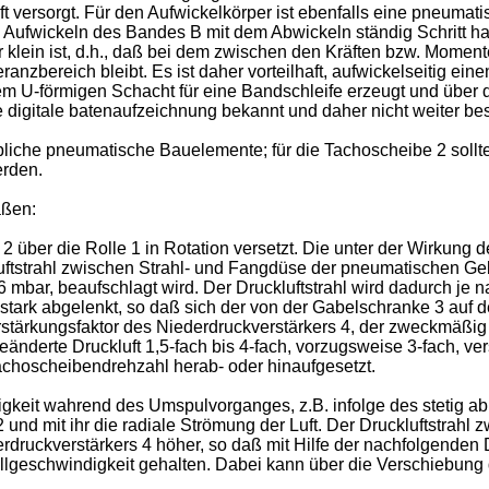
ft versorgt. Für den Aufwickelkörper ist ebenfalls eine pneumat
 Aufwickeln des Bandes B mit dem Abwickeln ständig Schritt h
 klein ist, d.h., daß bei dem zwischen den Kräften bzw. Momen
nzbereich bleibt. Es ist daher vorteilhaft, aufwickelseitig ein
m U-förmigen Schacht für eine Bandschleife erzeugt und über d
digitale batenaufzeichnung bekannt und daher nicht weiter be
iche pneumatische Bauelemente; für die Tachoscheibe 2 sollte 
erden.
aßen:
über die Rolle 1 in Rotation versetzt. Die unter der Wirkung 
kluftstrahl zwischen Strahl- und Fangdüse der pneumatischen Ge
6 mbar, beaufschlagt wird. Der Druckluftstrahl wird dadurch je
tark abgelenkt, so daß sich der von der Gabelschranke 3 auf d
tärkungsfaktor des Niederdruckverstärkers 4, der zweckmäßig 
nderte Druckluft 1,5-fach bis 4-fach, vorzugsweise 3-fach, verst
Tachoscheibendrehzahl herab- oder hinaufgesetzt.
igkeit wahrend des Umspulvorganges, z.B. infolge des stetig 
und mit ihr die radiale Strömung der Luft. Der Druckluftstrahl
ruckverstärkers 4 höher, so daß mit Hilfe der nachfolgenden D
ollgeschwindigkeit gehalten. Dabei kann über die Verschiebun