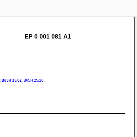
EP 0 001 081 A1
:
B65H
25/02
,
B65H
25/20