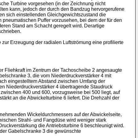
ische Turbine vorgesehen (in der Zeichnung nicht
alten kann, jedoch der durch den Bandzug hervorgerufene
ten sich einstellenden Gleichgewichtszustand die
en pneumatischen Puffer vorzusehen, bei dem der für den
eren Stand am Schacht geregelt wird. Derartige
schrieben.
zur Erzeugung der radialen Luftströmung eine profilierte
der Fliehkraft im Zentrum der Tachoscheibe 2 angesaugte
belschranke 3, die vom Niederdruckverstärker 4 mit
 nach eingestelltem Abstand zwischen Umfang der
en Niederdruckverstärker 4 übertragende Staudruck
zwischen 400 und 600, vorzugsweise bei 500 liegt, auf
ärkt an die Abwickelturbine 6 liefert. Die Drehzahl der
abnehmenden Wickeldurchmessers auf der Abwickelseite,
 zwischen Strahl- und Fangdüse wird weniger stark
ruckverstärkung die Antriebsturbine 6 beschleunigt wird.
g der Gabelschranke 3 die gewünschte