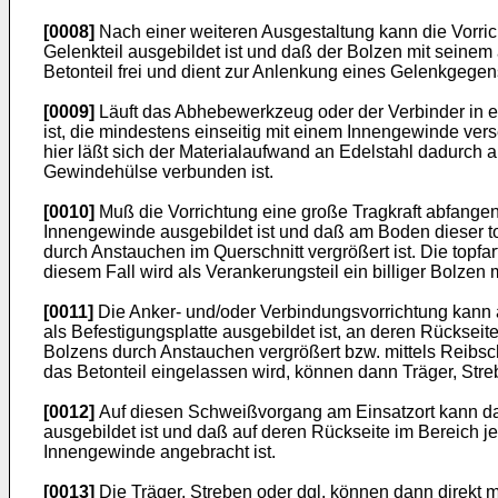
[0008]
Nach einer weiteren Ausgestaltung kann die Vorric
Gelenkteil ausgebildet ist und daß der Bolzen mit seinem
Betonteil frei und dient zur Anlenkung eines Gelenkgeg
[0009]
Läuft das Abhebewerkzeug oder der Verbinder in ei
ist, die mindestens einseitig mit einem Innengewinde ver
hier läßt sich der Materialaufwand an Edelstahl dadurch
Gewindehülse verbunden ist.
[0010]
Muß die Vorrichtung eine große Tragkraft abfangen
Innengewinde ausgebildet ist und daß am Boden dieser to
durch Anstauchen im Querschnitt vergrößert ist. Die topf
diesem Fall wird als Verankerungsteil ein billiger Bolze
[0011]
Die Anker- und/oder Verbindungsvorrichtung kann a
als Befestigungsplatte ausgebildet ist, an deren Rücksei
Bolzens durch Anstauchen vergrößert bzw. mittels Reibsch
das Betonteil eingelassen wird, können dann Träger, Str
[0012]
Auf diesen Schweißvorgang am Einsatzort kann dann
ausgebildet ist und daß auf deren Rückseite im Bereich 
Innengewinde angebracht ist.
[0013]
Die Träger, Streben oder dgl. können dann direkt 