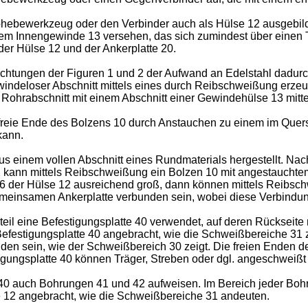
bhebewerkzeug oder den Verbinder auch als Hülse 12 ausgebilde
inem Innengewinde 13 versehen, das sich zumindest über einen Te
er Hülse 12 und der Ankerplatte 20.
ichtungen der Figuren 1 und 2 der Aufwand an Edelstahl dadurch
ewindeloser Abschnitt mittels eines durch Reibschweißung erz
 Rohrabschnitt mit einem Abschnitt einer Gewindehülse 13 mit
reie Ende des Bolzens 10 durch Anstauchen zu einem im Quersch
kann.
 aus einem vollen Abschnitt eines Rundmaterials hergestellt. N
kann mittels Reibschweißung ein Bolzen 10 mit angestauchtem
 16 der Hülse 12 ausreichend groß, dann können mittels Reibs
meinsamen Ankerplatte verbunden sein, wobei diese Verbindun
ßteil eine Befestigungsplatte 40 verwendet, auf deren Rückseit
Befestigungsplatte 40 angebracht, wie die Schweißbereiche 31 
den sein, wie der Schweißbereich 30 zeigt. Die freien Enden d
tigungsplatte 40 können Träger, Streben oder dgl. angeschweißt
e 40 auch Bohrungen 41 und 42 aufweisen. Im Bereich jeder Bohr
e 12 angebracht, wie die Schweißbereiche 31 andeuten.