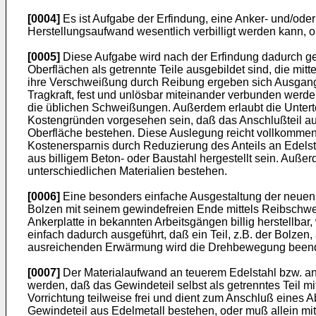
[0004]
Es ist Aufgabe der Erfindung, eine Anker- und/oder
Herstellungsaufwand wesentlich verbilligt werden kann,
[0005]
Diese Aufgabe wird nach der Erfindung dadurch gel
Oberflächen als getrennte Teile ausgebildet sind, die mit
ihre Verschweißung durch Reibung ergeben sich Ausgangste
Tragkraft, fest und unlösbar miteinander verbunden werde
die üblichen Schweißungen. Außerdem erlaubt die Untertei
Kostengründen vorgesehen sein, daß das Anschlußteil aus
Oberfläche bestehen. Diese Auslegung reicht vollkommen 
Kostenersparnis durch Reduzierung des Anteils an Edelsta
aus billigem Beton- oder Baustahl hergestellt sein. Auße
unterschiedlichen Materialien bestehen.
[0006]
Eine besonders einfache Ausgestaltung der neuen V
Bolzen mit seinem gewindefreien Ende mittels Reibschwei
Ankerplatte in bekannten Arbeitsgängen billig herstellba
einfach dadurch ausgeführt, daß ein Teil, z.B. der Bolzen
ausreichenden Erwärmung wird die Drehbewegung beende
[0007]
Der Materialaufwand an teuerem Edelstahl bzw. an 
werden, daß das Gewindeteil selbst als getrenntes Teil m
Vorrichtung teilweise frei und dient zum Anschluß eines
Gewindeteil aus Edelmetall bestehen, oder muß allein mit 