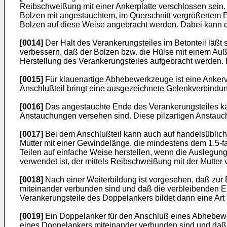
Reibschweißung mit einer Ankerplatte verschlossen sein.
Bolzen mit angestauchtem, im Querschnitt vergrößertem 
Bolzen auf diese Weise angebracht werden. Dabei kann d
[0014]
Der Halt des Verankerungsteiles im Betonteil läßt
verbessern, daß der Bolzen bzw. die Hülse mit einem A
Herstellung des Verankerungsteiles aufgebracht werden. 
[0015]
Für klauenartige Abhebewerkzeuge ist eine Ankervor
Anschlußteil bringt eine ausgezeichnete Gelenkverbind
[0016]
Das angestauchte Ende des Verankerungsteiles kann
Anstauchungen versehen sind. Diese pilzartigen Anstauch
[0017]
Bei dem Anschlußteil kann auch auf handelsübliche
Mutter mit einer Gewindelänge, die mindestens dem 1,5-f
Teilen auf einfache Weise herstellen, wenn die Auslegung
verwendet ist, der mittels Reibschweißung mit der Mutter 
[0018]
Nach einer Weiterbildung ist vorgesehen, daß zur
miteinander verbunden sind und daß die verbleibenden En
Verankerungsteile des Doppelankers bildet dann eine Art
[0019]
Ein Doppelanker für den Anschluß eines Abhebewer
eines Doppelankers miteinander verbunden sind und daß a