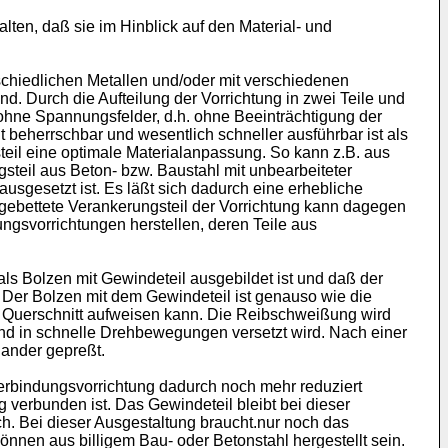
lten, daß sie im Hinblick auf den Material- und
schiedlichen Metallen und/oder mit verschiedenen
d. Durch die Aufteilung der Vorrichtung in zwei Teile und
d ohne Spannungsfelder, d.h. ohne Beeinträchtigung der
 beherrschbar und wesentlich schneller ausführbar ist als
teil eine optimale Materialanpassung. So kann z.B. aus
steil aus Beton- bzw. Baustahl mit unbearbeiteter
sgesetzt ist. Es läßt sich dadurch eine erhebliche
ngebettete Verankerungsteil der Vorrichtung kann dagegen
ngsvorrichtungen herstellen, deren Teile aus
ls Bolzen mit Gewindeteil ausgebildet ist und daß der
 Der Bolzen mit dem Gewindeteil ist genauso wie die
en Querschnitt aufweisen kann. Die Reibschweißung wird
t und in schnelle Drehbewegungen versetzt wird. Nach einer
ander gepreßt.
Verbindungsvorrichtung dadurch noch mehr reduziert
 verbunden ist. Das Gewindeteil bleibt bei dieser
h. Bei dieser Ausgestaltung braucht.nur noch das
önnen aus billigem Bau- oder Betonstahl hergestellt sein.