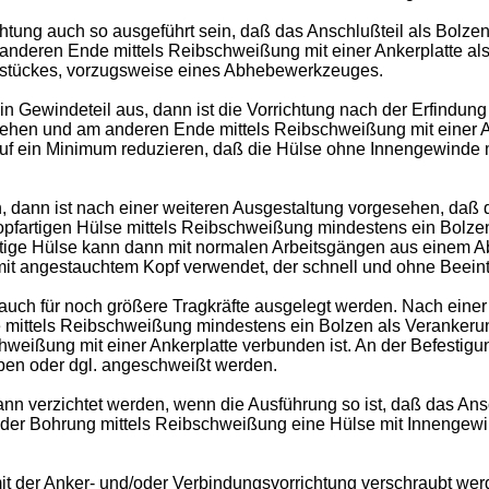
htung auch so ausgeführt sein, daß das Anschlußteil als Bolze
 anderen Ende mittels Reibschweißung mit einer Ankerplatte als 
enstückes, vorzugsweise eines Abhebewerkzeuges.
n Gewindeteil aus, dann ist die Vorrichtung nach der Erfindung
sehen und am anderen Ende mittels Reibschweißung mit einer An
 auf ein Minimum reduzieren, daß die Hülse ohne Innengewinde 
, dann ist nach einer weiteren Ausgestaltung vorgesehen, daß d
pfartigen Hülse mittels Reibschweißung mindestens ein Bolzen 
artige Hülse kann dann mit normalen Arbeitsgängen aus einem Ab
n mit angestauchtem Kopf verwendet, der schnell und ohne Beeint
uch für noch größere Tragkräfte ausgelegt werden. Nach einer
te mittels Reibschweißung mindestens ein Bolzen als Verankerun
weißung mit einer Ankerplatte verbunden ist. An der Befestigung
eben oder dgl. angeschweißt werden.
 verzichtet werden, wenn die Ausführung so ist, daß das Ansc
jeder Bohrung mittels Reibschweißung eine Hülse mit Innengewi
mit der Anker- und/oder Verbindungsvorrichtung verschraubt wer