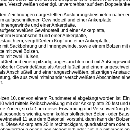
men, Verschweißen oder dgl. unverdrehbar auf dem Doppelanker
en Zeichnungen dargestellten Ausführungsbeispielen näher erlä
em aufgeschnittenen Gewindeteil und einer Ankerplatte,
m Innengewinde und einer Ankerplatte,
 aufgeschweißen Gewindeteil und einer Ankerplatte,
einem Rohrabschnitt und einer Ankerplatte,
estauchtem, vergrößertem Kopf und einer Ankerplatte,
ülse mit Sackbohrung und Innengewinde, sowie einem Bolzen mit
tte mit zwei Bolzen,
tte mit zwei Hülsen,
hlußteil und einem pilzartig angestauchten und mit Außengewin
rgrößerter Gewindelänge als Anschlußteil und einem angeschwei
als Anschlußteil und einer angeschweißten, pilzartigen Anstau
htung, die aus zwei miteinander verschweißten Abschnitten ei
t.
lzen 10, der von einem Rundmaterial abgelängt worden ist. Ei
0 wird mittels Reibschweißung mit der Ankerplatte 20 fest und
änkte Zonen, so daß bei dieser Erwärmung und Verschweißung ke
ist besonders wichtig, wenn kohlenstoffreicher Beton- oder Bau
ewindeteil 11 aus dem Betonteil vorsteht, dann kann der Bolzen
 Diese Ankerplatte 20 in rechteckigem, quadratischem oder run
Abhebewerkzeug oder einen Gegenverbinder auf, die mit einem 