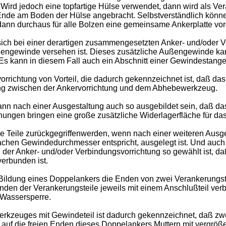
 Wird jedoch eine topfartige Hülse verwendet, dann wird als V
Ende am Boden der Hülse angebracht. Selbstverständlich könn
ann durchaus für alle Bolzen eine gemeinsame Ankerplatte vo
 sich bei einer derartigen zusammengesetzten Anker- und/oder 
ußengewinde versehen ist. Dieses zusätzliche Außengewinde k
Es kann in diesem Fall auch ein Abschnitt einer Gewindestang
richtung von Vorteil, die dadurch gekennzeichnet ist, daß das 
ung zwischen der Ankervorrichtung und dem Abhebewerkzeug.
 nach einer Ausgestaltung auch so ausgebildet sein, daß das 
ungen bringen eine große zusätzliche Widerlagerfläche für das
 Teile zurückgegriffenwerden, wenn nach einer weiteren Ausge
achen Gewindedurchmesser entspricht, ausgelegt ist. Und auch
 der Anker- und/oder Verbindungsvorrichtung so gewählt ist, d
verbunden ist.
 Bildung eines Doppelankers die Enden von zwei Verankerungst
den der Verankerungsteile jeweils mit einem Anschlußteil verb
 Wassersperre.
kzeuges mit Gewindeteil ist dadurch gekennzeichnet, daß zwe
uf die freien Enden dieses Doppelankers Muttern mit vergröße