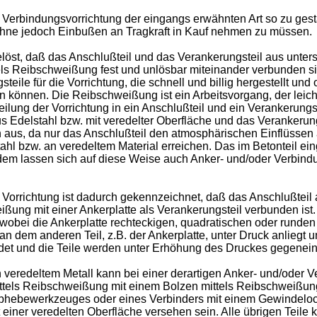
 Verbindungsvorrichtung der eingangs erwähnten Art so zu gesta
 ohne jedoch Einbußen an Tragkraft in Kauf nehmen zu müssen.
öst, daß das Anschlußteil und das Verankerungsteil aus unter
tels Reibschweißung fest und unlösbar miteinander verbunden sin
ile für die Vorrichtung, die schnell und billig hergestellt un
n können. Die Reibschweißung ist ein Arbeitsvorgang, der leicht
lung der Vorrichtung in ein Anschlußteil und ein Verankerungs
 Edelstahl bzw. mit veredelter Oberfläche und das Verankerung
aus, da nur das Anschlußteil den atmosphärischen Einflüssen au
hl bzw. an veredeltem Material erreichen. Das im Betonteil ei
rdem lassen sich auf diese Weise auch Anker- und/oder Verbindu
orrichtung ist dadurch gekennzeichnet, daß das Anschlußteil a
ßung mit einer Ankerplatte als Verankerungsteil verbunden ist.
r, wobei die Ankerplatte rechteckigen, quadratischen oder rund
, an dem anderen Teil, z.B. der Ankerplatte, unter Druck anlieg
t und die Teile werden unter Erhöhung des Druckes gegenein
veredeltem Metall kann bei einer derartigen Anker- und/oder 
ittels Reibschweißung mit einem Bolzen mittels Reibschweißung
 Abhebewerkzeuges oder eines Verbinders mit einem Gewindeloc
einer veredelten Oberfläche versehen sein. Alle übrigen Teile k