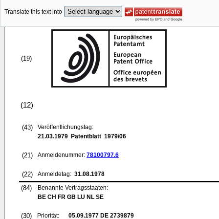
Translate this text into
(19)
(12)
(43)
Veröffentlichungstag:
21.03.1979
Patentblatt 1979/06
(21)
Anmeldenummer:
78100797.6
(22)
Anmeldetag:
31.08.1978
(84)
Benannte Vertragsstaaten:
BE CH FR GB LU NL SE
(30)
Priorität:
05.09.1977
DE 2739879