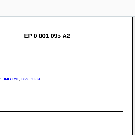
EP 0 001 095 A2
:
E04B
1/41
,
E04G
21/14