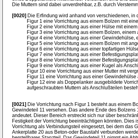
Die Muttern sind dabei unverdrehbar, z.B. durch Verstem
[0020]
Die Erfindung wird anhand von verschiedenen, in d
Figur 1 eine Vorrichtung aus einem Bolzen mit ein
Figur 2 eine Vorrichtung aus einer Hülse mit eine
Figur 3 eine Vorrichtung aus einem Bolzen, einem
Figur 4 eine Vorrichtung aus einer Gewindehülse, 
Figur 5 eine Vorrichtung aus einem Bolzen mit ang
Figur 6 eine Vorrichtung aus einer topfartigen H
Figur 7 eine Vorrichtung aus einer Befestigungspla
Figur 8 eine Vorrichtung aus einer Befestigungspla
Figur 9 eine Vorrichtung aus einer Kugel als Ansc
Figur 10 eine Vorrichtung aus einer Mutter mit ve
Figur 11 eine Vorrichtung aus einer Gewindehülse 
Figur 12 eine als Doppelanker ausgebildete Vorric
aufgeschraubten Muttern als Anschlußteilen besteh
[0021]
Die Vorrichtung nach Figur 1 besteht aus einem Bo
Gewindeteil 11 versehen. Das andere Ende des Bolzens 1
andeutet. Dieser Bereich erstreckt sich nur über beschr
Festigkeit der Vorrichtung beeinträchtigen könnten. Dies 
Vorrichtung als Verbindungsteil eingesetzt, bei dem das G
Ankerplatte 20 aus Beton-oder Baustahl verbunden werden.
herstellbares Stanzteil. Das Gewindeteil 11 nimmt ein 