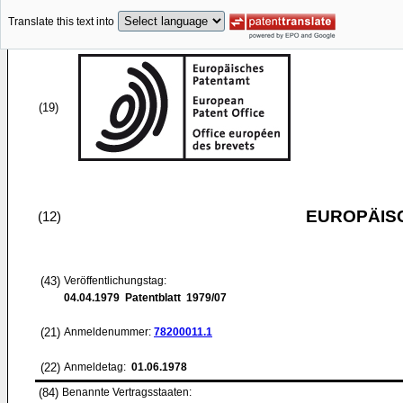
Translate this text into
(19)
EUROPÄIS
(12)
(43)
Veröffentlichungstag:
04.04.1979
Patentblatt 1979/07
(21)
Anmeldenummer:
78200011.1
(22)
Anmeldetag:
01.06.1978
(84)
Benannte Vertragsstaaten: