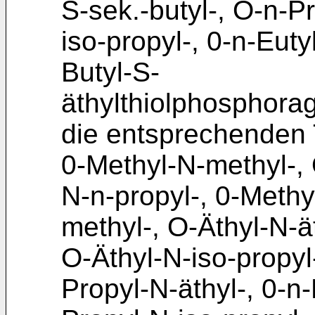
S-sek.-butyl-, O-n-Pr
iso-propyl-, 0-n-Euty
Butyl-S-
äthylthiolphosphora
die entsprechenden 
0-Methyl-N-methyl-, 
N-n-propyl-, 0-Methy
methyl-, O-Äthyl-N-ät
O-Äthyl-N-iso-propyl
Propyl-N-äthyl-, 0-n-