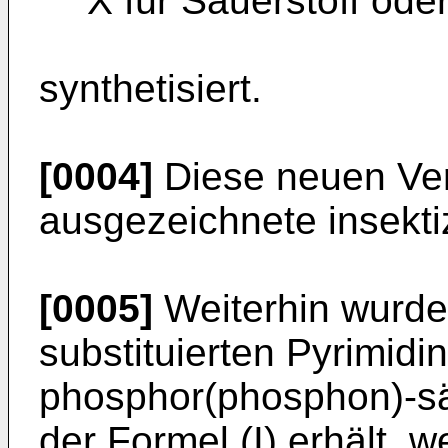
X für Sauerstoff ode
synthetisiert.
[0004]
Diese neuen Ver
ausgezeichnete insekti
[0005]
Weiterhin wurde
substituierten Pyrimidiny
phosphor(phosphon)-sä
der Formel (I) erhält, 