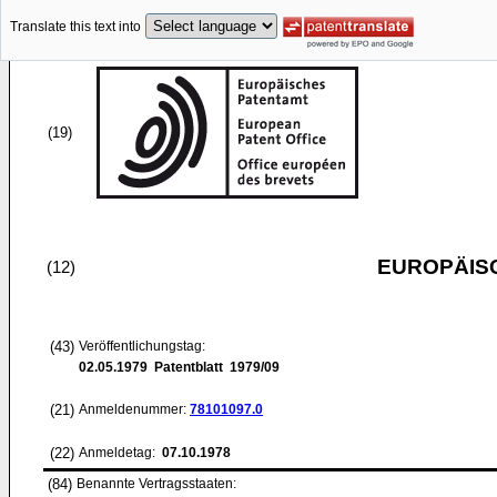
Translate this text into
(19)
EUROPÄIS
(12)
(43)
Veröffentlichungstag:
02.05.1979
Patentblatt 1979/09
(21)
Anmeldenummer:
78101097.0
(22)
Anmeldetag:
07.10.1978
(84)
Benannte Vertragsstaaten: