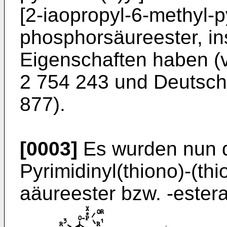
[2-iaopropyl-6-methyl-py
phosphorsäureester, in
Eigenschaften haben (v
2 754 243 und Deutsch
877).
[0003]
Es wurden nun d
Pyrimidinyl(thiono)-(th
aäureester bzw. -ester