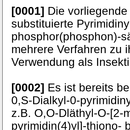
[0001]
Die vorliegende 
substituierte Pyrimidinyl
phosphor(phosphon)-sä
mehrere Verfahren zu i
Verwendung als Insekti
[0002]
Es ist bereits be
0,S-Dialkyl-0-pyrimidi
z.B. O,O-Dläthyl-O-[2-m
pyrimidin(4)yl]-thiono-