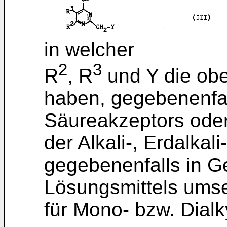
in welcher
2
3
R
, R
und Y die ob
haben, gegebenenfal
Säureakzeptors oder
der Alkali-, Erdalka
gegebenenfalls in G
Lösungsmittels umset
für Mono- bzw. Dialk