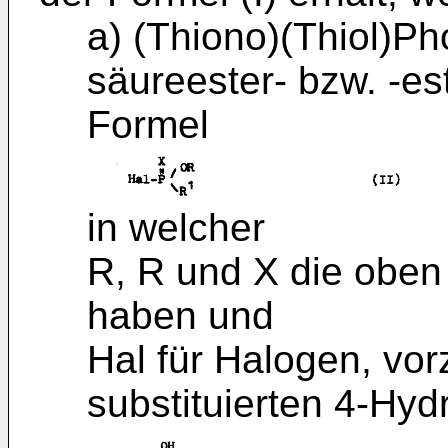
a) (Thiono)(Thiol)P
säureester- bzw. -es
Formel
in welcher
R, R und X die obe
haben und
Hal für Halogen, vor
substituierten 4-Hyd