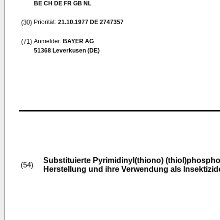
BE CH DE FR GB NL
(30)
Priorität:
21.10.1977
DE 2747357
(71)
Anmelder:
BAYER AG
51368 Leverkusen (DE)
Substituierte Pyrimidinyl(thiono) (thiol)phosph
(54)
Herstellung und ihre Verwendung als Insektizid