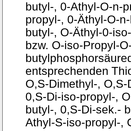
butyl-, 0-Athyl-O-n-p
propyl-, 0-Äthyl-O-n-
butyl-, O-Äthyl-0-iso
bzw. O-iso-Propyl-O
butylphosphorsäured
entsprechenden Thio
O,S-Dimethyl-, O,S-D
0,S-Di-iso-propyl-, O
butyl-, 0,S-Di-sek.- b
Athyl-S-iso-propyl-, 