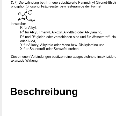
(57)
Die Erfindung betrifft neue substituierte Pyrimidinyl (thiono)-Ithioli
phosphor (phosphonl-säureester bzw. esteramide der Formel
in welcher
R für Alkyl,
1
R
für Alkyl, Phenyl, Alkoxy, Alkylthio oder Alkylamino,
2
3
R
und R
gleich oder verschieden sind und für Wasserstoff, H
oder Alkyl,
Y für Alkoxy, Alkylthio oder Mono-bzw. Dialkylamino und
X fü r Sauerstoff oder Schwefel stehen.
Diese neuen Verbindungen besitzen eine ausgezeichnete insektizide 
akarizide Wirkung.
Beschreibung