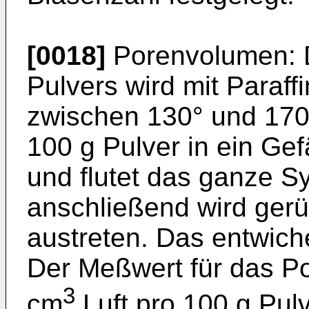
[0018]
Porenvolumen: 
Pulvers wird mit Paraff
zwischen 130° und 170°
100 g Pulver in ein Gef
und flutet das ganze Sy
anschließend wird gerü
austreten. Das entwic
Der Meßwert für das P
3
cm
Luft pro 100 g Pu