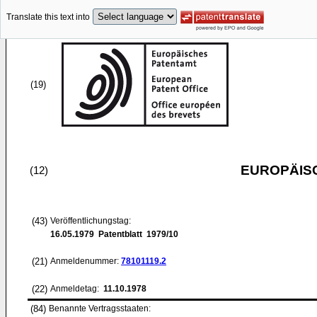
Translate this text into
(19)
EUROPÄIS
(12)
(43)
Veröffentlichungstag:
16.05.1979
Patentblatt 1979/10
(21)
Anmeldenummer:
78101119.2
(22)
Anmeldetag:
11.10.1978
(84)
Benannte Vertragsstaaten: