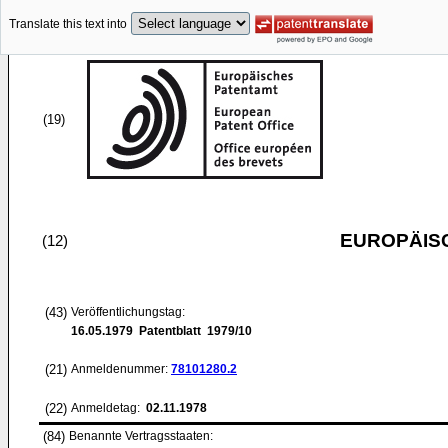
Translate this text into
(19)
EUROPÄIS
(12)
(43)
Veröffentlichungstag:
16.05.1979
Patentblatt 1979/10
(21)
Anmeldenummer:
78101280.2
(22)
Anmeldetag:
02.11.1978
(84)
Benannte Vertragsstaaten: