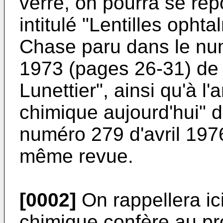
verre, on pourra se repo
intitulé "Lentilles opht
Chase paru dans le n
1973 (pages 26-31) de l
Lunettier", ainsi qu'à l'a
chimique aujourd'hui" d
numéro 279 d'avril 197
même revue.
[0002]
On rappellera ic
chimique confère au pr