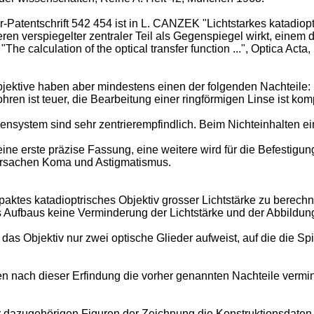
atentschrift 542 454 ist in L. CANZEK "Lichtstarkes katadioptri
deren verspiegelter zentraler Teil als Gegenspiegel wirkt, ein
 "The calculation of the optical transfer function ...", Optica A
ektive haben aber mindestens einen der folgenden Nachteile:
ren ist teuer, die Bearbeitung einer ringförmigen Linse ist kompl
nsensystem sind sehr zentrierempfindlich. Beim Nichteinhalten 
 eine erste präzise Fassung, eine weitere wird für die Befestig
ursachen Koma und Astigmatismus.
paktes katadioptrisches Objektiv grosser Lichtstärke zu berec
es Aufbaus keine Verminderung der Lichtstärke und der Abbildun
das Objektiv nur zwei optische Glieder aufweist, auf die die S
 nach dieser Erfindung die vorher genannten Nachteile verminde
dazugehörigen Figuren der Zeichnung die Konstruktionsdaten 