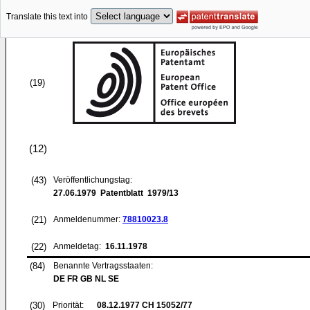
Translate this text into
(19)
(12)
(43)
Veröffentlichungstag:
27.06.1979
Patentblatt 1979/13
(21)
Anmeldenummer:
78810023.8
(22)
Anmeldetag:
16.11.1978
(84)
Benannte Vertragsstaaten:
DE FR GB NL SE
(30)
Priorität:
08.12.1977
CH 15052/77