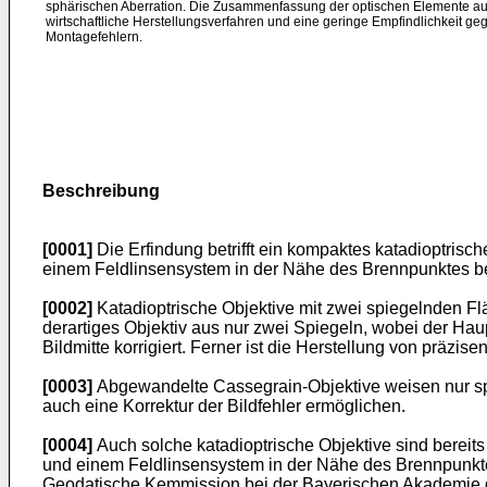
sphärischen Aberration. Die Zusammenfassung der optischen Elemente auf
wirtschaftliche Herstellungsverfahren und eine geringe Empfindlichkeit ge
Montagefehlern.
Beschreibung
[0001]
Die Erfindung betrifft ein kompaktes katadioptris
einem Feldlinsensystem in der Nähe des Brennpunktes be
[0002]
Katadioptrische Objektive mit zwei spiegelnden F
derartiges Objektiv aus nur zwei Spiegeln, wobei der Hau
Bildmitte korrigiert. Ferner ist die Herstellung von präzis
[0003]
Abgewandelte Cassegrain-Objektive weisen nur sphä
auch eine Korrektur der Bildfehler ermöglichen.
[0004]
Auch solche katadioptrische Objektive sind bereit
und einem Feldlinsensystem in der Nähe des Brennpunktes
Geodatische Kemmission bei der Bayerischen Akademie d