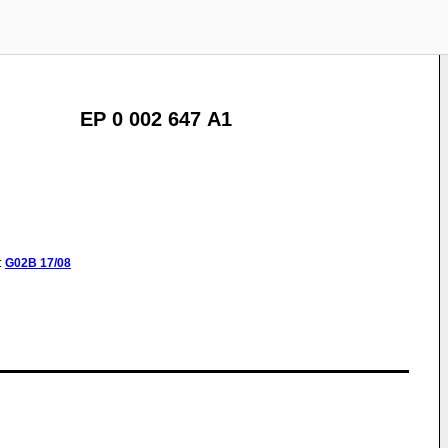
EP 0 002 647 A1
:
G02B
17/08