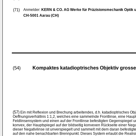
(71)
Anmelder:
KERN & CO. AG Werke für Präzisionsmechanik Optik u
CH-5001 Aarau (CH)
Kompaktes katadioptrisches Objektiv grosser
(54)
(57)
Ein mit Reflexion und Brechung arbeitendes, d.h. katadioptrisches Obje
Oeffnungsverhältnis 1:1,2, welches eine sammelnde Frontlinse, eine Haupt
Feldlinsensystem und einen auf der Frontlinse befestigten Gegenspiegel umf
konvex, der Hauptspiegel auf der bildseitig konvexen Rückseite einer Negat
dieser Negativlinse ist unverspiegelt und sammelt mit dem daran befestigt
auf den nahe benachbarten Brennpunkt. Dieses System erlaubt die Realisi