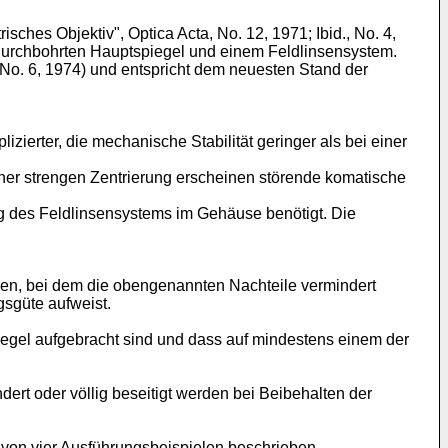
sches Objektiv", Optica Acta, No. 12, 1971; Ibid., No. 4,
em durchbohrten Hauptspiegel und einem Feldlinsensystem.
cta, No. 6, 1974) und entspricht dem neuesten Stand der
izierter, die mechanische Stabilität geringer als bei einer
einer strengen Zentrierung erscheinen störende komatische
ung des Feldlinsensystems im Gehäuse benötigt. Die
hnen, bei dem die obengenannten Nachteile vermindert
gsgüte aufweist.
piegel aufgebracht sind und dass auf mindestens einem der
rt oder völlig beseitigt werden bei Beibehalten der
von vier Ausführungsbeispielen beschrieben.