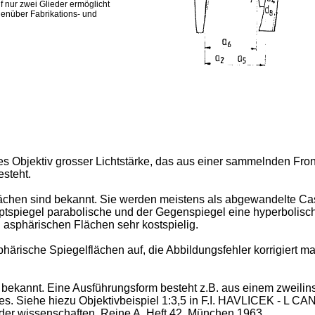
 nur zwei Glieder ermöglicht
genüber Fabrikations- und
ches Objektiv grosser Lichtstärke, das aus einer sammelnden Fr
steht.
lächen sind bekannt. Sie werden meistens als abgewandelte Ca
ptspiegel parabolische und der Gegenspiegel eine hyperbolische 
en asphärischen Flächen sehr kostspielig.
rische Spiegelflächen auf, die Abbildungsfehler korrigiert man
s bekannt. Eine Ausführungsform besteht z.B. aus einem zweili
. Siehe hiezu Objektivbeispiel 1:3,5 in F.I. HAVLICEK - L CA
er wissenschaften, Reine A. Heft 42, München 1963.