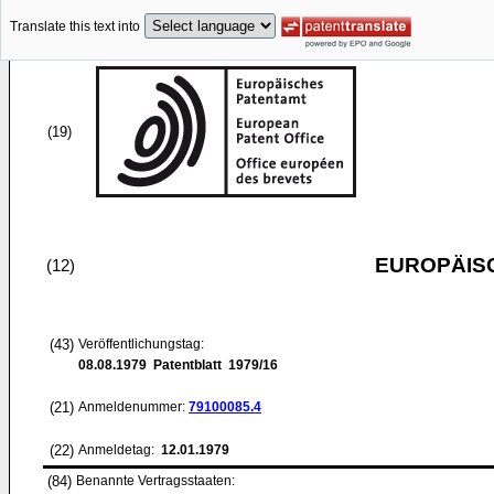
Translate this text into
(19)
EUROPÄIS
(12)
(43)
Veröffentlichungstag:
08.08.1979
Patentblatt 1979/16
(21)
Anmeldenummer:
79100085.4
(22)
Anmeldetag:
12.01.1979
(84)
Benannte Vertragsstaaten: