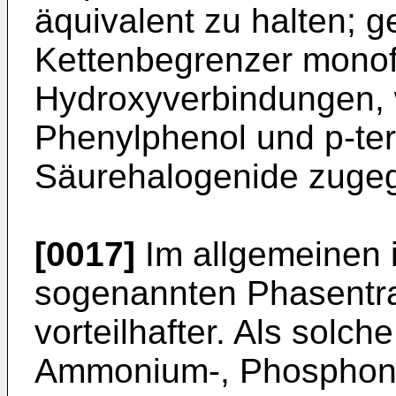
äquivalent zu halten; 
Kettenbegrenzer monof
Hydroxyverbindungen, w
Phenylphenol und p-ter
Säurehalogenide zuge
[0017]
Im allgemeinen 
sogenannten Phasentra
vorteilhafter. Als solch
Ammonium-, Phosphoni