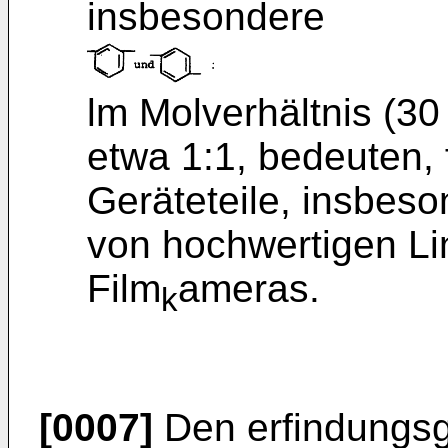
insbesondere
lm Molverhältnis (30 -
etwa 1:1, bedeuten, 
Geräteteile, insbeso
von hochwertigen Li
Film
ameras.
k
[0007]
Den erfindungs