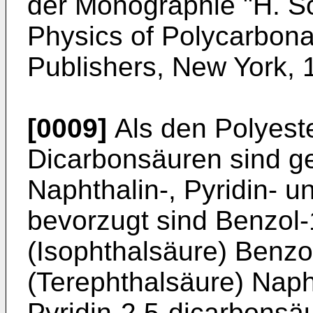
der Monographie "H. Sc
Physics of Polycarbona
Publishers, New York,
[0009]
Als den Polyest
Dicarbonsäuren sind ge
Naphthalin-, Pyridin- 
bevorzugt sind Benzol-
(Isophthalsäure) Benzo
(Terephthalsäure) Naph
Pyridin-2,5-dicarbonsäu