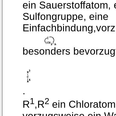
ein Sauerstoffatom,
Sulfongruppe, eine
Einfachbindung,vor
besonders bevorzug
.
1
2
R
,R
ein Chloratom
vorzugsweise ein Wa