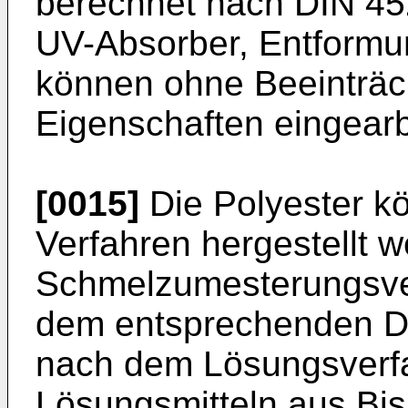
berechnet nach DIN 4522
UV-Absorber, Entformun
können ohne Beeinträc
Eigenschaften eingearb
[0015]
Die Polyester k
Verfahren hergestellt 
Schmelzumesterungsve
dem entsprechenden Di
nach dem Lösungsverf
Lösungsmitteln aus Bi