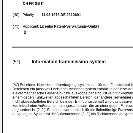
CH FR GB IT
(30)
Priority:
11.03.1978
DE 2810691
(71)
Applicant:
Licentia Patent-Verwaltungs-GmbH
()
Information transmission system
(54)
(57)
Bei einem Nachrichtanübertragungssystem, das für den Funkkontakt 
Bereichen ein passives Leckkabel-Antennensystem enthält, in das bzw. a
elektromagnetische Felder ein- bzw. auskoppelbar sind, ist kein funkkontak
einem gegen Funkwellen abgeschatteten Bereich, der andere Teilnehmer
nicht abgeschatteten Bereich befindet. Erfindungsgemäß wird das passiv
zumindest eine Außenantenne angeschlossen, die an einer gegen Funkwell
angeordnet ist (2, 2'). Bei einem vornehmlich für die linienförmige Funkv
ausgelegten System ist die Außenantenne (2, 2') als Richtantenne ausgebil