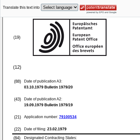
Translate this text into
(19)
(12)
(88)
Date of publication A3:
03.10.1979
Bulletin 1979/20
(43)
Date of publication A2:
19.09.1979
Bulletin 1979/19
(21)
Application number:
79100534
(22)
Date of filing:
23.02.1979
(84)
Designated Contracting States: