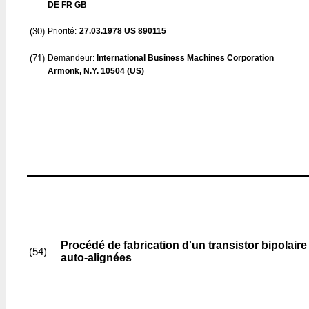
DE FR GB
(30)
Priorité:
27.03.1978
US 890115
(71)
Demandeur:
International Business Machines Corporation
Armonk, N.Y. 10504 (US)
Procédé de fabrication d'un transistor bipolai
(54)
auto-alignées