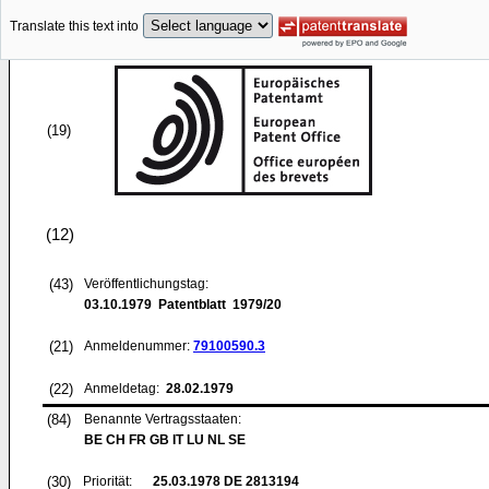
Translate this text into
(19)
(12)
(43)
Veröffentlichungstag:
03.10.1979
Patentblatt 1979/20
(21)
Anmeldenummer:
79100590.3
(22)
Anmeldetag:
28.02.1979
(84)
Benannte Vertragsstaaten:
BE CH FR GB IT LU NL SE
(30)
Priorität:
25.03.1978
DE 2813194