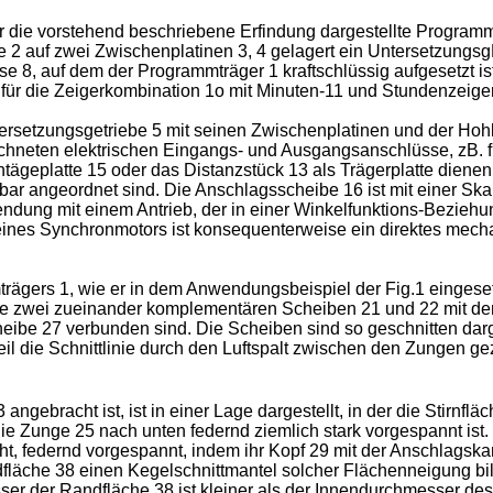
r die vorstehend beschriebene Erfindung dargestellte Programm
se 2 auf zwei Zwischenplatinen 3, 4 gelagert ein Untersetzungs
8, auf dem der Programmträger 1 kraftschlüssig aufgesetzt ist
für die Zeigerkombination 1o mit Minuten-11 und Stundenzeiger
rsetzungsgetriebe 5 mit seinen Zwischenplatinen und der Hohlwe
zeichneten elektrischen Eingangs- und Ausgangsanschlüsse, zB.
geplatte 15 oder das Distanzstück 13 als Trägerplatte dienen, d
ckbar angeordnet sind. Die Anschlagsscheibe 16 ist mit einer Ska
ndung mit einem Antrieb, der in einer Winkelfunktions-Bezieh
t eines Synchronmotors ist konsequenterweise ein direktes mec
rägers 1, wie er in dem Anwendungsbeispiel der Fig.1 eingesetz
die zwei zueinander komplementären Scheiben 21 und 22 mit d
eibe 27 verbunden sind. Die Scheiben sind so geschnitten darg
eil die Schnittlinie durch den Luftspalt zwischen den Zungen g
gebracht ist, ist in einer Lage dargestellt, in der die Stirnfl
e Zunge 25 nach unten federnd ziemlich stark vorgespannt ist. 
t, federnd vorgespannt, indem ihr Kopf 29 mit der Anschlagska
fläche 38 einen Kegelschnittmantel solcher Flächenneigung bild
er der Randfläche 38 ist kleiner als der Innendurchmesser des