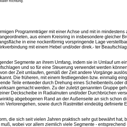
ialer Richtung.
förmigen Programmträger mit einer Achse und mit in mindestens
geordneten, aus einem Kreisring in insbesondere gleicher Br
ngsfläche in eine nockenförmig vorspringende Lage verstellbar
rkverbindung mit einem Hebel und/oder direk.- ter Beaufschla
ngender Segmente an ihrem Umfang, indem sie in Umlauf um ein
ufschlagen und so für eine Steuerung verwendet werden könne
on der Zeit umlaufen, gemäß der Zeit andere Vorgänge auslöse
kannt. Die früheren, mit einem festliegenden bzw. einmalig ei
gende Teile entweder durch Drehung eines Scheibenteils.oder d
irksam gemacht werden. Zu der zuletzt genannten Gruppe gehör
 einer Deckscheibe in Radialnuten und/oder Durchbrüchen ver
inklig abgebogenen Rand an der Außenseite an sich schon die E
 Verlorengehen, sowie durch Rastmittel eindeütig definierte Ei
rm, die sich seit vielen Jahren praktisch sehr gut bewährt hat,
muß, wobei vor allem ziemlich viele Segmente - entsprechend 