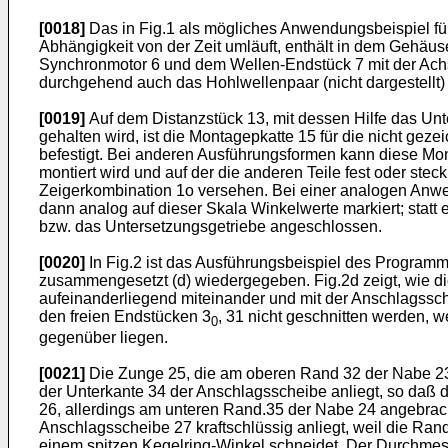
[0018]
Das in Fig.1 als mögliches Anwendungsbeispiel fü
Abhängigkeit von der Zeit umläuft, enthält in dem Gehäu
Synchronmotor 6 und dem Wellen-Endstück 7 mit der Achse 
durchgehend auch das Hohlwellenpaar (nicht dargestellt) 
[0019]
Auf dem Distanzstück 13, mit dessen Hilfe das Unte
gehalten wird, ist die Montagepkatte 15 für die nicht ge
befestigt. Bei anderen Ausführungsformen kann diese Montä
montiert wird und auf der die anderen Teile fest oder ste
Zeigerkombination 1o versehen. Bei einer analogen Anwe
dann analog auf dieser Skala Winkelwerte markiert; stat
bzw. das Untersetzungsgetriebe angeschlossen.
[0020]
In Fig.2 ist das Ausführungsbeispiel des Programmt
zusammengesetzt (d) wiedergegeben. Fig.2d zeigt, wie 
aufeinanderliegend miteinander und mit der Anschlagssch
den freien Endstücken 3
, 31 nicht geschnitten werden, w
0
gegenüber liegen.
[0021]
Die Zunge 25, die am oberen Rand 32 der Nabe 23 an
der Unterkante 34 der Anschlagsscheibe anliegt, so daß di
26, allerdings am unteren Rand.35 der Nabe 24 angebrach
Anschlagsscheibe 27 kraftschlüssig anliegt, weil die Rand
einem spitzen Kegelring-Winkel schneidet. Der Durchmess