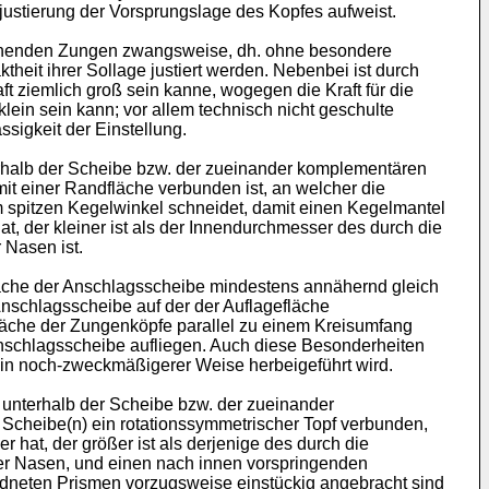
justierung der Vorsprungslage des Kopfes aufweist.
ienenden Zungen zwangsweise, dh. ohne besondere
it ihrer Sollage justiert werden. Nebenbei ist durch
ft ziemlich groß sein kanne, wogegen die Kraft für die
lein sein kann; vor allem technisch nicht geschulte
sigkeit der Einstellung.
erhalb der Scheibe bzw. der zueinander komplementären
t einer Randfläche verbunden ist, an welcher die
m spitzen Kegelwinkel schneidet, damit einen Kegelmantel
t, der kleiner ist als der Innendurchmesser des durch die
 Nasen ist.
fläche der Anschlagsscheibe mindestens annähernd gleich
Anschlagsscheibe auf der der Auflagefläche
fläche der Zungenköpfe parallel zu einem Kreisumfang
Anschlagsscheibe aufliegen. Auch diese Besonderheiten
ng in noch-zweckmäßigerer Weise herbeigeführt wird.
 unterhalb der Scheibe bzw. der zueinander
Scheibe(n) ein rotationssymmetrischer Topf verbunden,
hat, der größer ist als derjenige des durch die
der Nasen, und einen nach innen vorspringenden
rdneten Prismen vorzugsweise einstückig angebracht sind