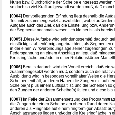
Nuten bzw. Durchbrüche der Scheibe eingesetzt werden m
so doch so viel Kraft aufgewandt werden muß, daß manch
[0004]
Der vorliegenden Erfindung liegt deshalb die Auf
Technik zusammengesetzt auszubilden, wobei außerdem au
Aufgabe auch das Ziel, daß die Einstellung bzw. Änderung
der Segmente nochmals wesentlich kleiner ist als bereits
[0005]
,Diese Aufgabe wird erfindungsgemäß dadurch gela
einstückig strahlenförmig angebrachten, als Segmenten d
in der einen Wirkverbindungslage seiner zugehörigen Zu
Federspannung an einem Anschlag anliegt, daß mindesten
Kreisringfläche und/oder in einer Rotationskörper-Mantelfl
[0006]
Bereits dadurch wird der Vorteil erreicht, daß ein 
zusammengesetzt werden muß, sondern auch die relativ vi
Ausbildung wird in besonders vorteilhafter Weise die H
Scheiben enthält, an deren Naben die Zungen mit auf dem
Scheibe(n) plus einem Luftspalt ist, und die Scheiben s
den Zungen der anderen Scheibe(n) fallen und diese bis a
[0007]
Im Falle der Zusammensetzung des Programmträger
die Zungen der einen Scheibe am oberen Rand deren Nabe
anderen als Ringnabe auf einem ringförmigen Absatz aufg
Anschlagsrandes liegen und/oder die Kreisringfläche in e