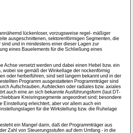
 annähernd lückenloser, vorzugsweise regel- mäßiger
eite ausgeschnittenen, sektorenförmigen Segmenten, die
 sind und in mindestens einer dieser Lagen zur
gung eines Bauelements für die Schließung eines
e Achse versetzt werden und dabei einen Hebel bzw. ein
n, wobei sie gemäß der Winkellage der nockenförmig
n oder herbeiführen, sind seit langem bekannt und in der
ngestellten Programm ausgestatteten Programmträger sind
urch Aufschrauben, Aufstecken oder radiales bzw. axiales
t auch eine an sich bekannte Ausführungsform (laut DT-
schiebbare Kreisringsegmente angeordnet sind; besondere
instellung erleichtert, aber vor allem auch ein
nstellungslagen für die Wirkstellung bzw. die Ruhelage
 besteht ein Mangel darin, daß der Programmträger aus
der Zahl von Steuerungsstufen auf dem Umfang - in die