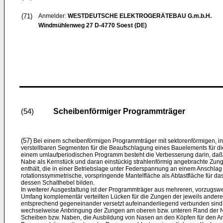
(71)
Anmelder:
WESTDEUTSCHE ELEKTROGERÄTEBAU G.m.b.H.
Windmühlenweg 27 D-4770 Soest (DE)
Scheibenförmiger Programmträger
(54)
(57)
Bei einem scheibenförmigen Programmträger mit sektorenförmigen, i
verstellbaren Segmenten für die Beaufschlagung eines Bauelements für d
einem umlaufperiodischen Programm besteht die Verbesserung darin, daß e
Nabe als Kernstück und daran einstückig strahlenförmig angebrachte Zun
enthält, die in einer Betriebslage unter Federspannung an einem Anschlag
rotationssymmetrische, vorspringende Mantelfläche als Abtastfläche für 
dessen Schalthebel bilden.
In weiterer Ausgestaltung ist der Programmträger aus mehreren, vorzugsw
Umfang komplementär verteilten Lücken für die Zungen der jeweils ander
entsprechend gegeneinander versetzt aufeinanderliegend verbunden sind.
wechselweise Anbringung der Zungen am oberen bzw. unteren Rand der N
Scheiben bzw. Naben, die Ausbildung von Nasen an den Köpfen für den A