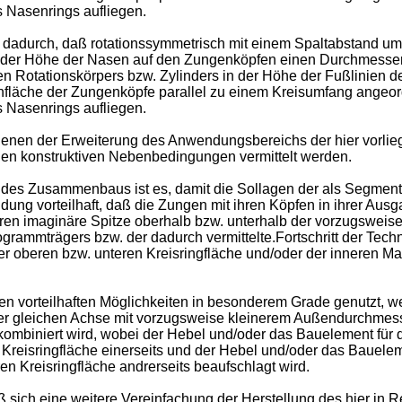
s Nasenrings aufliegen.
on dadurch, daß rotationssymmetrisch mit einem Spaltabstand 
in der Höhe der Nasen auf den Zungenköpfen einen Durchmesser h
n Rotationskörpers bzw. Zylinders in der Höhe der Fußlinien 
enfläche der Zungenköpfe parallel zu einem Kreisumfang angeo
s Nasenrings aufliegen.
ienen der Erweiterung des Anwendungsbereichs der hier vorlie
en konstruktiven Nebenbedingungen vermittelt werden.
ng des Zusammenbaus ist es, damit die Sollagen der als Segmen
findung vorteilhaft, daß die Zungen mit ihren Köpfen in ihrer
en imaginäre Spitze oberhalb bzw. unterhalb der vorzugsweise
rammträgers bzw. der dadurch vermittelte.Fortschritt der Tech
 oberen bzw. unteren Kreisringfläche und/oder der inneren Man
n vorteilhaften Möglichkeiten in besonderem Grade genutzt, we
er gleichen Achse mit vorzugsweise kleinerem Außendurchmesse
kombiniert wird, wobei der Hebel und/oder das Bauelement für
n Kreisringfläche einerseits und der Hebel und/oder das Bauele
n Kreisringfläche andrerseits beaufschlagt wird.
ß sich eine weitere Vereinfachung der Herstellung des hier in