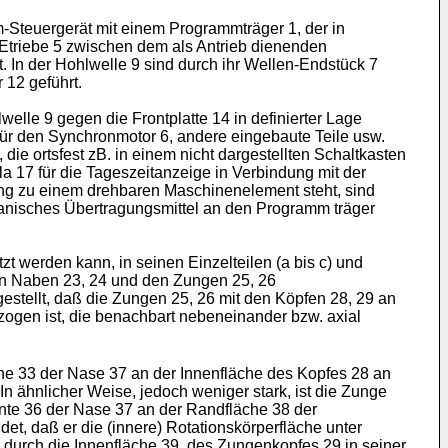
-Steuergerät mit einem Programmträger 1, der in
gEtriebe 5 zwischen dem als Antrieb dienenden
. In der Hohlwelle 9 sind durch ihr Wellen-Endstück 7
 12 geführt.
lle 9 gegen die Frontplatte 14 in definierter Lage
 für den Synchronmotor 6, andere eingebaute Teile usw.
ie ortsfest zB. in einem nicht dargestellten Schaltkasten
la 17 für die Tageszeitanzeige in Verbindung mit der
ung zu einem drehbaren Maschinenelement steht, sind
hanisches Übertragungsmittel an den Programm träger
t werden kann, in seinen Einzelteilen (a bis c) und
en Naben 23, 24 und den Zungen 25, 26
estellt, daß die Zungen 25, 26 mit den Köpfen 28, 29 an
ezogen ist, die benachbart nebeneinander bzw. axial
äche 33 der Nase 37 an der Innenfläche des Kopfes 28 an
In ähnlicher Weise, jedoch weniger stark, ist die Zunge
nte 36 der Nase 37 an der Randfläche 38 der
et, daß er die (innere) Rotationskörperfläche unter
 durch die Innenfläche 39 ,des Zungenkopfes 29 in seiner