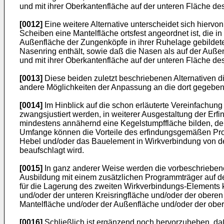
und mit ihrer Oberkantenfläche auf der unteren Fläche de
[0012]
Eine weitere Alternative unterscheidet sich hierv
Scheiben eine Mantelfläche ortsfest angeordnet ist, die 
Außenfläche der Zungenköpfe in ihrer Ruhelage gebildete
Nasenring enthält, sowie daß die Nasen als auf der Auß
und mit ihrer Oberkantenfläche auf der unteren Fläche de
[0013]
Diese beiden zuletzt beschriebenen Alternativen d
andere Möglichkeiten der Anpassung an die dort gegeben
[0014]
Im Hinblick auf die schon erläuterte Vereinfachu
zwangsjustiert werden, in weiterer Ausgestaltung der Er
mindestens annähernd eine Kegelstumpffläche bilden, der
Umfange können die Vorteile des erfindungsgemäßen Prog
Hebel und/oder das Bauelement in Wirkverbindung von der
beaufschlagt wird.
[0015]
In ganz anderer Weise werden die vorbeschriebene
Ausbildung mit einem zusätzlichen Programmträger auf d
für die Lagerung des zweiten Wirkverbindungs-Elements 
und/oder der unteren Kreisringfläche und/oder der obere
Mantelfläche und/oder der Außenfläche und/oder der obere
[0016]
Schließlich ist ergänzend noch hervorzuheben, da