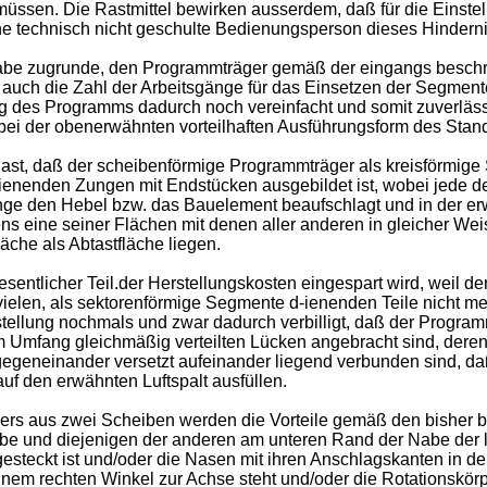
üssen. Die Rastmittel bewirken ausserdem, daß für die Einstel
e technisch nicht geschulte Bedienungsperson dieses Hinderni
gabe zugrunde, den Programmträger gemäß der eingangs beschr
ch die Zahl der Arbeitsgänge für das Einsetzen der Segmente 
 des Programms dadurch noch vereinfacht und somit zuverlässig
 bei der obenerwähnten vorteilhaften Ausführungsform des Stan
st, daß der scheibenförmige Programmträger als kreisförmige
ienenden Zungen mit Endstücken ausgebildet ist, wobei jede der
nge den Hebel bzw. das Bauelement beaufschlagt und in der er
s eine seiner Flächen mit denen aller anderen in gleicher W
äche als Abtastfläche liegen.
wesentlicher Teil.der Herstellungskosten eingespart wird, weil d
elen, als sektorenförmige Segmente d-ienenden Teile nicht me
erstellung nochmals und zwar dadurch verbilligt, daß der Prog
 Umfang gleichmäßig verteilten Lücken angebracht sind, deren 
o gegeneinander versetzt aufeinander liegend verbunden sind, 
uf den erwähnten Luftspalt ausfüllen.
s aus zwei Scheiben werden die Vorteile gemäß den bisher b
 und diejenigen der anderen am unteren Rand der Nabe der le
esteckt ist und/oder die Nasen mit ihren Anschlagskanten in d
inem rechten Winkel zur Achse steht und/oder die Rotationskörpe