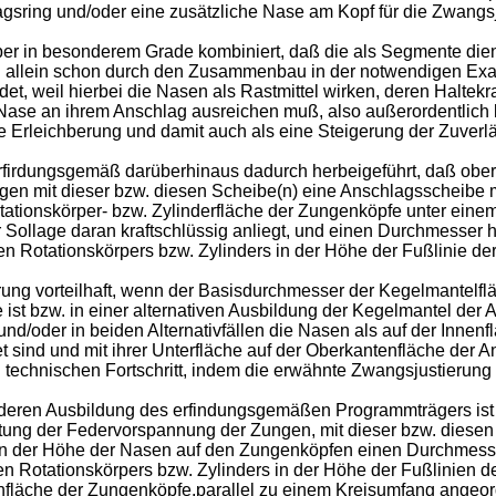
gsring und/oder eine zusätzliche Nase am Kopf für die Zwangs
aber in besonderem Grade kombiniert, daß die als Segmente d
lein schon durch den Zusammenbau in der notwendigen Exakthe
, weil hierbei die Nasen als Rastmittel wirken, deren Haltekra
 Nase an ihrem Anschlag ausreichen muß, also außerordentlich k
Erleichberung und damit auch als eine Steigerung der Zuverläs
erfirdungsgemäß darüberhinaus dadurch herbeigeführt, daß ob
en mit dieser bzw. diesen Scheibe(n) eine Anschlagsscheibe mi
ationskörper- bzw. Zylinderfläche der Zungenköpfe unter eine
 Sollage daran kraftschlüssig anliegt, und einen Durchmesser ha
n Rotationskörpers bzw. Zylinders in der Höhe der Fußlinie der
erung vorteilhaft, wenn der Basisdurchmesser der Kegelmantel
st bzw. in einer alternativen Ausbildung der Kegelmantel der 
d/oder in beiden Alternativfällen die Nasen als auf der Innen
sind und mit ihrer Unterfläche auf der Oberkantenfläche der 
ten technischen Fortschritt, indem die erwähnte Zwangsjustieru
onderen Ausbildung des erfindungsgemäßen Programmträgers ist
ung der Federvorspannung der Zungen, mit dieser bzw. diesen 
in der Höhe der Nasen auf den Zungenköpfen einen Durchmesser 
n Rotationskörpers bzw. Zylinders in der Höhe der Fußlinien 
enfläche der Zungenköpfe.parallel zu einem Kreisumfang angeo