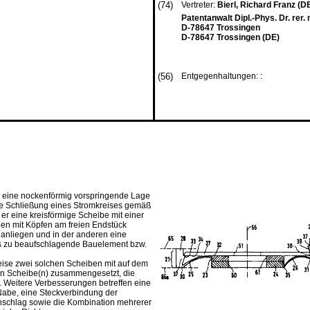
(74)
Vertreter:
Bierl, Richard Franz (D
Patentanwalt Dipl.-Phys. Dr. rer.
D-78647 Trossingen
D-78647 Trossingen (DE)
(56)
Entgegenhaltungen: :
n eine nockenförmig vorspringende Lage
ie Schließung eines Stromkreises gemäß
r eine kreisförmige Scheibe mit einer
gen mit Köpfen am freien Endstück
 anliegen und in der anderen eine
das zu beaufschlagende Bauelement bzw.
eise zwei solchen Scheiben mit auf dem
en Scheibe(n) zusammengesetzt, die
 Weitere Verbesserungen betreffen eine
abe, eine Steckverbindung der
nschlag sowie die Kombination mehrerer