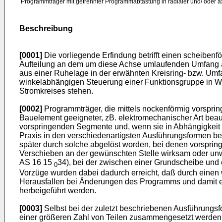
Programmträger mit getrennter Programmabtastung in radialer und/ oder ax
Beschreibung
[0001]
Die vorliegende Erfindung betrifft einen scheiben
Aufteilung an dem um diese Achse umlaufenden Umfang an
aus einer Ruhelage in der erwähnten Kreisring- bzw. Umfa
winkelabhängigen Steuerung einer Funktionsgruppe in Wi
Stromkreises stehen.
[0002]
Programmträger, die mittels nockenförmig vorspri
Bauelement geeigneter, zB. elektromechanischer Art bea
vorspringenden Segmente und, wenn sie in Abhängigkeit v
Praxis in den verschiedenartigsten Ausführungsformen be
später durch solche abgelöst worden, bei denen vorsprin
Verschieben an der gewünschten Stelle wirksam oder unw
AS 16 15
34), bei der zwischen einer Grundscheibe und
0
Vorzüge wurden dabei dadurch erreicht, daß durch einen w
Herausfallen bei Änderungen des Programms und damit ein
herbeigeführt werden.
[0003]
Selbst bei der zuletzt beschriebenen Ausführungsfo
einer größeren Zahl von Teilen zusammengesetzt werden 