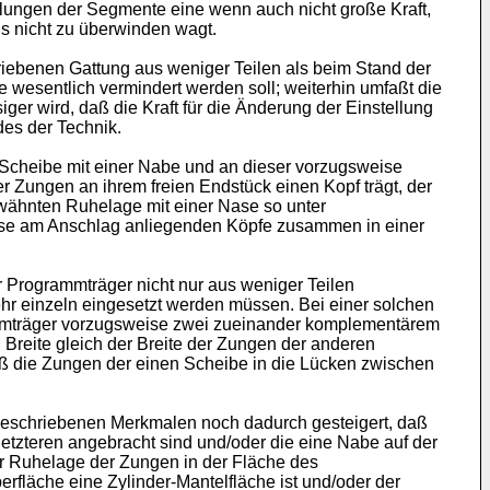
lungen der Segmente eine wenn auch nicht große Kraft,
s nicht zu überwinden wagt.
iebenen Gattung aus weniger Teilen als beim Stand der
wesentlich vermindert werden soll; weiterhin umfaßt die
er wird, daß die Kraft für die Änderung der Einstellung
des der Technik.
 Scheibe mit einer Nabe und an dieser vorzugsweise
 Zungen an ihrem freien Endstück einen Kopf trägt, der
wähnten Ruhelage mit einer Nase so unter
eise am Anschlag anliegenden Köpfe zusammen in einer
er Programmträger nicht nur aus weniger Teilen
hr einzeln eingesetzt werden müssen. Bei einer solchen
rammträger vorzugsweise zwei zueinander komplementärem
Breite gleich der Breite der Zungen der anderen
daß die Zungen der einen Scheibe in die Lücken zwischen
eschriebenen Merkmalen noch dadurch gesteigert, daß
tzteren angebracht sind und/oder die eine Nabe auf der
er Ruhelage der Zungen in der Fläche des
rfläche eine Zylinder-Mantelfläche ist und/oder der