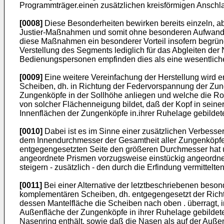
Programmträger.einen zusätzlichen kreisförmigen Anschla
[0008]
Diese Besonderheiten bewirken bereits einzeln, 
Justier-Maßnahmen und somit ohne besonderen Aufwand al
diese Maßnahmen ein besonderer Vorteil insofern begründet
Verstellung des Segments lediglich für das Abgleiten der
Bedienungspersonen empfinden dies als eine wesentliche 
[0009]
Eine weitere Vereinfachung der Herstellung wird 
Scheiben, dh. in Richtung der Federvorspannung der Zung
Zungenköpfe in der Sollhöhe anliegen und welche die Rot
von solcher Flächenneigung bildet, daß der Kopf in seiner
Innenflächen der Zungenköpfe in.ihrer Ruhelage gebildete
[0010]
Dabei ist es im Sinne einer zusätzlichen Verbess
dem Innendurchmesser der Gesamtheit aller Zungenköpfe i
entgegengesetzten Seite den größeren Durchmesser hat un
angeordnete Prismen vorzugsweise einstückig angeordnet 
steigern - zusätzlich - den durch die Erfindung vermittel
[0011]
Bei einer Alternative der letztbeschriebenen bes
komplementären Scheiben, dh. entgegengesetzt der Richt
dessen Mantelfläche die Scheiben nach oben . überragt, 
Außenfläche der Zungenköpfe in ihrer Ruhelage gebildete
Nasenring enthält, sowie daß die Nasen als auf der Auß