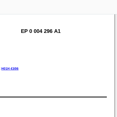
EP 0 004 296 A1
:
H01H
43/06