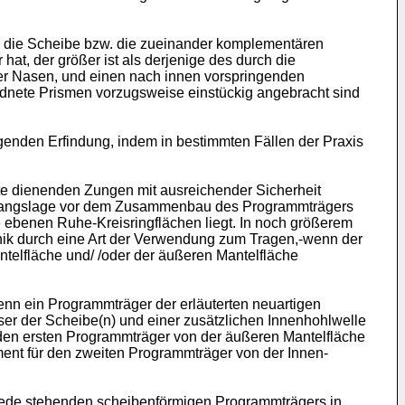
um die Scheibe bzw. die zueinander komplementären
at, der größer ist als derjenige des durch die
der Nasen, und einen nach innen vorspringenden
rdnete Prismen vorzugsweise einstückig angebracht sind
genden Erfindung, indem in bestimmten Fällen der Praxis
te dienenden Zungen mit ausreichender Sicherheit
 Ausgangslage vor dem Zusammenbau des Programmträgers
 ebenen Ruhe-Kreisringflächen liegt. In noch größerem
nik durch eine Art der Verwendung zum Tragen,-wenn der
telfläche und/ /oder der äußeren Mantelfläche
nn ein Programmträger der erläuterten neuartigen
r der Scheibe(n) und einer zusätzlichen Innenhohlwelle
 den ersten Programmträger von der äußeren Mantelfläche
ment für den zweiten Programmträger von der Innen-
 Rede stehenden scheibenförmigen Programmträgers in