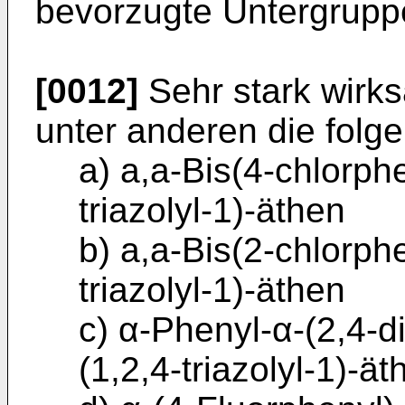
bevorzugte Untergruppe
[0012]
Sehr stark wirk
unter anderen die folg
a) a,a-Bis(4-chlorphe
triazolyl-1)-äthen
b) a,a-Bis(2-chlorphe
triazolyl-1)-äthen
c) α-Phenyl-α-(2,4-di
(1,2,4-triazolyl-1)-ät