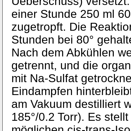
Ueberschuss) versetzt.
einer Stunde 250 ml 
zugetropft. Die Reakti
Stunden bei 80° gehalt
Nach dem Abkühlen we
getrennt, und die orga
mit Na-Sulfat getrockn
Eindampfen hinterbleibt
am Vakuum destilliert 
185°/0.2 Torr). Es stel
möglichen cis-trans-Iso