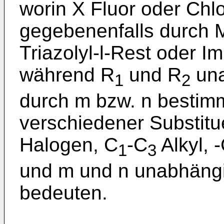
worin X Fluor oder Chlo
gegebenenfalls durch Me
Triazolyl-l-Rest oder I
während R
und R
una
1
2
durch m bzw. n bestimm
verschiedener Substit
Halogen, C
-C
Alkyl, 
1
3
und m und n unabhängi
bedeuten.