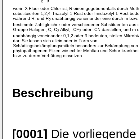
worin X Fluor oder Chlor ist, R einen gegebenenfalls durch Meth
substituierten 1,2,4-Triazolyl-1-Rest oder Imidazolyl-1-Rest bede
während R, und R
unabhängig voneinander eine durch m bzw.
2
bestimmte Zahl gleicher oder verschiedener Substituenten aus 
Gruppe Halogen, C,-C
Alkyl, -CF
oder -CN darstellen, und m 
3
3
unabhängig voneinander 0,1,2 oder 3 bedeuten, stellen Mikrobi
dar. Sie lassen sich allein oder in Form von
Schädlingsbekämpfungsmitteln besonders zur Bekämpfung von
phytopathogenen Pilzen wie echter Mehltau und Schorfkrankhei
bzw. zu deren Verhütung einsetzen.
Beschreibung
[0001]
Die vorliegende E