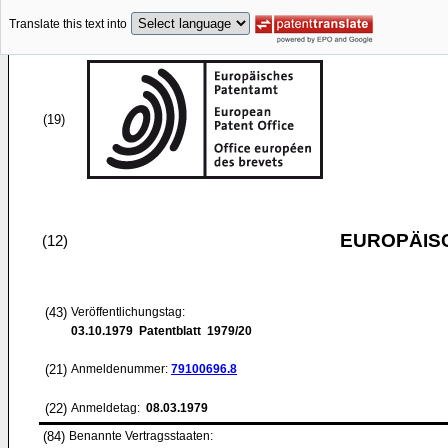
Translate this text into
(19)
EUROPÄIS
(12)
(43)
Veröffentlichungstag:
03.10.1979
Patentblatt 1979/20
(21)
Anmeldenummer:
79100696.8
(22)
Anmeldetag:
08.03.1979
(84)
Benannte Vertragsstaaten: