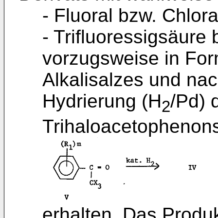
- Fluoral bzw. Chlora
- Trifluoressigsäure 
vorzugsweise in Form
Alkalisalzes und nac
Hydrierung (H
/Pd) 
2
Trihaloacetophenon
erhalten. Das Produ