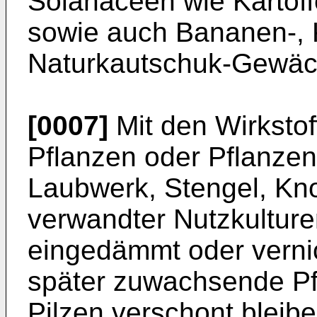
Solanaceen wie Kartoff
sowie auch Bananen-,
Naturkautschuk-Gewäc
[0007]
Mit den Wirkstof
Pflanzen oder Pflanzent
Laubwerk, Stengel, Kno
verwandter Nutzkulture
eingedämmt oder verni
später zuwachsende Pfl
Pilzen verschont bleibe