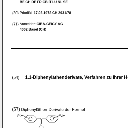
BE CH DE FR GB IT LU NL SE
(30)
Priorität:
17.03.1978
CH 2931/78
(71)
Anmelder:
CIBA-GEIGY AG
4002 Basel (CH)
1.1-Diphenyläthenderivate, Verfahren zu ihrer 
(54)
(57)
Diphenyläthen-Derivate der Formel