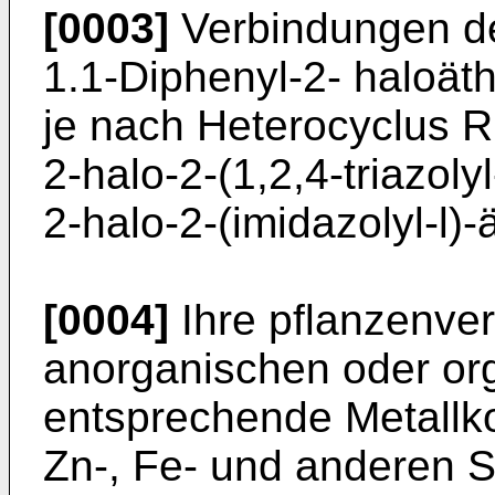
[0003]
Verbindungen der
1.1-Diphenyl-2- haloät
je nach Heterocyclus 
2-halo-2-(1,2,4-triazoly
2-halo-2-(imidazolyl-l)-
[0004]
Ihre pflanzenver
anorganischen oder or
entsprechende Metallko
Zn-, Fe- und anderen S