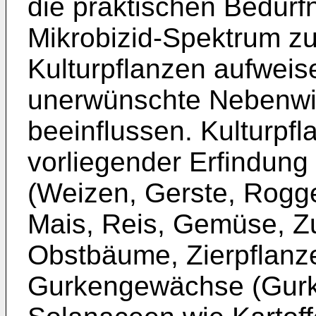
die praktischen Bedürf
Mikrobizid-Spektrum z
Kulturpflanzen aufweis
unerwünschte Nebenwir
beeinflussen. Kulturpf
vorliegender Erfindung
(Weizen, Gerste, Rogge
Mais, Reis, Gemüse, Z
Obstbäume, Zierpflanz
Gurkengewächse (Gurke