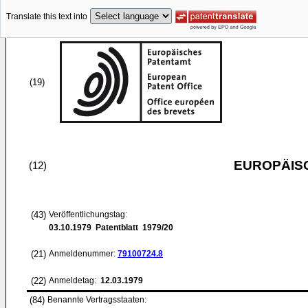
Translate this text into
(19)
EUROPÄIS
(12)
(43)
Veröffentlichungstag:
03.10.1979
Patentblatt 1979/20
(21)
Anmeldenummer:
79100724.8
(22)
Anmeldetag:
12.03.1979
(84)
Benannte Vertragsstaaten: