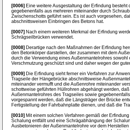
[0006]
Eine weitere Ausgestaltung der Erfindung besteht 
gegebenenfalls aus mehreren miteinander durch Schraubmu
Zwischenschotts geführt sein. Es ist auch vorgesehen, da
abschnittsweisen Einbringen des Betons hat.
[0007]
Nach einem weiteren Merkmal der Erfindung werden 
Schrägseilbrücken verwendet.
[0008]
Derartige nach den Maßnahmen der Erfindung herges
den Betonkörper darstellen, der zusammen mit dem Außenma
durch die Verwendung eines Außenmantelrohres sowohl di
Verschmutzung geschützt sind und daher wegen der gute
[0009]
Die Erfindung sieht ferner ein Verfahren zur Anwen
Tragseile der Hängebrücke abschnittsweise Außenmantelro
miteinander vermufft und die Außenrohre miteinander ver
schottweise geführten Hüllrohren abgehängt werden, daß
Außenmantelrohres des Tragseiles sowie gegebenenfalls 
vorgespannt werden, daß die Längsträger der Brücke entw
Fertigstellung der Fahrbahnplatte dienen, und daß die Tr
[0010]
Mit einem solchen Verfahren gemäß der Erfindung
Schalung entfällt und eine Schrägabhängung der Schalung 
Ausbetonieren der Außenmantelrohre vor dem Herstellen d