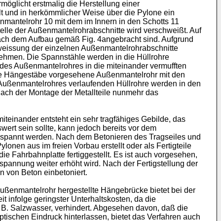
öglicht erstmalig die Herstellung einer
t und in herkömmlicher Weise über die Pylone ein
nmantelrohr 10 mit dem im Innern in den Schotts 11
telle der Außenmantelrohrabschnitte wird verschweißt. Auf
nach dem Aufbau gemäß Fig. 4angebracht sind. Aufgrund
weissung der einzelnen Außenmantelrohrabschnitte
unehmen. Die Spannstähle werden in die Hüllrohre
des Außenmantelrohres in die miteinander vermufften
die Hängestäbe vorgesehene Außenmantelrohr mit den
 Außenmantelrohres verlaufenden Hüllrohre werden in den
ch der Montage der Metallteile nunmehr das
einander entsteht ein sehr tragfähiges Gebilde, das
rt sein sollte, kann jedoch bereits vor dem
espannt werden. Nach dem Betonieren des Tragseiles und
en aus im freien Vorbau erstellt oder als Fertigteile
 Fahrbahnplatte fertiggestellt. Es ist auch vorgesehen,
pannung weiter erhöht wird. Nach der Fertigstellung der
n von Beton einbetoniert.
ßenmantelrohr hergestellte Hängebrücke bietet bei der
t infolge geringster Unterhaltskosten, da die
. B. Salzwasser, verhindert. Abgesehen davon, daß die
ischen Eindruck hinterlassen, bietet das Verfahren auch