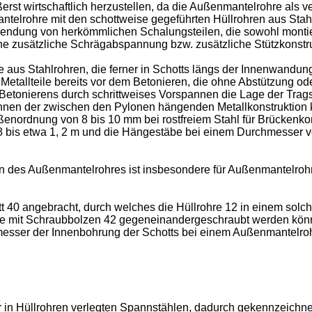
rst wirtschaftlich herzustellen, da die Außenmantelrohre als v
elrohre mit den schottweise gegeführten Hüllrohren aus Stahlr
ndung von herkömmlichen Schalungsteilen, die sowohl montiert
ne zusätzliche Schrägabspannung bzw. zusätzliche Stützkonstr
 aus Stahlrohren, die ferner in Schotts längs der Innenwandung
 Metallteile bereits vor dem Betonieren, die ohne Abstützung od
etonierens durch schrittweises Vorspannen die Lage der Tragsei
pannen der zwischen den Pylonen hängenden Metallkonstruktion
ßenordnung von 8 bis 10 mm bei rostfreiem Stahl für Brückenko
 bis etwa 1, 2 m und die Hängestäbe bei einem Durchmesser von 
tten des Außenmantelrohres ist insbesondere für Außenmantelroh
t 40 angebracht, durch welches die Hüllrohre 12 in einem sol
tte mit Schraubbolzen 42 gegeneinandergeschraubt werden kön
esser der Innenbohrung der Schotts bei einem Außenmantelroh
r in Hüllrohren verlegten Spannstählen, dadurch gekennzeichne