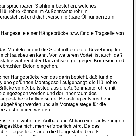
beanspruchbaren Stahlrohr bestehen, welches
 Hüllrohre können im Außenmantelrohr in
rgestellt ist und dicht verschließbare Öffnungen zum
 Hängeseile einer Hängebrücke bzw. für die Tragseile von
as Mantelrohr und die Stahlhüllrohre die Bewehrung für
nicht ausbeulen kann. Von weiterem Vorteil ist auch, daß
stähle während der Bauzeit sehr gut gegen Korrosion und
gebrachten Beton eingehen.
iner Hängebrücke vor, das darin besteht, daß für die
ylone geführten Montageseil aufgehängt, die Hüllrohre
 Brücke vom Arbeitssteg aus die Außenmantelrohre mit
hle eingezogen werden und der Innenraum des
Hängestäbe schrittweise der Belastung entsprechend
n abgehängt werden und als Montage stege für die
hre ausbetoniert werden.
ustellen, wobei der Aufbau und Abbau einer aufwendigen
ängestäbe nicht mehr erforderlich wird. Da das
die Tragseile als auch die Hängestäbe bereits