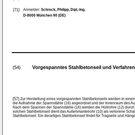
(71)
Anmelder:
Schreck, Philipp, Dipl.-Ing.
D-8000 München 90 (DE)
Vorgespanntes Stahlbetonseil und Verfahren
(54)
(57)
Zur Herstellung eines vorgespannten Stahlbetonseils werden in einem 
die Aufnahme der Spannstähle (16) angeordnet und der Innenraum des Au
Nach dem Spannen der Spannstähle (16) werden die Hüllrohre (12) durch I
solchen Stahlbetonseil dient das Außenmantelrohr (10) als verlorene Scha
Stahlbetonseil. Ein derartiges Stahlbetonseil findet für Tragseile und H