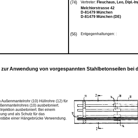
(74)
Vertreter:
Fleuchaus, Leo, Dipl.-Ing
Melchiorstrasse 42
D-81479 München
D-81479 München (DE)
(56)
Entgegenhaltungen: :
 zur Anwendung von vorgespannten Stahlbetonseilen bei d
Außenmantelrohr (10) Hüllrohre (12) für
ßenmantelrohres (10) ausbetoniert.
njektion ausbetoniert. Bei einem
lung und als Schutz für das
ängestäbe einer Hängebrücke Verwendung.