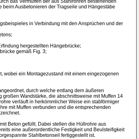
urch das Vermuffen der aus Stahlrohren bestehenden
ie beim Ausbetonieren der Tragseile und Hängestäbe
gsbeispieles in Verbindung mit den Ansprüchen und der
etons;
rfindung hergestellten Hängebrücke;
ebrücke gemäß Fig. 3;
ellt, wobei ein Montagezustand mit einem eingezogenen
 angeordnet, durch welche entlang dem äußeren
ig großen Wandstärke, die abschnittsweise mit Muffen 14
hre verläuft in herkömmlicher Weise ein stabförmiger
rohre mit Muffen verbunden und die entsprechenden
zeichnet.
t Beton gefüllt. Dabei stellen die Hüllrohre aus
ts eine außerordentliche Festigkeit und Beulsteifigkeit
espannte Stahlbetonseil fertiggestellt ist.