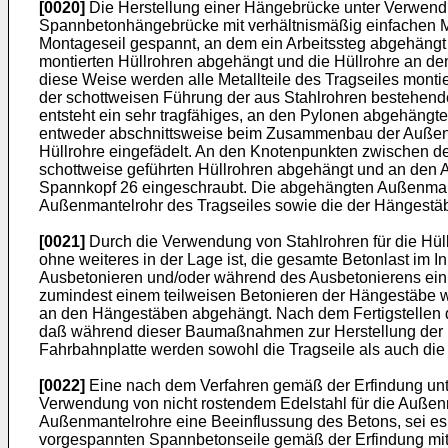
[0020]
Die Herstellung einer Hängebrücke unter Verwendu
Spannbetonhängebrücke mit verhältnismäßig einfachen Mit
Montageseil gespannt, an dem ein Arbeitssteg abgehängt 
montierten Hüllrohren abgehängt und die Hüllrohre an den
diese Weise werden alle Metallteile des Tragseiles mon
der schottweisen Führung der aus Stahlrohren bestehend
entsteht ein sehr tragfähiges, an den Pylonen abgehängte
entweder abschnittsweise beim Zusammenbau der Außenman
Hüllrohre eingefädelt. An den Knotenpunkten zwischen 
schottweise geführten Hüllrohren abgehängt und an den 
Spannkopf 26 eingeschraubt. Die abgehängten Außenmant
Außenmantelrohr des Tragseiles sowie die der Hängestä
[0021]
Durch die Verwendung von Stahlrohren für die Hüll
ohne weiteres in der Lage ist, die gesamte Betonlast im
Ausbetonieren und/oder während des Ausbetonierens ein 
zumindest einem teilweisen Betonieren der Hängestäbe we
an den Hängestäben abgehängt. Nach dem Fertigstellen de
daß während dieser Baumaßnahmen zur Herstellung der Fah
Fahrbahnplatte werden sowohl die Tragseile als auch die 
[0022]
Eine nach dem Verfahren gemäß der Erfindung unte
Verwendung von nicht rostendem Edelstahl für die Außenman
Außenmantelrohre eine Beeinflussung des Betons, sei es 
vorgespannten Spannbetonseile gemäß der Erfindung mit d