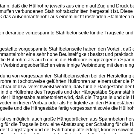
darin, daß die Hüllrohre jeweils aus einem auf Zug und Druck 
ffen verbundenen Stahlrohrabschnitten hergestellt ist. Diese
ß das Außenmantelrohr aus einem nicht rostenden Stahlblech he
derartige vorgespannte Stahlbetonseile für die Tragseile und
tellte vorgespannte Stahlbetonseile haben den Vorteil, daß d
ntelrohr eine sehr hohe Beulsteifigkeit besitzt und praktisch 
e Hüllrohre als auch die in die Hüllrohre eingezogenen Spann
n Verbindungsoberflächen eine innige Verbindung mit dem ein
dung von vorgespannten Stahlbetonseilen bei der Herstellung e
hre mit schottweise geführten Hüllrohren an einem über die P
schraubt bzw. verschweißt werden, daß für die Hängestäbe der
 in die Hüllrohre des Tragseils und der Hängestäbe Spannstä
der Hängestäbe ausbetoniert wird, daß die Tragseile und die 
eder im freien Vorbau oder als Fertigteile an den Hängestäbe
agseile und die Hängestäbe fertig vorgespannt sowie die Hüllro
 ist es möglich, auch große Hängebrücken aus Spannbeton herz
für die Tragseile bzw. eine Abstützung der Schalung für die H
er Längsträger und der Fahrbahnplatte erfolgt, können sowohl 