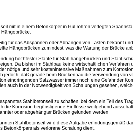
nseil mit in einem Betonkörper in Hüllrohren verlegten Spanns
r Hängebrücke.
seitig für das Abspannen oder Abhängen von Lasten bekannt un
te Hängebrücken zumindest, was die Wartung der Brücke anbetri
endung hochfester Stähle für Stahlhängebrücken und Stahl schrä
n zeigen. Da bisher im Stahlbau keine wirtschaftlichen Verfahre
der nötige und sehr kostenintensive Maßnahmen zum Korrosion
ich jedoch, daß gerade beim Brückenbau die Verwendung von vor
n eindringenden Salzwasser immer noch eine Gefahr der Korrosi
rden auch in der Notwendigkeit von Schalungen gesehen, welch
espanntes Stahlbetonseil zu schaffen, bei dem ein Teil des Trag
rch die Korrosion begünstigende Einflüsse weitgehend ausschalt
spannter oder abgehängter Brücken gefunden werden.
ten Stahlbetonseil wird diese Aufgabe erfindungsgemäß dadu
s Betonkörpers als verlorene Schalung dient.