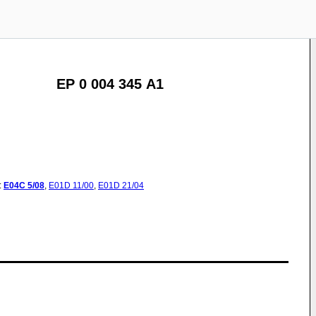
EP 0 004 345 A1
:
E04C
5/08
,
E01D
11/00
,
E01D
21/04