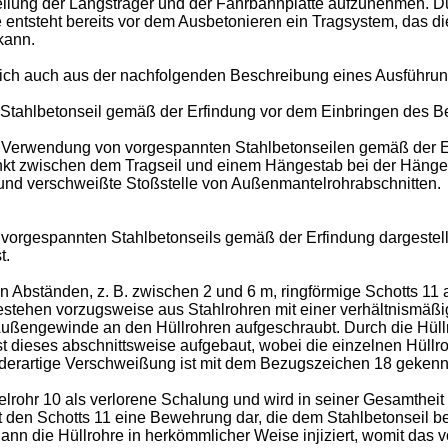
llung der Längsträger und der Fahrbahnplatte aufzunehmen. D
entsteht bereits vor dem Ausbetonieren ein Tragsystem, das d
kann.
ich auch aus der nachfolgenden Beschreibung eines Ausführun
s Stahlbetonseil gemäß der Erfindung vor dem Einbringen des B
er Verwendung von vorgespannten Stahlbetonseilen gemäß der E
unkt zwischen dem Tragseil und einem Hängestab bei der Häng
 und verschweißte Stoßstelle von Außenmantelrohrabschnitten.
ines vorgespannten Stahlbetonseils gemäß der Erfindung dargest
t.
 Abständen, z. B. zwischen 2 und 6 m, ringförmige Schotts 11
bestehen vorzugsweise aus Stahlrohren mit einer verhältnismäß
ußengewinde an den Hüllrohren aufgeschraubt. Durch die Hüllro
st dieses abschnittsweise aufgebaut, wobei die einzelnen Hüll
 derartige Verschweißung ist mit dem Bezugszeichen 18 gekenn
ohr 10 als verlorene Schalung und wird in seiner Gesamtheit mi
en Schotts 11 eine Bewehrung dar, die dem Stahlbetonseil berei
 die Hüllrohre in herkömmlicher Weise injiziert, womit das vorg