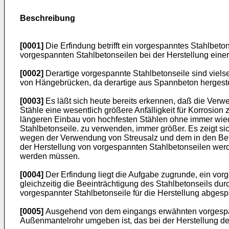
Beschreibung
[0001]
Die Erfindung betrifft ein vorgespanntes Stahlbeto
vorgespannten Stahlbetonseilen bei der Herstellung eine
[0002]
Derartige vorgespannte Stahlbetonseile sind viel
von Hängebrücken, da derartige aus Spannbeton hergestell
[0003]
Es läßt sich heute bereits erkennen, daß die Verw
Stähle eine wesentlich größere Anfälligkeit für Korrosio
längeren Einbau von hochfesten Stählen ohne immer wie
Stahlbetonseile. zu verwenden, immer größer. Es zeigt s
wegen der Verwendung von Streusalz und dem in den Beto
der Herstellung von vorgespannten Stahlbetonseilen we
werden müssen.
[0004]
Der Erfindung liegt die Aufgabe zugrunde, ein vorg
gleichzeitig die Beeinträchtigung des Stahlbetonseils du
vorgespannter Stahlbetonseile für die Herstellung abge
[0005]
Ausgehend von dem eingangs erwähnten vorgespann
Außenmantelrohr umgeben ist, das bei der Herstellung de