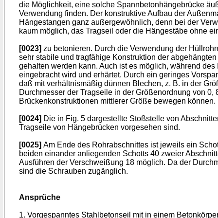
die Möglichkeit, eine solche Spannbetonhängebrücke äuße
Verwendung finden. Der konstruktive Aufbau der Außenmant
Hängestangen ganz außergewöhnlich, denn bei der Verwe
kaum möglich, das Tragseil oder die Hängestäbe ohne ei
[0023]
zu betonieren. Durch die Verwendung der Hüllrohre
sehr stabile und tragfähige Konstruktion der abgehängten
gehalten werden kann. Auch ist es möglich, während des B
eingebracht wird und erhärtet. Durch ein geringes Vors
daß mit verhältnismäßig dünnen Blechen, z. B. in der Grö
Durchmesser der Tragseile in der Größenordnung von 0, 8
Brückenkonstruktionen mittlerer Größe bewegen können.
[0024]
Die in Fig. 5 dargestellte Stoßstelle von Abschni
Tragseile von Hängebrücken vorgesehen sind.
[0025]
Am Ende des Rohrabschnittes ist jeweils ein Schot
beiden einander anliegenden Schotts 40 zweier Abschni
Ausführen der Verschweißung 18 möglich. Da der Durchm
sind die Schrauben zugänglich.
Ansprüche
1. Vorgespanntes Stahlbetonseil mit in einem Betonkörpe