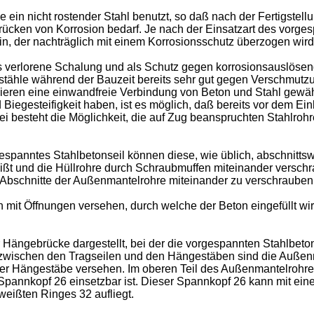
e ein nicht rostender Stahl benutzt, so daß nach der Fertigste
rücken von Korrosion bedarf. Je nach der Einsatzart des vorge
n, der nachträglich mit einem Korrosionsschutz überzogen wird
erlorene Schalung und als Schutz gegen korrosionsauslösende 
nstähle während der Bauzeit bereits sehr gut gegen Verschmutzu
eren eine einwandfreie Verbindung von Beton und Stahl gewährl
nd Biegesteifigkeit haben, ist es möglich, daß bereits vor dem E
 besteht die Möglichkeit, die auf Zug beanspruchten Stahlroh
rgespanntes Stahlbetonseil können diese, wie üblich, abschni
t und die Hüllrohre durch Schraubmuffen miteinander verschrau
 Abschnitte der Außenmantelrohre miteinander zu verschrauben
mit Öffnungen versehen, durch welche der Beton eingefüllt wi
er Hängebrücke dargestellt, bei der die vorgespannten Stahlbeto
zwischen den Tragseilen und den Hängestäben sind die Außen
 Hängestäbe versehen. Im oberen Teil des Außenmantelrohres 
Spannkopf 26 einsetzbar ist. Dieser Spannkopf 26 kann mit ein
eißten Ringes 32 aufliegt.