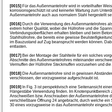
[0015]
Für das Außenmantelrohr wird in vorteilhafter Weis
korrosionsgeschützt ist und keinerlei Wartung zum Unterd
Außenmantelrohr auch aus normalem Stahl hergestellt sei
[0016]
Durch die Verwendung des Außenmantelrohres als v
extrem hoher Qualität, wobei die Hüllrohre und die Span
Verbindungsoberflächen erhalten bleiben und beim Betoni
Stahlhüllrohre, die bereits eine gewisse Beulsteifigkeitu
im Bauzustand auf Zug beansprucht werden können. Dabei
entlasten.
[0017]
Bei der Montage der Stahlteile für ein solches vo
Abschnitte des Außenmantelrohres miteinander verschweiß
Vermuffen der Hüllrohre Steckmuffen vorzusehen und die
[0018]
Die Außenmantelrohre sind in gewissen Abständen 
verschlossen, der vorzugsweise aufgeschraubt ist.
[0019]
In Fig. 3 ist perspektivisch eine Seitenansicht ein
Hängestäbe Verwendung finden. Im Knotenpunktbereich 
Anschweißen bzw. Anschrauben der Außenmantelrohre der
verschließbare Öffnung 24 angebracht, durch welche ein 
30 eines vorzugsweise in das Außenmantelrohr eingeschw