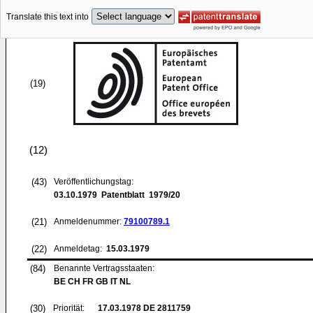
Translate this text into
(19)
(12)
(43)
Veröffentlichungstag:
03.10.1979
Patentblatt 1979/20
(21)
Anmeldenummer:
79100789.1
(22)
Anmeldetag:
15.03.1979
(84)
Benannte Vertragsstaaten:
BE CH FR GB IT NL
(30)
Priorität:
17.03.1978
DE 2811759