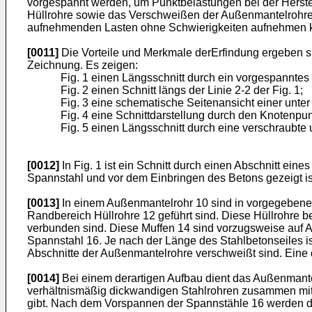
vorgespannt werden, um Punktbelastungen bei der Herste
Hüllrohre sowie das Verschweißen der Außenmantelrohre 
aufnehmenden Lasten ohne Schwierigkeiten aufnehmen 
[0011]
Die Vorteile und Merkmale derErfindung ergeben s
Zeichnung. Es zeigen:
Fig. 1 einen Längsschnitt durch ein vorgespannte
Fig. 2 einen Schnitt längs der Linie 2-2 der Fig. 1;
Fig. 3 eine schematische Seitenansicht einer unt
Fig. 4 eine Schnittdarstellung durch den Knotenp
Fig. 5 einen Längsschnitt durch eine verschraubte
[0012]
In Fig. 1 ist ein Schnitt durch einen Abschnitt e
Spannstahl und vor dem Einbringen des Betons gezeigt is
[0013]
In einem Außenmantelrohr 10 sind in vorgegebenen
Randbereich Hüllrohre 12 geführt sind. Diese Hüllrohre 
verbunden sind. Diese Muffen 14 sind vorzugsweise auf A
Spannstahl 16. Je nach der Länge des Stahlbetonseiles i
Abschnitte der Außenmantelrohre verschweißt sind. Eine
[0014]
Bei einem derartigen Aufbau dient das Außenmantelr
verhältnismäßig dickwandigen Stahlrohren zusammen mit d
gibt. Nach dem Vorspannen der Spannstähle 16 werden dann