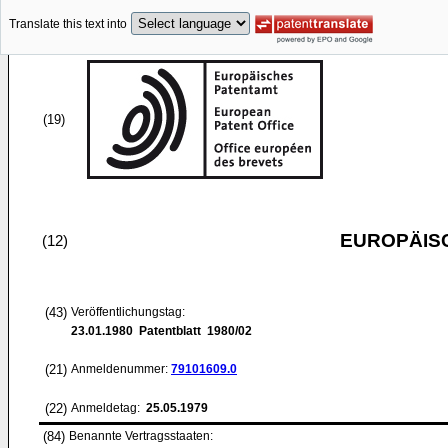
Translate this text into
(19)
EUROPÄIS
(12)
(43)
Veröffentlichungstag:
23.01.1980
Patentblatt 1980/02
(21)
Anmeldenummer:
79101609.0
(22)
Anmeldetag:
25.05.1979
(84)
Benannte Vertragsstaaten: