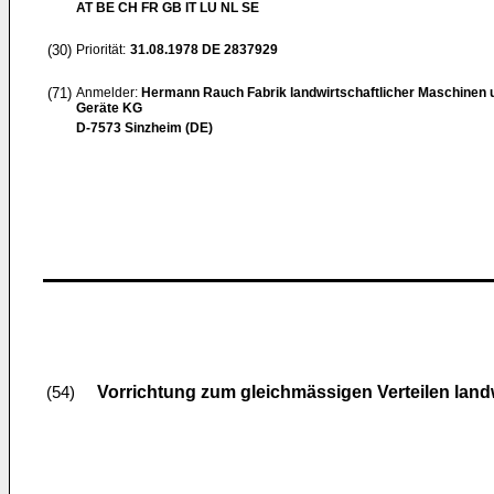
AT BE CH FR GB IT LU NL SE
(30)
Priorität:
31.08.1978
DE 2837929
(71)
Anmelder:
Hermann Rauch Fabrik landwirtschaftlicher Maschinen 
Geräte KG
D-7573 Sinzheim (DE)
Vorrichtung zum gleichmässigen Verteilen landw
(54)