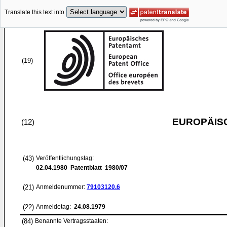
Translate this text into
(19)
EUROPÄIS
(12)
(43)
Veröffentlichungstag:
02.04.1980
Patentblatt 1980/07
(21)
Anmeldenummer:
79103120.6
(22)
Anmeldetag:
24.08.1979
(84)
Benannte Vertragsstaaten: