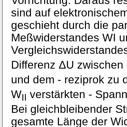
Vorrichtung. Daraus re
sind auf elektronische
geschieht durch die pa
Meßwiderstandes WI u
Vergleichswiderstande
Differenz ΔU zwischen
und dem - reziprok zu
W
verstärkten - Span
II
Bei gleichbleibender St
gesamte Länge der Wi