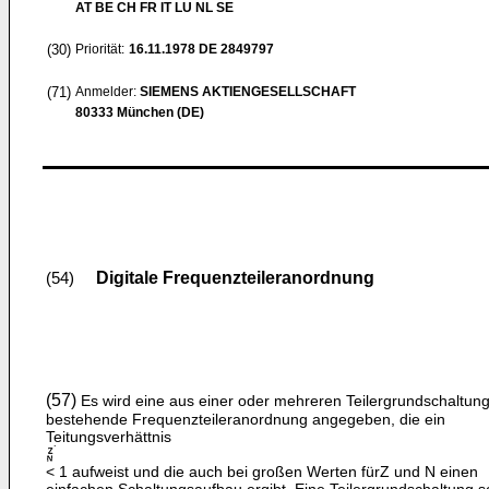
AT BE CH FR IT LU NL SE
(30)
Priorität:
16.11.1978
DE 2849797
(71)
Anmelder:
SIEMENS AKTIENGESELLSCHAFT
80333 München (DE)
Digitale Frequenzteileranordnung
(54)
(57)
Es wird eine aus einer oder mehreren Teilergrundschaltun
bestehende Frequenzteileranordnung angegeben, die ein
Teitungsverhättnis
< 1 aufweist und die auch bei großen Werten fürZ und N einen