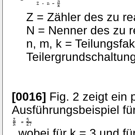
Z = Zähler des zu r
N = Nenner des zu r
n, m, k = Teilungsfak
Teilergrundschaltun
[0016]
Fig. 2 zeigt ein 
Ausführungsbeispiel für
, wobei für k = 3 und fü