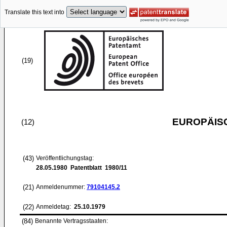
Translate this text into
(19)
EUROPÄIS
(12)
(43)
Veröffentlichungstag:
28.05.1980
Patentblatt 1980/11
(21)
Anmeldenummer:
79104145.2
(22)
Anmeldetag:
25.10.1979
(84)
Benannte Vertragsstaaten: