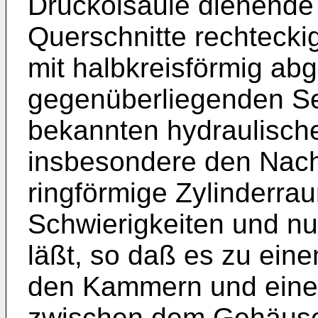
Druckölsäule dienende 
Querschnitte rechtecki
mit halbkreisförmig ab
gegenüberliegenden Se
bekannten hydraulisc
insbesondere den Nacht
ringförmige Zylinderra
Schwierigkeiten und n
läßt, so daß es zu ein
den Kammern und einem
zwischen dem Gehäuse