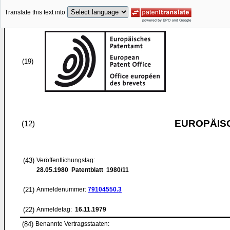
Translate this text into
(19)
EUROPÄIS
(12)
(43)
Veröffentlichungstag:
28.05.1980
Patentblatt 1980/11
(21)
Anmeldenummer:
79104550.3
(22)
Anmeldetag:
16.11.1979
(84)
Benannte Vertragsstaaten: