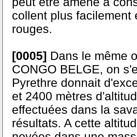
peut être amené à const
collent plus facilement
rouges.
[0005]
Dans le même ord
CONGO BELGE, on s'est
Pyrethre donnait d'exce
et 2400 mètres d'altitu
effectuées dans la sav
résultats. A cette altitu
noyées dans une masse