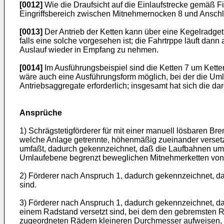
[0012]
Wie die Draufsicht auf die Einlaufstrecke gemäß Fig
Eingriffsbereich zwischen Mitnehmernocken 8 und Ansch
[0013]
Der Antrieb der Ketten kann über eine Kegelradge
falls eine solche vorgesehen ist; die Fahrtrppe läuft dann
Auslauf wieder in Empfang zu nehmen.
[0014]
Im Ausführungsbeispiel sind die Ketten 7 um Kette
wäre auch eine Ausführungsform möglich, bei der die Umle
Antriebsaggregate erforderlich; insgesamt hat sich die dar
Ansprüche
1) Schrägstetigförderer für mit einer manuell lösbaren B
welche Anlage getrennte, höhenmäßig zueinander versetz
umfaßt, dadurch gekennzeichnet, daß die Laufbahnen um ei
Umlaufebene begrenzt beweglichen Mitnehmerketten von au
2) Förderer nach Anspruch 1, dadurch gekennzeichnet, da
sind.
3) Förderer nach Anspruch 1, dadurch gekennzeichnet, d
einem Radstand versetzt sind, bei dem den gebremsten R
zugeordneten Rädern kleineren Durchmesser aufweisen, 