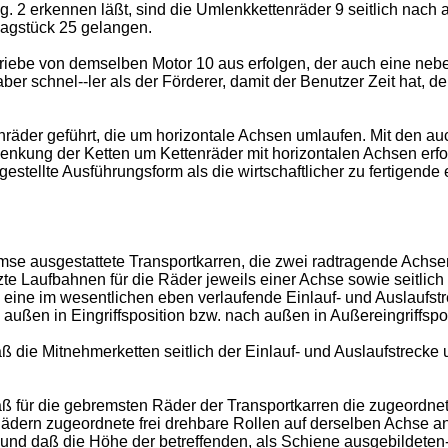
. 2 erkennen läßt, sind die Umlenkkettenräder 9 seitlich nach 
lagstück 25 gelangen.
triebe von demselben Motor 10 aus erfolgen, der auch eine neb
 aber schnel--ler als der Förderer, damit der Benutzer Zeit hat, 
nräder geführt, die um horizontale Achsen umlaufen. Mit den a
nkung der Ketten um Kettenräder mit horizontalen Achsen erfol
gestellte Ausführungsform als die wirtschaftlicher zu fertigende
remse ausgestattete Transportkarren, die zwei radtragende Achs
te Laufbahnen für die Räder jeweils einer Achse sowie seitlic
ne im wesentlichen eben verlaufende Einlauf- und Auslaufstrec
ßen in Eingriffsposition bzw. nach außen in Außereingriffspos
ß die Mitnehmerketten seitlich der Einlauf- und Auslaufstrecke
aß für die gebremsten Räder der Transportkarren die zugeord
ädern zugeordnete frei drehbare Rollen auf derselben Achse a
und daß die Höhe der betreffenden, als Schiene ausgebildete