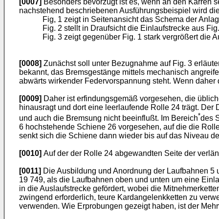
[0007]
Besonders bevorzugt ist es, wenn an den Karren 
nachstehend beschriebenen Ausführungsbeispiel wird die
Fig, 1 zeigt in Seitenansicht das Schema der Anlag
Fig. 2 stellt in Draufsicht die Einlaufstrecke aus Fig.
Fig. 3 zeigt gegenüber Fig. 1 stark vergrößert die
[0008]
Zunächst soll unter Bezugnahme auf Fig. 3 erläut
bekannt, das Bremsgestänge mittels mechanisch angreifender
abwärts wirkender Federvorspannung steht. Wenn daher de
[0009]
Daher ist erfindungsgemäß vorgesehen, die üblich
hinausragt und dort eine leerlaufende Rolle 24 trägt. Der
*
und auch die Bremsung nicht beeinflußt. Im Bereich
des S
6 hochstehende Schiene 26 vorgesehen, auf die die Rolle
senkt sich die Schiene dann wieder bis auf das Niveau d
[0010]
Auf der der Rolle 24 abgewandten Seite der verlän
[0011]
Die Ausbildung und Anordnung der Laufbahnen 5 un
19 749, als die Laufbahnen oben und unten um eine Einlau
in die Auslaufstrecke gefördert, wobei die Mitnehmerkette
zwingend erforderlich, teure Kardangelenkketten zu verw
verwenden. Wie Erprobungen gezeigt haben, ist der Mehrve