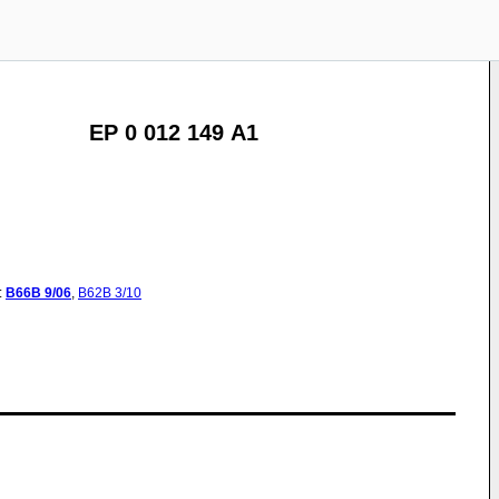
EP 0 012 149 A1
:
B66B
9/06
,
B62B
3/10