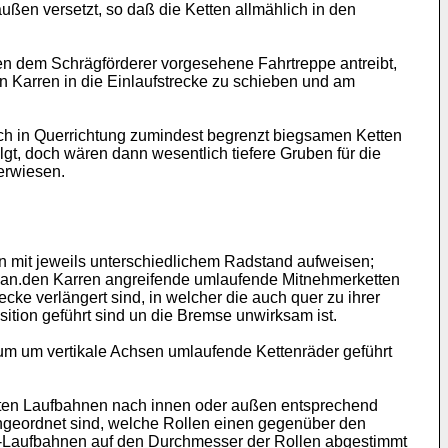
außen versetzt, so daß die Ketten allmählich in den
en dem Schrägförderer vorgesehene Fahrtreppe antreibt,
den Karren in die Einlaufstrecke zu schieben und am
uch in Querrichtung zumindest begrenzt biegsamen Ketten
gt, doch wären dann wesentlich tiefere Gruben für die
 erwiesen.
en mit jeweils unterschiedlichem Radstand aufweisen;
h an.den Karren angreifende umlaufende Mitnehmerketten
ke verlängert sind, in welcher die auch quer zu ihrer
ition geführt sind un die Bremse unwirksam ist.
 um um vertikale Achsen umlaufende Kettenräder geführt
neten Laufbahnen nach innen oder außen entsprechend
ngeordnet sind, welche Rollen einen gegenüber den
n-Laufbahnen auf den Durchmesser der Rollen abgestimmt