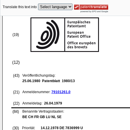
Translate this text into
(19)
(12)
(43)
Veröffentlichungstag:
25.06.1980
Patentblatt 1980/13
(21)
Anmeldenummer:
79101261.0
(22)
Anmeldetag:
26.04.1979
(84)
Benannte Vertragsstaaten:
BE CH FR GB LU NL SE
(30)
Priorität:
14.12.1978
DE 7836999 U