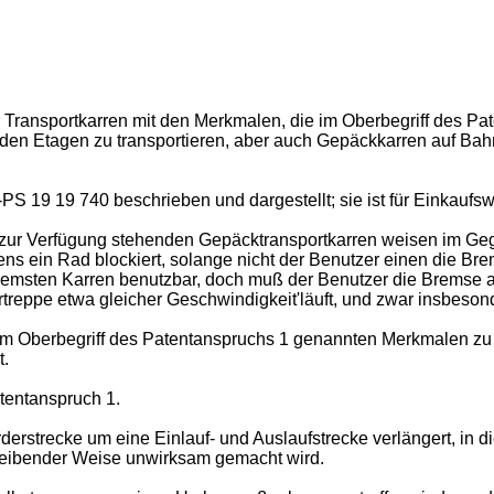
ür Transportkarren mit den Merkmalen, die im Oberbegriff des Pa
den Etagen zu transportieren, aber auch Gepäckkarren auf Ba
PS 19 19 740 beschrieben und dargestellt; sie ist für Einkauf
r Verfügung stehenden Gepäcktransportkarren weisen im Gegens
ns ein Rad blockiert, solange nicht der Benutzer einen die Bre
remsten Karren benutzbar, doch muß der Benutzer die Bremse au
treppe etwa gleicher Geschwindigkeit'läuft, und zwar insbeson
 im Oberbegriff des Patentanspruchs 1 genannten Merkmalen zu s
t.
tentanspruch 1.
rderstrecke um eine Einlauf- und Auslaufstrecke verlängert, in 
hreibender Weise unwirksam gemacht wird.