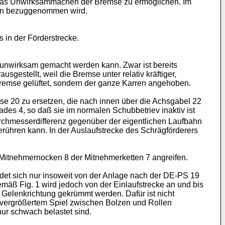
 das Unwirksammachen der Bremse zu ermöglichen. Im
ngen bezuggenommen wird.
 in der Förderstrecke.
 unwirksam gemacht werden kann. Zwar ist bereits
sgestellt, weil die Bremse unter relativ kräftiger,
Bremse gelüftet, sondern der ganze Karren angehoben.
e 20 zu ersetzen, die nach innen über die Achsgabel 22
ades 4, so daß sie im normalen Schubbetriev inaktiv ist
urchmesserdifferenz gegenüber der eigentlichen Laufbahn
rühren kann. In der Auslaufstrecke des Schrägförderers
e Mitnehmernocken 8 der Mitnehmerketten 7 angreifen.
det sich nur insoweit von der Anlage nach der DE-PS 19
mäß Fig. 1 wird jedoch von der Einlaufstrecke an und bis
n Gelenkrichtung gekrümmt werden. Dafür ist nicht
h vergrößertem Spiel zwischen Bolzen und Rollen
nur schwach belastet sind.