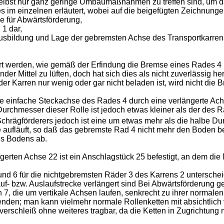
selbst nur ganz geringe Umbaumaßnahmen zu treffen sind, um
s im einzelnen erläutert, wobei auf die beigefügten Zeichnu
e für Abwärtsförderung,
 1 dar,
 Ausbildung und Lage der gebremsten Achse des Transportkarrens
ert werden, wie gemäß der Erfindung die Bremse eines Rades 4
 Mittel zu lüften, doch hat sich dies als nicht zuverlässig herau
r Karren nur wenig oder gar nicht beladen ist, wird nicht die 
e einfache Steckachse des Rades 4 durch eine verlängerte Achs
 Durchmesser dieser Rolle ist jedoch etwas kleiner als der des R
chrägförderers jedoch ist eine um etwas mehr als die halbe D
 aufläuft, so daß das gebremste Rad 4 nicht mehr den Boden be
es Bodens ab.
gerten Achse 22 ist ein Anschlagstück 25 befestigt, an dem di
d 6 für die nichtgebremsten Räder 3 des Karrens 2 unterschei
f- bzw. Auslaufstrecke verlängert sind Bei Abwärtsförderung ge
n 7, die um vertikale Achsen laufen, senkrecht zu ihrer normale
enden; man kann vielmehr normale Rollenketten mit absichtlic
rschleiß ohne weiteres tragbar, da die Ketten in Zugrichtung 