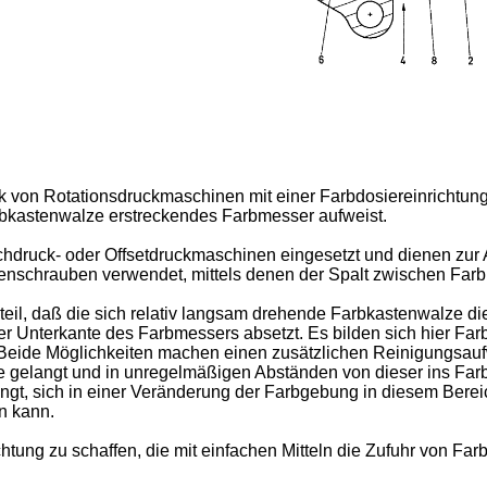
rk von Rotationsdruckmaschinen mit einer Farbdosiereinrichtun
arbkastenwalze erstreckendes Farbmesser aufweist.
hdruck- oder Offsetdruckmaschinen eingesetzt und dienen zur 
nschrauben verwendet, mittels denen der Spalt zwischen Far
il, daß die sich relativ langsam drehende Farbkastenwalze die
der Unterkante des Farbmessers absetzt. Es bilden sich hier Far
Beide Möglichkeiten machen einen zusätzlichen Reinigungsaufwan
langt und in unregelmäßigen Abständen von dieser ins Farbwer
gt, sich in einer Veränderung der Farbgebung in diesem Bereic
n kann.
chtung zu schaffen, die mit einfachen Mitteln die Zufuhr von Fa