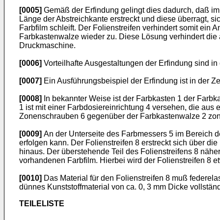
[0005]
Gemäß der Erfindung gelingt dies dadurch, daß im Be
Länge der Abstreichkante erstreckt und diese überragt, 
Farbfilm schleift. Der Folienstreifen verhindert somit e
Farbkastenwalze wieder zu. Diese Lösung verhindert die 
Druckmaschine.
[0006]
Vorteilhafte Ausgestaltungen der Erfindung sind 
[0007]
Ein Ausführungsbeispiel der Erfindung ist in der Ze
[0008]
In bekannter Weise ist der Farbkasten 1 der Farbk
1 ist mit einer Farbdosiereinrichtung 4 versehen, die au
Zonenschrauben 6 gegenüber der Farbkastenwalze 2 zonal 
[0009]
An der Unterseite des Farbmessers 5 im Bereich der
erfolgen kann. Der Folienstreifen 8 erstreckt sich über 
hinaus. Der überstehende Teil des Folienstreifens 8 nähe
vorhandenen Farbfilm. Hierbei wird der Folienstreifen 8 
[0010]
Das Material für den Folienstreifen 8 muß federela
dünnes Kunststoffmaterial von ca. 0, 3 mm Dicke vollständ
TEILELISTE