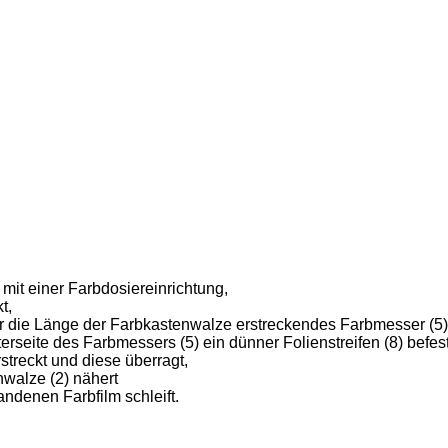
it einer Farbdosiereinrichtung,
t,
ber die Länge der Farbkastenwalze erstreckendes Farbmesser (5
rseite des Farbmessers (5) ein dünner Folienstreifen (8) befesti
rstreckt und diese überragt,
nwalze (2) nähert
andenen Farbfilm schleift.