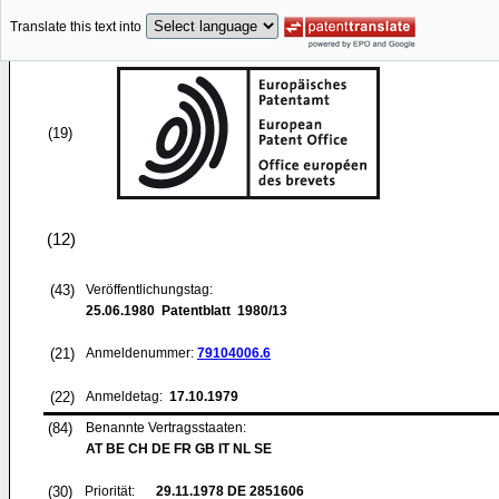
Translate this text into
(19)
(12)
(43)
Veröffentlichungstag:
25.06.1980
Patentblatt 1980/13
(21)
Anmeldenummer:
79104006.6
(22)
Anmeldetag:
17.10.1979
(84)
Benannte Vertragsstaaten:
AT BE CH DE FR GB IT NL SE
(30)
Priorität:
29.11.1978
DE 2851606