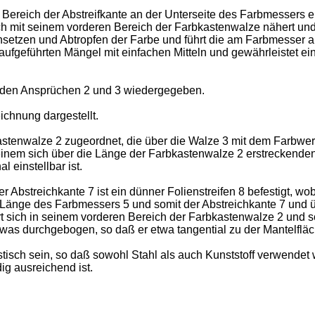
reich der Abstreifkante an der Unterseite des Farbmessers ein d
sich mit seinem vorderen Bereich der Farbkastenwalze nähert u
in Ansetzen und Abtropfen der Farbe und führt die am Farbmesse
aufgeführten Mängel mit einfachen Mitteln und gewährleistet e
in den Ansprüchen 2 und 3 wiedergegeben.
ichnung dargestellt.
astenwalze 2 zugeordnet, die über die Walze 3 mit dem Farbwe
s einem sich über die Länge der Farbkastenwalze 2 erstreckende
einstellbar ist.
 Abstreichkante 7 ist ein dünner Folienstreifen 8 befestigt, w
die Länge des Farbmessers 5 und somit der Abstreichkante 7 und
rt sich in seinem vorderen Bereich der Farbkastenwalze 2 und sc
etwas durchgebogen, so daß er etwa tangential zu der Mantelfläc
stisch sein, so daß sowohl Stahl als auch Kunststoff verwendet 
ig ausreichend ist.