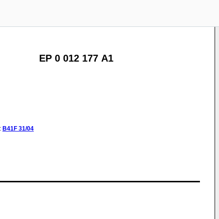
EP 0 012 177 A1
:
B41F
31/04