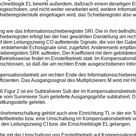
chreiblogik EL bewirkt außerdem, daßnach einem derartigen Eins
usgeschoben, und nicht weiter verarbeitet wird, weitere Informat
chieberegisterstufe eingetragen wird, das Schieberegister als
ng wie das Informationsschieberegister SRI. Die in ihm befind
hieberegister erfolgt bei der hier gewählten Darstellung am re
auf dem Leitungszweig CO auftretende Signale, die von der Gab
entstehende Echosignale sind, zugeführt. Andererseits empfäng
eberegisters SRK auftreten. Der Koeffizient mit dem gebildeten
etriebsweise findet im Einstellbetrieb statt. Im Kompensations
eschlossen, so daß die am rechten Ende ausgeschobenen Infor
Kompensationsbetrieb am rechten Ende des Informationsschiebere
zienten. Das Ausgangssignal des Multiplizierers M wird mit H
Figur 2 ist ein Subtrahierer Sub der im Kompensationsbetrie
 vom Summierer Sum gelieferte Ausgangsgröße subtrahiert. D
tlungsstelle geleitet.
hmerschaltung gehört auch eine Einrichtung TI, in der ein Te
tellbetriebs bzw. eine Umschaltung im Kompensationsbetrieb v
en Leitungszweig CI bzw. die Einschreiblogik EL gelangen.
die mit der Umschaltung von Einstellbetrieb auf Kompensation