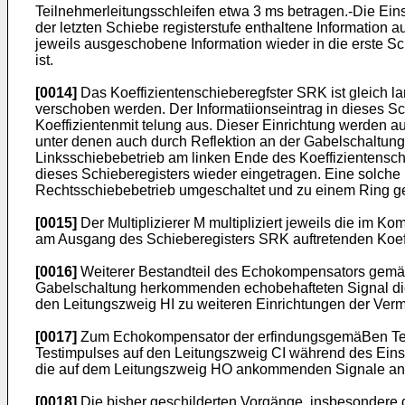
Teilnehmerleitungsschleifen etwa 3 ms betragen.-Die Eins
der letzten Schiebe registerstufe enthaltene Information a
jeweils ausgeschobene Information wieder in die erste S
ist.
[0014]
Das Koeffizientenschieberegfster SRK ist gleich la
verschoben werden. Der Informatiionseintrag in dieses Sc
Koeffizientenmit telung aus. Dieser Einrichtung werden 
unter denen auch durch Reflektion an der Gabelschaltung 
Linksschiebebetrieb am linken Ende des Koeffizientenschi
dieses Schieberegisters wieder eingetragen. Eine solche B
Rechtsschiebebetrieb umgeschaltet und zu einem Ring g
[0015]
Der Multiplizierer M multipliziert jeweils die im 
am Ausgang des Schieberegisters SRK auftretenden Koeffi
[0016]
Weiterer Bestandteil des Echokompensators gemäß 
Gabelschaltung herkommenden echobehafteten Signal die
den Leitungszweig HI zu weiteren Einrichtungen der Vermit
[0017]
Zum Echokompensator der erfindungsgemäBen Teilne
Testimpulses auf den Leitungszweig CI während des Eins
die auf dem Leitungszweig HO ankommenden Signale an d
[0018]
Die bisher geschilderten Vorgänge, insbesondere 