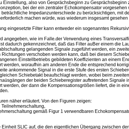
 Einstellung, also von Gesprächsbeginn zu Gesprächsbeginn zu 
 Konzeption, bei der ein zentraler Echokompensator vorgesehen
 beträchtliche Impedanzunterschiede zu berücksichtigen, mit der
erforderlich machen würde, was wiederum insgesamt gesehen zu
eingesetzte Filter kann entweder ein sogenanntes Rekursivfilte
d angegeben, wie im Falle.der Verwendung eines Transversalfil
t dadurch gekennzeichnet, daß das Filter auBer einem die Laufz
lschaltung gelangenden Signale zugeführt werden, ein zweites
en Richtungen verschoben werden kann, daß bei diesem Schieber
angenen Einstellbetriebs gebildeten Koeffizienten an einem E
 werden, woraufhin am anderen Ende die entsprechend korrigi
eite ankommende Signal in die erste Stufe des ersten Schiebe
gleichen Schiebetakt beaufschlagt werden, wobei beim zweite
naüsgängen der beiden Schieberegister auftretenden Signale in
werden, der dann die Kompensationsgrößen liefert, die in ei
den.
en näher erläutert. Von den Figuren zeigen:
n Teilnehmerschaltung,
eilnehmerschaltung gemäß Figur 1 verwendbaren Echokompensato
 Einheit SLIC auf, die den eigentlichen Übergang zwischen der