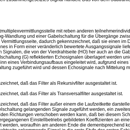
itmultiplexvermittlungsstelle mit reben anderen teilnehmerindi
og-Wandlung und einer Gabelschaltung für die Übergänge zwis
 Vermittlungsseite, dadurch gekennzeichnet, daß sie einen im Di
s in Form einer veränderlich bewertete Ausgangssignale liefer
n Signalen, die von der Vierdrahtseite (HO) her auch an die G
chaltung (G) reflektierten Echosignalen überlagert werden uni
inn eines Verbindungsaufbaus eingeleitet wird, aufgrund eines T
tung zugeführt wird und dessen Echosignale nach Mittelung mit
chnet, daß das Filter als Rekursivfilter ausgestaltet ist.
chnet, daß das Filter als Transversalfilter ausgestaltet ist.
ichnet, daß das Filter außer einem die Laufzeitkette darstelle
schaltung gelangenden Signale zugeführt werden, ein zweites 
beiden Richtungen verschoben werden kann, daß bei diesem Schi
ergegangenen Einstellbetriebs gebildeten Koeffizienten an e
 werden, woraufhin am anderen Ende die dementsprechend korr