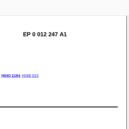
EP 0 012 247 A1
:
H04Q
11/04
,
H04B
3/23