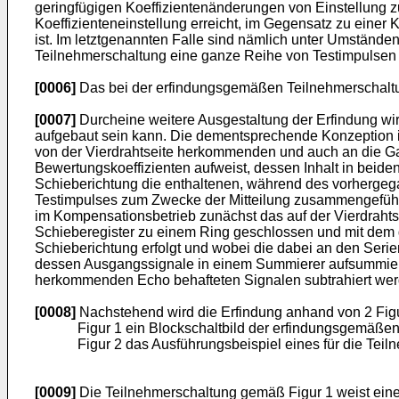
geringfügigen Koeffizientenänderungen von Einstellung zu
Koeffizienteneinstellung erreicht, im Gegensatz zu einer
ist. Im letztgenannten Falle sind nämlich unter Umständen
Teilnehmerschaltung eine ganze Reihe von Testimpulsen 
[0006]
Das bei der erfindungsgemäßen Teilnehmerschaltung 
[0007]
Durcheine weitere Ausgestaltung der Erfindung wir
aufgebaut sein kann. Die dementsprechende Konzeption is
von der Vierdrahtseite herkommenden und auch an die Gab
Bewertungskoeffizienten aufweist, dessen Inhalt in beid
Schieberichtung die enthaltenen, während des vorhergeg
Testimpulses zum Zwecke der Mitteilung zusammengeführt
im Kompensationsbetrieb zunächst das auf der Vierdrahts
Schieberegister zu einem Ring geschlossen und mit dem 
Schieberichtung erfolgt und wobei die dabei an den Serie
dessen Ausgangssignale in einem Summierer aufsummiert 
herkommenden Echo behafteten Signalen subtrahiert wer
[0008]
Nachstehend wird die Erfindung anhand von 2 Figur
Figur 1 ein Blockschaltbild der erfindungsgemäße
Figur 2 das Ausführungsbeispiel eines für die T
[0009]
Die Teilnehmerschaltung gemäß Figur 1 weist eine