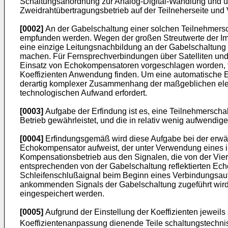
Schaltungsanordnung zur Analog-Digital-Wandlung und u
Zweidrahtübertragungsbetrieb auf der Teilneherseite und 
[0002]
An der Gabelschaltung einer solchen Teilnehmersch
empfunden werden. Wegen der großen Streutwerte der Imp
eine einzige Leitungsnachbildung an der Gabelschaltung 
machen. Für Fernsprechverbindungen über Satelliten und
Einsatz von Echokompensatoren vorgeschlagen worden, für d
Koeffizienten Anwendung finden. Um eine automatische Ein
derartig komplexer Zusammenhang der maßgeblichen elek
technologischen Aufwand erfordert.
[0003]
Aufgabe der Erfindung ist es, eine Teilnehmersch
Betrieb gewährleistet, und die in relativ wenig aufwendige
[0004]
Erfindungsgemäß wird diese Aufgabe bei der erwähn
Echokompensator aufweist, der unter Verwendung eines in 
Kompensationsbetrieb aus den Signalen, die von der Vier
entsprechenden von der Gabelschaltung reflektierten Echo
Schleifenschlußaignal beim Beginn eines Verbindungsaufba
ankommenden Signals der Gabelschaltung zugeführt wird 
eingespeichert werden.
[0005]
Aufgrund der Einstellung der Koeffizienten jeweils
Koeffizientenanpassung dienende Teile schaltungstechnis