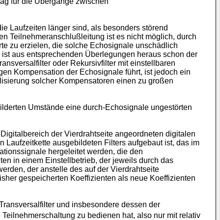
nag für die Übergänge zwischen
e Laufzeiten länger sind, als besonders störend
 Teilnehmeranschlußleitung ist es nicht möglich, durch
e zu erzielen, die solche Echosignale unschädlich
b ist aus entsprechenden Überlegungen heraus schon der
sversalfilter oder Rekursivfilter mit einstellbaren
gen Kompensation der Echosignale führt, ist jedoch ein
lisierung solcher Kompensatoren einen zu großen
hilderten Umstände eine durch-Echosignale ungestörten
gitalbereich der Vierdrahtseite angeordneten digitalen
aufzeitkette ausgebildeten Filters aufgebaut ist, das im
tionssignale hergeleitet werden, die den
n in einem Einstellbetrieb, der jeweils durch das
rden, der anstelle des auf der Vierdrahtseite
her gespeicherten Koeffizienten als neue Koeffizienten
 Transversalfilter und insbesondere dessen der
e Teilnehmerschaltung zu bedienen hat, also nur mit relativ