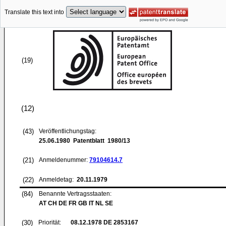
Translate this text into
(19)
(12)
(43)
Veröffentlichungstag:
25.06.1980
Patentblatt 1980/13
(21)
Anmeldenummer:
79104614.7
(22)
Anmeldetag:
20.11.1979
(84)
Benannte Vertragsstaaten:
AT CH DE FR GB IT NL SE
(30)
Priorität:
08.12.1978
DE 2853167