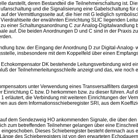
lle darstellt, deren Bestandteil die Teilnehmerschaltung ist. Di
ufanschaltung und die Signalisierung eine Gabelschaltung für
auf der Vermittlungsseite auf, die hier mit G lediglich symbolis
 Vierdrahtseite der erwähnten Einrichtung SLIC liegenden Leitu
s zu einer Schaltungsanordnung C zur Analog-Digitalwandlung
 auf. Die beiden Anordnungen D und C sind in der Praxis zu ei
erden.
dlung bzw. der Eingang der Anordnung D zur Digital-Analog- 
ungsstelle, insbesondere mit dem Koppelfeld über einen Empfan
 Echokompensator DK bestehende Leitungsverbindung wird ein
uß der Teilnehmerleitungsschleife anzeigt und das, wie noch 
ompensators unter Verwendung eines Transversalfilters dargestel
der Einrichtung C bzw. D herkommen bzw. zu dieser führen. Auf 
 erläutert, die Verbindung mit weiteren Einrichtungen der Vermit
en aus dem Informationsschieberegister SRI, aus dem Koeffizi
e auf dem Sendezweig HO ankommenden Signale, die über den 
ich zum betreffenden Teilnehmer gelangen über eine Einschreib
SRI eingeschoben. Dieses Schieberegister besteht demnach aus e
e Länge des Schieberegisters ist von den erwarteten Echodauern