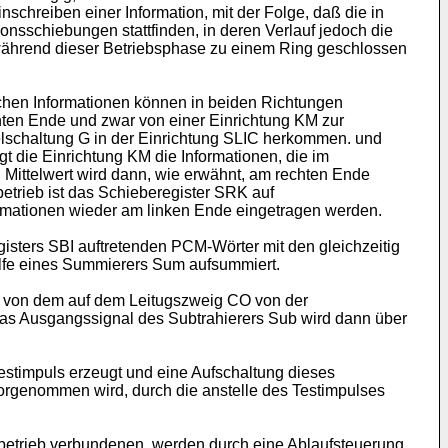
chreiben einer Information, mit der Folge, daß die in
ionsschiebungen stattfinden, in deren Verlauf jedoch die
o während dieser Betriebsphase zu einem Ring geschlossen
lichen Informationen können in beiden Richtungen
chten Ende und zwar von einer Einrichtung KM zur
elschaltung G in der Einrichtung SLIC herkommen. und
t die Einrichtung KM die Informationen, die im
 Mittelwert wird dann, wie erwähnt, am rechten Ende
betrieb ist das Schieberegister SRK auf
mationen wieder am linken Ende eingetragen werden.
gisters SBI auftretenden PCM-Wörter mit den gleichzeitig
ilfe eines Summierers Sum aufsummiert.
b von dem auf dem Leitugszweig CO von der
as Ausgangssignal des Subtrahierers Sub wird dann über
stimpuls erzeugt und eine Aufschaltung dieses
orgenommen wird, durch die anstelle des Testimpulses
sbetrieb verbundenen, werden durch eine Ablaufsteuerung