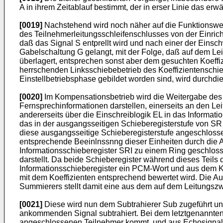
A in ihrem Zeitablauf bestimmt, der in erser Linie das er
[0019]
Nachstehend wird noch näher auf die Funktionsw
des Teilnehmerleitungsschleifenschlusses von der Einric
daß das Signal S entprellt wird und nach einer der Einsc
Gabelschaltung G gelangt, mit der Folge, daß auf dem L
überlagert, entsprechen sonst aber dem gesuchten Koeffizi
herrschenden Linksschiebebetrieb des Koeffizientenschi
Einstellbetriebsphase gebildet worden sind, wird durchdi
[0020]
Im Kompensationsbetrieb wird die Weitergabe des
Fernsprechinformationen darstellen, einerseits an den L
andererseits über die Einschreiblogik EL in das Informat
das in der ausgangsseitigen Schieberegisterstufe von S
diese ausgangsseitige Schieberegisterstufe angeschlosse
entsprechende Beeinlnssnng dieser Einheiten durch die A
Informationsschieberegister SRI zu einem Ring geschloss
darstellt. Da beide Schieberegister während dieses Teil
Informationsschieberegister ein PCM-Wort und aus dem Koe
mit dem Koeffizienten entsprechend bewertet wird. Die 
Summierers stellt damit eine aus dem auf dem Leitun
[0021]
Diese wird nun dem Subtrahierer Sub zugeführt u
ankommenden Signal subtrahiert. Bei dem letztgenannten
angeschlossenen Teilnehmer kommt, und aus Echosignale