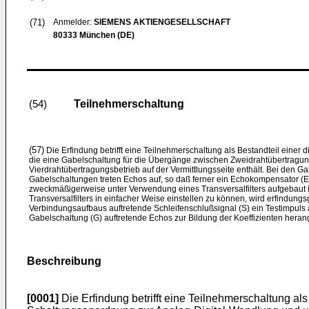
(71)
Anmelder:
SIEMENS AKTIENGESELLSCHAFT
80333 München (DE)
Teilnehmerschaltung
(54)
(57)
Die Erfindung betrifft eine Teilnehmerschaltung als Bestandteil einer di
die eine Gabelschaltung für die Übergänge zwischen Zweidrahtübertragun
Vierdrahtübertragungsbetrieb auf der Vermittlungsseite enthält. Bei den G
Gabelschaltungen treten Echos auf, so daß ferner ein Echokompensator (
zweckmäßigerweise unter Verwendung eines Transversalfilters aufgebaut is
Transversalfilters in einfacher Weise einstellen zu können, wird erfindu
Verbindungsaufbaus auftretende Schleifenschlußsignal (S) ein Testimpuls 
Gabelschaltung (G) auftretende Echos zur Bildung der Koeffizienten her
Beschreibung
[0001]
Die Erfindung betrifft eine Teilnehmerschaltung als