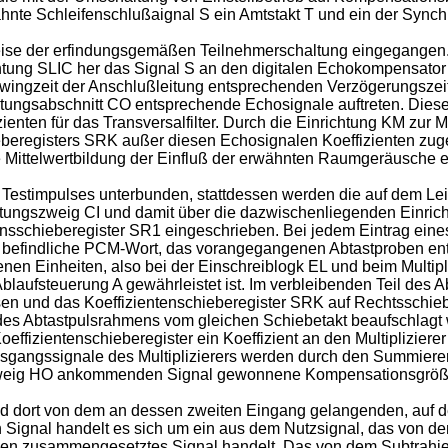
wähnte Schleifenschlußaignal S ein Amtstakt T und ein der Sync
eise der erfindungsgemäßen Teilnehmerschaltung eingegangen
htung SLIC her das Signal S an den digitalen Echokompensator 
hwingzeit der Anschlußleitung entsprechenden Verzögerungszeit
eitungsabschnitt CO entsprechende Echosignale auftreten. Di
enten für das Transversalfilter. Durch die Einrichtung KM zur M
eberegisters SRK außer diesen Echosignalen Koeffizienten zu
e Mittelwertbildung der Einfluß der erwähnten Raumgeräusche el
 Testimpulses unterbunden, stattdessen werden die auf dem 
eitungszweig CI und damit über die dazwischenliegenden Einri
ionsschieberegister SR1 eingeschrieben. Bei jedem Eintrag ein
R befindliche PCM-Wort, das vorangegangenen Abtastproben ent
nen Einheiten, also bei der Einschreiblogk EL und beim Multi
blaufsteuerung A gewährleistet ist. Im verbleibenden Teil des
en und das Koeffizientenschieberegister SRK auf Rechtsschieb
s des Abtastpulsrahmens vom gleichen Schiebetakt beaufschlagt
ffizientenschieberegister ein Koeffizient an den Multipliziere
Ausgangssignale des Multiplizierers werden durch den Summier
gszweig HO ankommenden Signal gewonnene Kompensationsgröß
nd dort von dem an dessen zweiten Eingang gelangenden, auf 
 Signal handelt es sich um ein aus dem Nutzsignal, das von de
n zusammengesetztes Signal handelt. Das von dem Subtrahier