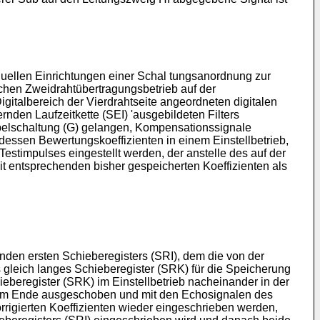
viduellen Einrichtungen einer Schal tungsanordnung zur
chen Zweidrahtübertragungsbetrieb auf der
gitalbereich der Vierdrahtseite angeordneten digitalen
nden Laufzeitkette (SEI) 'ausgebildeten Filters
abelschaltung (G) gelangen, Kompensationssignale
dessen Bewertungskoeffizienten in einem Einstellbetrieb,
estimpulses eingestellt werden, der anstelle des auf der
 entsprechenden bisher gespeicherten Koeffizienten als
nden ersten Schieberegisters (SRI), dem die von der
gleich langes Schieberegister (SRK) für die Speicherung
eberegister (SRK) im Einstellbetrieb nacheinander in der
inem Ende ausgeschoben und mit den Echosignalen des
igierten Koeffizienten wieder eingeschrieben werden,