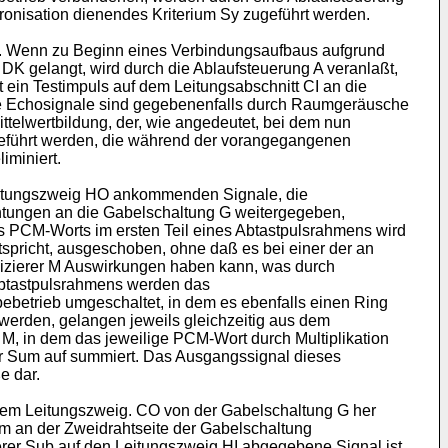
hronisation dienendes Kriterium Sy zugeführt werden.
. Wenn zu Beginn eines Verbindungsaufbaus aufgrund
DK gelangt, wird durch die Ablaufsteuerung A veranlaßt,
 ein Testimpuls auf dem Leitungsabschnitt CI an die
ese Echosignale sind gegebenenfalls durch Raumgeräusche
ittelwertbildung, der, wie angedeutet, bei dem nun
geführt werden, die während der vorangegangenen
iminiert.
Leitungszweig HO ankommenden Signale, die
chtungen an die Gabelschaltung G weitergegeben,
es PCM-Worts im ersten Teil eines Abtastpulsrahmens wird
spricht, ausgeschoben, ohne daß es bei einer der an
plizierer M Auswirkungen haben kann, was durch
 Abtastpulsrahmens werden das
ebetrieb umgeschaltet, in dem es ebenfalls einen Ring
 werden, gelangen jeweils gleichzeitig aus dem
r M, in dem das jeweilige PCM-Wort durch Multiplikation
er Sum auf summiert. Das Ausgangssignal dieses
e dar.
dem Leitungszweig. CO von der Gabelschaltung G her
m an der Zweidrahtseite der Gabelschaltung
er Sub auf den Leitungszweig HI abgegebene Signal ist