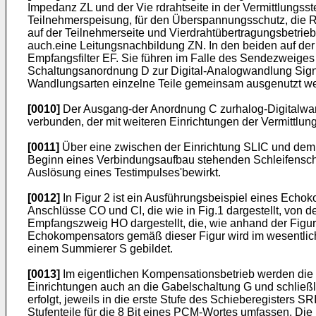
Impedanz ZL und der Vie rdrahtseite in der Vermittlungsste
Teilnehmerspeisung, für den Überspannungsschutz, die R
auf der Teilnehmerseite und Vierdrahtübertragungsbetrieb 
auch.eine Leitungsnachbildung ZN. In den beiden auf der
Empfangsfilter EF. Sie führen im Falle des Sendezweige
Schaltungsanordnung D zur Digital-Analogwandlung Signale
Wandlungsarten einzelne Teile gemeinsam ausgenutzt w
[0010]
Der Ausgang-der Anordnung C zurhalog-Digitalwan
verbunden, der mit weiteren Einrichtungen der Vermittl
[0011]
Über eine zwischen der Einrichtung SLIC und dem
Beginn eines Verbindungsaufbau stehenden Schleifenschl
Auslösung eines Testimpulses'bewirkt.
[0012]
In Figur 2 ist ein Ausführungsbeispiel eines Echok
Anschlüsse CO und CI, die wie in Fig.1 dargestellt, von 
Empfangszweig HO dargestellt, die, wie anhand der Figur 1
Echokompensators gemäß dieser Figur wird im wesentlich
einem Summierer S gebildet.
[0013]
Im eigentlichen Kompensationsbetrieb werden di
Einrichtungen auch an die Gabelschaltung G und schließl
erfolgt, jeweils in die erste Stufe des Schieberegisters 
Stufenteile für die 8 Bit eines PCM-Wortes umfassen. Di