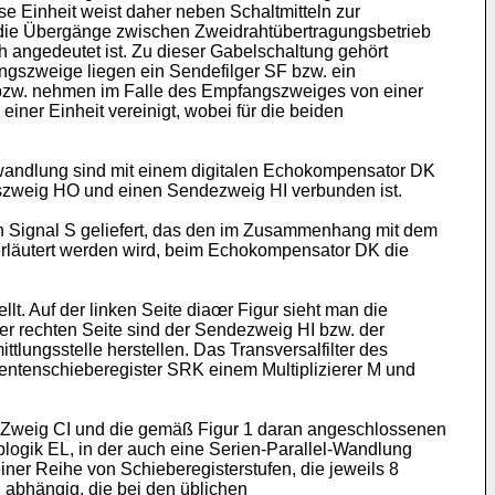
ese Einheit weist daher neben Schaltmitteln zur
 die Übergänge zwischen Zweidrahtübertragungsbetrieb
ch angedeutet ist. Zu dieser Gabelschaltung gehört
ngszweige liegen ein Sendefilger SF bzw. ein
 bzw. nehmen im Falle des Empfangszweiges von einer
ner Einheit vereinigt, wobei für die beiden
wandlung sind mit einem digitalen Echokompensator DK
gszweig HO und einen Sendezweig HI verbunden ist.
 Signal S geliefert, das den im Zusammenhang mit dem
erläutert werden wird, beim Echokompensator DK die
lt. Auf der linken Seite diaœr Figur sieht man die
der rechten Seite sind der Sendezweig HI bzw. der
tlungsstelle herstellen. Das Transversalfilter des
entenschieberegister SRK einem Multiplizierer M und
Zweig CI und die gemäß Figur 1 daran angeschlossenen
logik EL, in der auch eine Serien-Parallel-Wandlung
iner Reihe von Schieberegisterstufen, die jeweils 8
 abhängig, die bei den üblichen