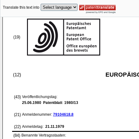
Translate this text into
(19)
EUROPÄIS
(12)
(43)
Veröffentlichungstag:
25.06.1980
Patentblatt 1980/13
(21)
Anmeldenummer:
79104618.8
(22)
Anmeldetag:
21.11.1979
(84)
Benannte Vertragsstaaten: