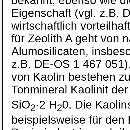
bekannt, ebenso wie d
Eigenschaft (vgl. z.B. 
wirtschaftlich vorteilha
für Zeolith A geht von
Alumosilicaten, insbes
z.B. DE-OS 1 467 051)
von Kaolin bestehen z
Tonmineral Kaolinit de
SiO
·2 H
0. Die Kaoli
2
2
beispielsweise für den 