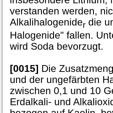
verstanden werden, ni
Alkalihalogenide
die un
r
Halogenide" fallen. Un
wird Soda bevorzugt.
[0015]
Die Zusatzmenge 
und der ungefärbten H
zwischen 0,1 und 10 G
Erdalkali- und Alkaliox
bezogen auf Kaolin, be