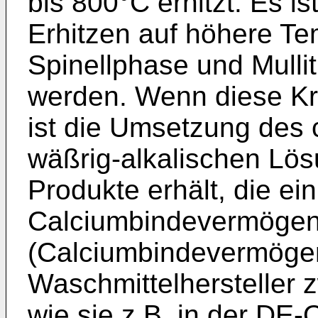
bis 800°C erhitzt. Es i
Erhitzen auf höhere Te
Spinellphase und Mullit
werden. Wenn diese Kri
ist die Umsetzung des c
wäßrig-alkalischen Lös
Produkte erhält, die e
Calciumbindevermögen
(Calciumbindevermögen
Waschmittelhersteller 
wie sie z.B. in der DE