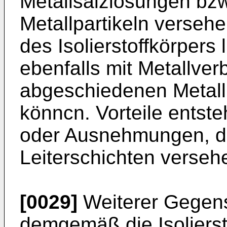
Metallsalzlösungen bz
Metallpartikeln versehe
des Isolierstoffkörpers
ebenfalls mit Metallve
abgeschiedenen Metallp
könncn. Vorteile entst
oder Ausnehmungen, die
Leiterschichten verseh
[0029]
Weiterer Gegens
demgemäß die Isolierst