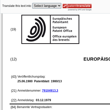
Translate this text into
(19)
EUROPÄIS
(12)
(43)
Veröffentlichungstag:
25.06.1980
Patentblatt 1980/13
(21)
Anmeldenummer:
79104913.3
(22)
Anmeldetag:
03.12.1979
(84)
Benannte Vertragsstaaten: