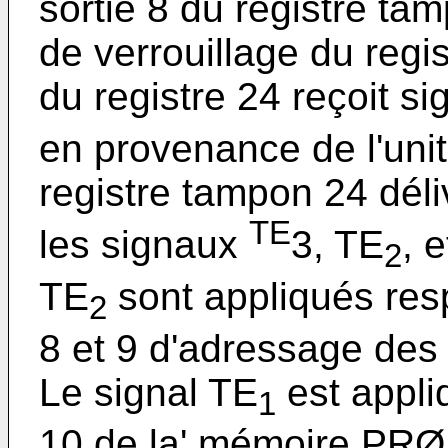
sortie 8 du registre tam
de verrouillage du regi
du registre 24 reçoit s
en provenance de l'uni
registre tampon 24 déliv
TE
les signaux
3, TE
, 
2
TE
sont appliqués res
2
8 et 9 d'adressage de
Le signal TE
est appli
1
10 de la' mémoire PRØM