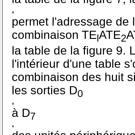
permet l'adressage de la
combinaison TE
ATE
A
l
2
la table de la figure 9.
l'intérieur d'une table s
combinaison des huit si
les sorties D
0
à D
7