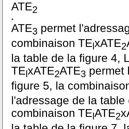
ATE
2
ATE
permet l'adressage
3
combinaison TE
xATE
l
2
la table de la figure 4
TE
xATE
ATE
permet l
l
2
3
figure 5, la combinaiso
l'adressage de la table 
combinaison TE
ATE
x
l
2
la table de la figure 7,