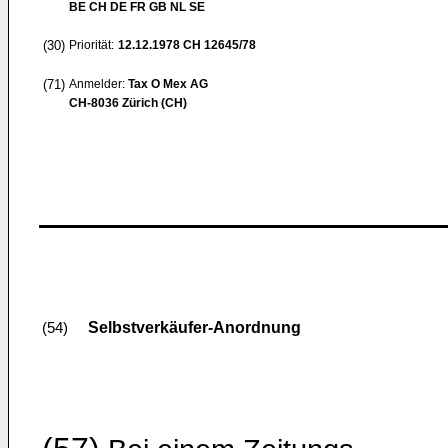
BE CH DE FR GB NL SE
(30)
Priorität:
12.12.1978
CH 12645/78
(71)
Anmelder:
Tax O Mex AG
CH-8036 Zürich (CH)
Selbstverkäufer-Anordnung
(54)