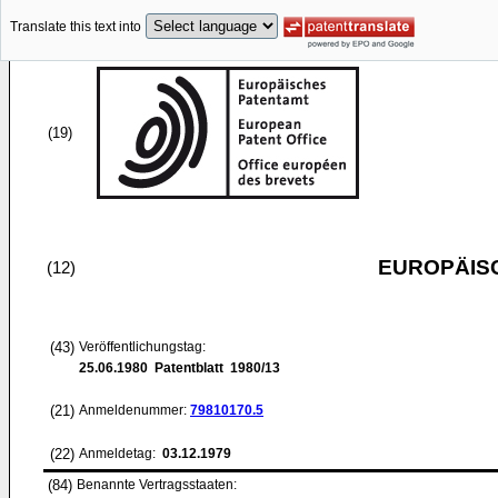
Translate this text into
(19)
EUROPÄIS
(12)
(43)
Veröffentlichungstag:
25.06.1980
Patentblatt 1980/13
(21)
Anmeldenummer:
79810170.5
(22)
Anmeldetag:
03.12.1979
(84)
Benannte Vertragsstaaten: