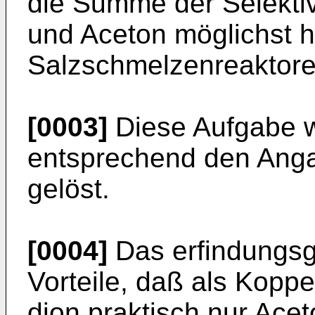
die Summe der Selektiv
und Aceton möglichst h
Salzschmelzenreaktore
[0003]
Diese Aufgabe 
entsprechend den Ang
gelöst.
[0004]
Das erfindungsg
Vorteile, daß als Kopp
dion praktisch nur Ace