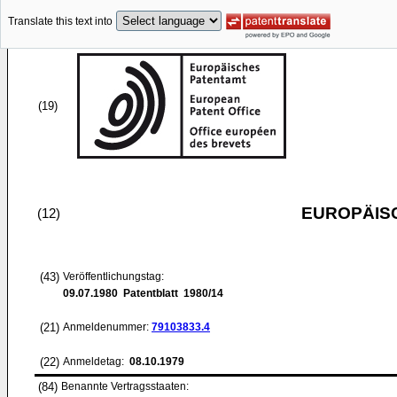
Translate this text into
(19)
EUROPÄIS
(12)
(43)
Veröffentlichungstag:
09.07.1980
Patentblatt 1980/14
(21)
Anmeldenummer:
79103833.4
(22)
Anmeldetag:
08.10.1979
(84)
Benannte Vertragsstaaten: