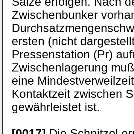
Salze erfolgen. Nach d
Zwischenbunker vorha
Durchsatzmengenschw
ersten (nicht dargestel
Pressenstation (Pr) au
Zwischenlagerung muß 
eine Mindestverweilzei
Kontaktzeit zwischen S
gewährleistet ist.
[0017]
Die Schnitzel er