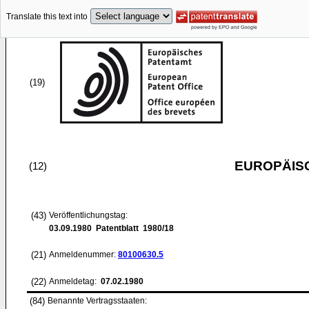
Translate this text into
(19)
EUROPÄIS
(12)
(43)
Veröffentlichungstag:
03.09.1980
Patentblatt 1980/18
(21)
Anmeldenummer:
80100630.5
(22)
Anmeldetag:
07.02.1980
(84)
Benannte Vertragsstaaten: