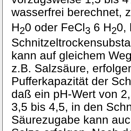
wasserfrei berechnet, 
H
0 oder FeCl
6 H
0,
2
3
2
Schnitzeltrockensubsta
kann auf gleichem Weg
z.B. Salzsäure, erfolge
Pufferkapazität der S
daß ein pH-Wert von 2,
3,5 bis 4,5, in den Schn
Säurezugabe kann auch