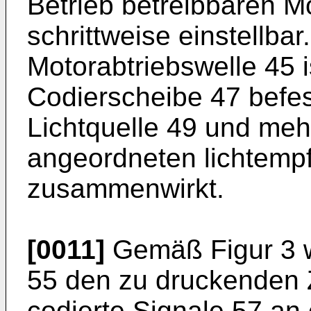
Betrieb betreibbaren Mo
schrittweise einstellb
Motorabtriebswelle 45 i
Codierscheibe 47 befest
Lichtquelle 49 und me
angeordneten lichtemp
zusammenwirkt.
[0011]
Gemäß Figur 3 w
55 den zu druckenden 
codierte Signale 57 an