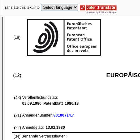
Translate this text into
(19)
EUROPÄIS
(12)
(43)
Veröffentlichungstag:
03.09.1980
Patentblatt 1980/18
(21)
Anmeldenummer:
80100714.7
(22)
Anmeldetag:
13.02.1980
(84)
Benannte Vertragsstaaten: