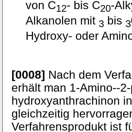
von C
- bis C
-Al
12
20
Alkanolen mit
bis
3
3
Hydroxy- oder Amin
[0008]
Nach dem Verfa
erhält man 1-Amino--2
hydroxyanthrachinon i
gleichzeitig hervorrage
Verfahrensprodukt ist f