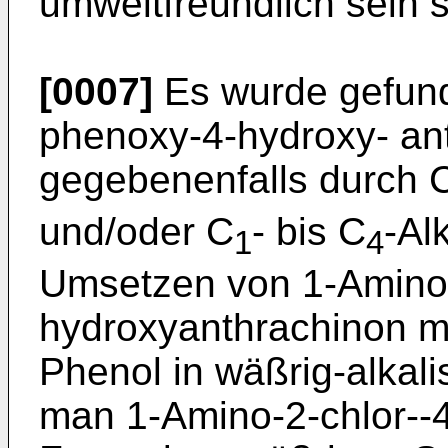
umweltfreundlich sein s
[0007]
Es wurde gefun
phenoxy-4-hydroxy- an
gegebenenfalls durch C
und/oder C
- bis C
-Al
1
4
Umsetzen von 1-Amino
hydroxyanthrachinon m
Phenol in wäßrig-alkal
man 1-Amino-2-chlor--