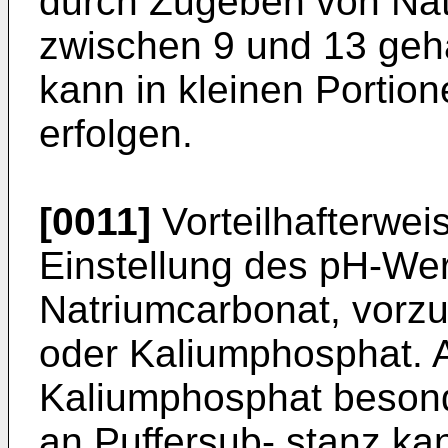
durch Zugeben von Nat
zwischen 9 und 13 geh
kann in kleinen Portion
erfolgen.
[0011]
Vorteilhafterwe
Einstellung des pH-Wer
Natriumcarbonat, vorz
oder Kaliumphosphat. Al
Kaliumphosphat besond
an Puffersub- stanz k