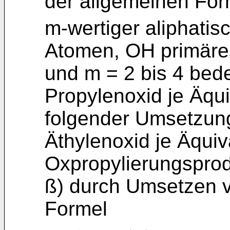
der allgemeinen Fo
m-wertiger aliphatisc
Atomen, OH primäre
und m = 2 bis 4 bede
Propylenoxid je Äqu
folgender Umsetzung
Äthylenoxid je Äquiv
Oxpropylierungsprod
ß) durch Umsetzen 
Formel