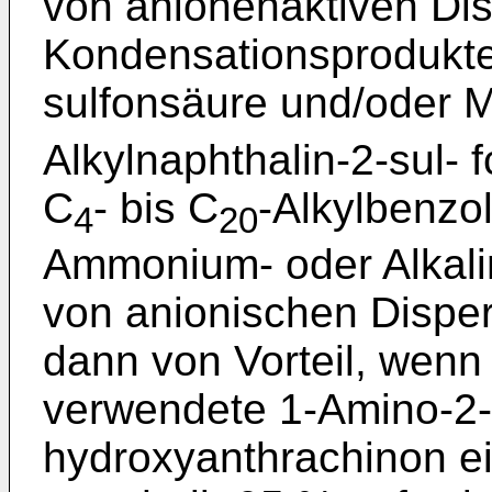
von anionenaktiven Dis
Kondensationsprodukte
sulfonsäure und/oder 
Alkylnaphthalin-2-sul-
C
- bis C
-Alkylbenzo
4
20
Ammonium- oder Alkali
von anionischen Disperg
dann von Vorteil, wenn
verwendete 1-Amino-2-
hydroxyanthrachinon e