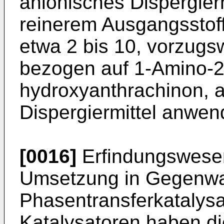
anionisches Dispergier
reinerem Ausgangsstoff
etwa 2 bis 10, vorzugs
bezogen auf 1-Amino-2-
hydroxyanthrachinon, 
Dispergiermittel anwen
[0016]
Erfindungswesent
Umsetzung in Gegenwa
Phasentransferkatalysa
Katalysatoren haben di