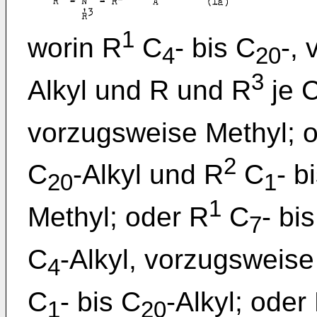
1
worin R
C
- bis C
-,
4
20
3
Alkyl und R und R
je 
vorzugsweise Methyl; 
2
C
-Alkyl und R
C
- b
20
1
1
Methyl; oder R
C
- bi
7
C
-Alkyl, vorzugsweis
4
C
- bis C
-Alkyl; oder
1
20