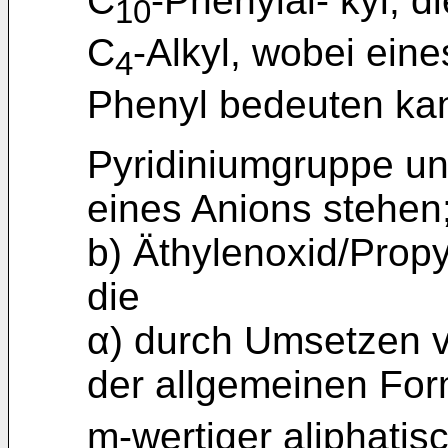
C
-Phenylal- kyl, d
10
C
-Alkyl, wobei eine
4
Phenyl bedeuten ka
Pyridiniumgruppe u
eines Anions stehen
b) Äthylenoxid/Prop
die
α) durch Umsetzen 
der allgemeinen Fo
m-wertiger aliphatisc