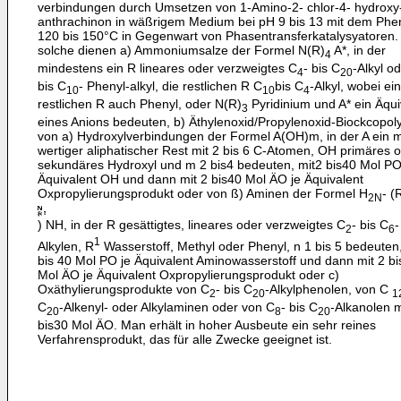
verbindungen durch Umsetzen von 1-Amino-2- chlor-4- hydroxy
anthrachinon in wäßrigem Medium bei pH 9 bis 13 mit dem Phen
120 bis 150°C in Gegenwart von Phasentransferkatalysyatoren. 
solche dienen a) Ammoniumsalze der Formel N(R)
A*, in der
4
mindestens ein R lineares oder verzweigtes C
- bis C
-Alkyl o
4
20
bis C
- Phenyl-alkyl, die restlichen R C
bis C
-Alkyl, wobei ei
10
10
4
restlichen R auch Phenyl, oder N(R)
Pyridinium und A* ein Äqui
3
eines Anions bedeuten, b) Äthylenoxid/Propylenoxid-Biockcopo
von a) Hydroxylverbindungen der Formel A(OH)m, in der A ein 
wertiger aliphatischer Rest mit 2 bis 6 C-Atomen, OH primäres 
sekundäres Hydroxyl und m 2 bis4 bedeuten, mit2 bis40 Mol PO
Äquivalent OH und dann mit 2 bis40 Mol ÄO je Äquivalent
Oxpropylierungsprodukt oder von ß) Aminen der Formel H
- (
2N
) NH, in der R gesättigtes, lineares oder verzweigtes C
- bis C
-
2
6
1
Alkylen, R
Wasserstoff, Methyl oder Phenyl, n 1 bis 5 bedeuten,
bis 40 Mol PO je Äquivalent Aminowasserstoff und dann mit 2 bi
Mol ÄO je Äquivalent Oxpropylierungsprodukt oder c)
Oxäthylierungsprodukte von C
- bis C
-Alkylphenolen, von C
2
20
1
C
-Alkenyl- oder Alkylaminen oder von C
- bis C
-Alkanolen m
20
8
20
bis30 Mol ÄO. Man erhält in hoher Ausbeute ein sehr reines
Verfahrensprodukt, das für alle Zwecke geeignet ist.