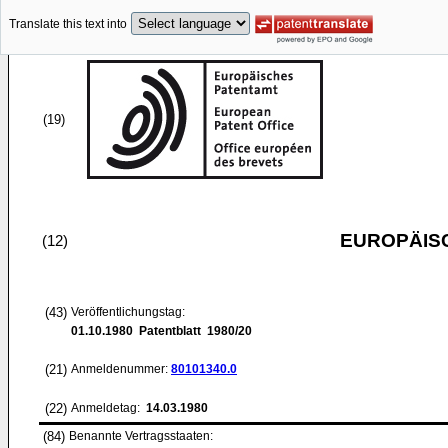
Translate this text into
(19)
EUROPÄIS
(12)
(43)
Veröffentlichungstag:
01.10.1980
Patentblatt 1980/20
(21)
Anmeldenummer:
80101340.0
(22)
Anmeldetag:
14.03.1980
(84)
Benannte Vertragsstaaten: