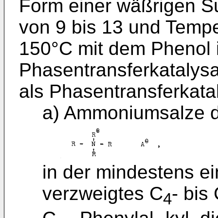
Form einer wäßrigen S
von 9 bis 13 und Temp
150°C mit dem Phenol 
Phasentransferkatalys
als Phasentransferkata
a) Ammoniumsalze d
in der mindestens ei
verzweigtes C
- bis
4