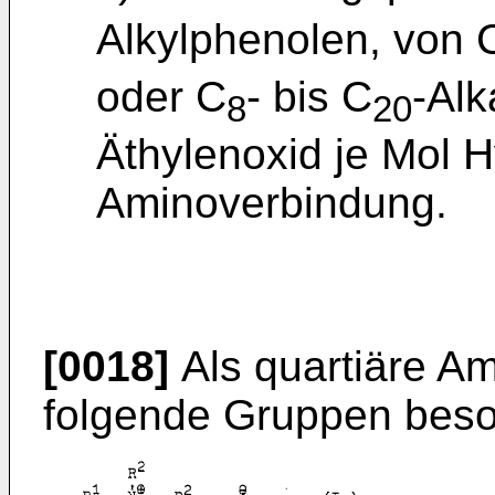
Alkylphenolen, von 
oder C
- bis C
-Alk
8
20
Äthylenoxid je Mol 
Aminoverbindung.
[0018]
Als quartiäre Am
folgende Gruppen beso