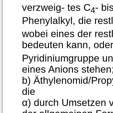
verzweig- tes C
- bi
4
Phenylalkyl, die rest
wobei eines der res
bedeuten kann, ode
Pyridiniumgruppe un
eines Anions stehen
b) Äthylenomid/Prop
die
α) durch Umsetzen 