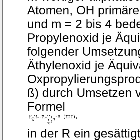
Atomen, OH primäre
und m = 2 bis 4 bede
Propylenoxid je Äqu
folgender Umsetzung
Äthylenoxid je Äquiv
Oxpropylierungsprod
ß) durch Umsetzen 
Formel
in der R ein gesättig