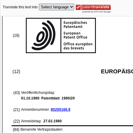
Translate this text into
(19)
EUROPÄIS
(12)
(43)
Veröffentlichungstag:
01.10.1980
Patentblatt 1980/20
(21)
Anmeldenummer:
80200166.9
(22)
Anmeldetag:
27.02.1980
(84)
Benannte Vertragsstaaten: