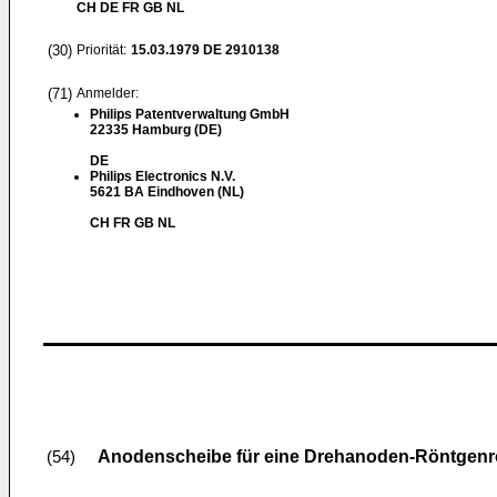
CH DE FR GB NL
(30)
Priorität:
15.03.1979
DE 2910138
(71)
Anmelder:
Philips Patentverwaltung GmbH
22335 Hamburg (DE)
DE
Philips Electronics N.V.
5621 BA Eindhoven (NL)
CH FR GB NL
Anodenscheibe für eine Drehanoden-Röntgenr
(54)