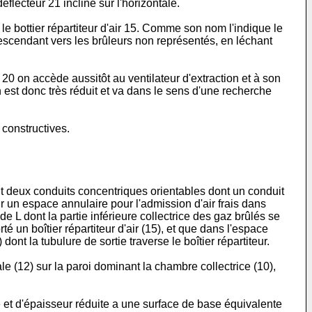
déflecteur 21 incliné sur l'horizontale.
 le bottier répartiteur d'air 15. Comme son nom l'indique le
t descendant vers les brûleurs non représentés, en léchant
0 on accède aussitôt au ventilateur d'extraction et à son
 est donc très réduit et va dans le sens d'une recherche
 constructives.
nt deux conduits concentriques orientables dont un conduit
ur un espace annulaire pour l'admission d'air frais dans
de L dont la partie inférieure collectrice des gaz brûlés se
 un boîtier répartiteur d'air (15), et que dans l'espace
dont la tubulure de sortie traverse le boîtier répartiteur.
cale (12) sur la paroi dominant la chambre collectrice (10),
ique et d'épaisseur réduite a une surface de base équivalente