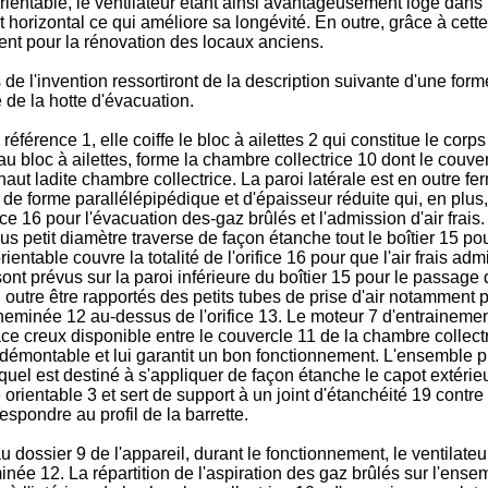
orientable, le ventilateur étant ainsi avantageusement logé dans
ant horizontal ce qui améliore sa longévité. En outre, grâce à cett
ent pour la rénovation des locaux anciens.
 de l'invention ressortiront de la description suivante d'une fo
de la hotte d'évacuation.
érence 1, elle coiffe le bloc à ailettes 2 qui constitue le corps
 au bloc à ailettes, forme la chambre collectrice 10 dont le couver
ut ladite chambre collectrice. La paroi latérale est en outre fe
 15 de forme parallélépipédique et d'épaisseur réduite qui, en plu
ice 16 pour l'évacuation des-gaz brûlés et l'admission d'air frais
plus petit diamètre traverse de façon étanche tout le boîtier 15 p
ientable couvre la totalité de l'orifice 16 pour que l'air frais a
 sont prévus sur la paroi inférieure du boîtier 15 pour le passage
outre être rapportés des petits tubes de prise d'air notamment po
la cheminée 12 au-dessus de l'orifice 13. Le moteur 7 d'entraineme
ace creux disponible entre le couvercle 11 de la chambre collectric
 démontable et lui garantit un bon fonctionnement. L'ensemble pr
lequel est destiné à s'appliquer de façon étanche le capot extérieu
 orientable 3 et sert de support à un joint d'étanchéité 19 contr
pondre au profil de la barrette.
ossier 9 de l'appareil, durant le fonctionnement, le ventilateur 5
eminée 12. La répartition de l'aspiration des gaz brûlés sur l'ense