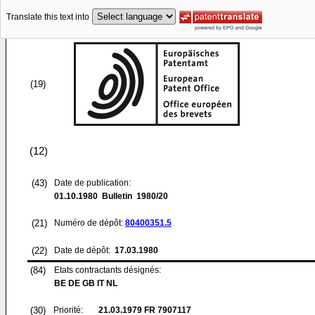
Translate this text into
(19)
(12)
(43)
Date de publication:
01.10.1980
Bulletin 1980/20
(21)
Numéro de dépôt:
80400351.5
(22)
Date de dépôt:
17.03.1980
(84)
Etats contractants désignés:
BE DE GB IT NL
(30)
Priorité:
21.03.1979
FR 7907117