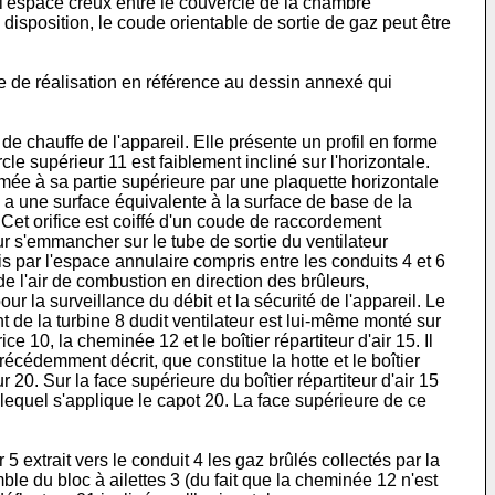
 l'espace creux entre le couvercle de la chambre
e disposition, le coude orientable de sortie de gaz peut être
rme de réalisation en référence au dessin annexé qui
 de chauffe de l'appareil. Elle présente un profil en forme
cle supérieur 11 est faiblement incliné sur l'horizontale.
rmée à sa partie supérieure par une plaquette horizontale
s, a une surface équivalente à la surface de base de la
. Cet orifice est coiffé d'un coude de raccordement
our s'emmancher sur le tube de sortie du ventilateur
dmis par l'espace annulaire compris entre les conduits 4 et 6
 de l'air de combustion en direction des brûleurs,
ur la surveillance du débit et la sécurité de l'appareil. Le
nt de la turbine 8 dudit ventilateur est lui-même monté sur
e 10, la cheminée 12 et le boîtier répartiteur d'air 15. Il
écédemment décrit, que constitue la hotte et le boîtier
r 20. Sur la face supérieure du boîtier répartiteur d'air 15
e lequel s'applique le capot 20. La face supérieure de ce
 extrait vers le conduit 4 les gaz brûlés collectés par la
mble du bloc à ailettes 3 (du fait que la cheminée 12 n'est