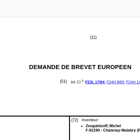
(11)
DEMANDE DE BREVET EUROPEEN
(51)
3
Int. Cl.
:
F23L
17/04
,
F24H
9/00
,
F24H
1
(72)
Inventeur:
Zveguintzoff, Michel
F-92290 - Chatenay-Malabry (