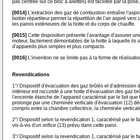
pas centrée sur ce bloc à ailettes) est facilitée par la pose
[0014]
L'extraction des gaz de combustion entraîne l'aspirat
boitier répartiteur permet la répartition de l'air aspiré v
les parois extérieures de la hotte et du corps de chauffe.
[0015]
Cette disposition présente l'avantage d'assurer une
moteur, facilement démontables de la hotte à laquelle ils 
d'appareils plus simples et plus compacts.
[0016]
L'invention ne se limite pas à la forme de réalisati
Revendications
1°/ Dispositif d'évacuation des gaz brûlés et d'admission
intérieur est raccordé à une hotte d'évacuation des gaz brû
l'enceinte étanche de l'appareil caractérisé par le fait que
prolonge par une cheminée verticale d'évacuation (12) décen
compris entre la chambre collectrice, la cheminée verticale et
2°/ Dispositif selon la revendication 1, caractérisé par le f
vis-à-vis d'un orifice (13) prévu dans cette paroi.
3°/ Dispositif selon la revendication 1, caractérisé par le 