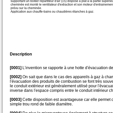
supportant un boîtier répartiteur d'air (15) disposé à plat à la partie supérie
cheminée est monté le ventilateur d'extraction et son moteur d'entrainement 
prévu sur la cheminée.
Application aux chauffe-bains ou chaudières étanches à gaz.
Description
[0001]
L'invention se rapporte à une hotte d'évacuation de
[0002]
On sait que dans le cas des appareils à gaz à chamb
l'évacuation des produits de combustion se font très souve
le conduit extérieur est généralement utilisé pour l'évacu
inverse dans l'espace compris entre le conduit intérieur cha
[0003]
Cette disposition est avantageuse car elle permet 
simple trou rond de faible diamètre.