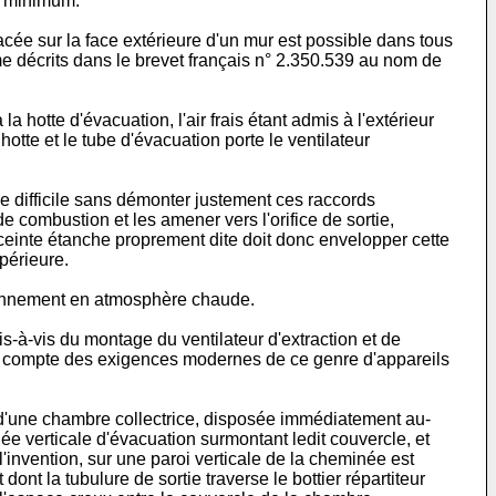
t minimum.
ée sur la face extérieure d'un mur est possible dans tous
 décrits dans le brevet français n° 2.350.539 au nom de
 hotte d'évacuation, l'air frais étant admis à l'extérieur
hotte et le tube d'évacuation porte le ventilateur
e difficile sans démonter justement ces raccords
de combustion et les amener vers l'orifice de sortie,
enceinte étanche proprement dite doit donc envelopper cette
upérieure.
ctionnement en atmosphère chaude.
-à-vis du montage du ventilateur d'extraction et de
tenir compte des exigences modernes de ce genre d'appareils
L, d'une chambre collectrice, disposée immédiatement au-
née verticale d'évacuation surmontant ledit couvercle, et
 l'invention, sur une paroi verticale de la cheminée est
dont la tubulure de sortie traverse le bottier répartiteur