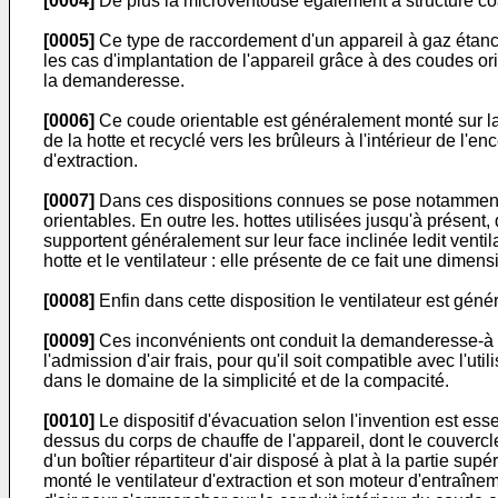
[0004]
De plus la microventouse également à structure co
[0005]
Ce type de raccordement d'un appareil à gaz étanc
les cas d'implantation de l'appareil grâce à des coudes 
la demanderesse.
[0006]
Ce coude orientable est généralement monté sur la sor
de la hotte et recyclé vers les brûleurs à l'intérieur de l'
d'extraction.
[0007]
Dans ces dispositions connues se pose notamment le
orientables. En outre les. hottes utilisées jusqu'à présent,
supportent généralement sur leur face inclinée ledit ventil
hotte et le ventilateur : elle présente de ce fait une dimen
[0008]
Enfin dans cette disposition le ventilateur est gé
[0009]
Ces inconvénients ont conduit la demanderesse-à re
l'admission d'air frais, pour qu'il soit compatible avec l
dans le domaine de la simplicité et de la compacité.
[0010]
Le dispositif d'évacuation selon l'invention est es
dessus du corps de chauffe de l'appareil, dont le couvercle
d'un boîtier répartiteur d'air disposé à plat à la partie su
monté le ventilateur d'extraction et son moteur d'entraîneme