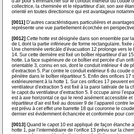
d'air pour s'emmancher sur le conduit intérieur du coude 
collectrice, la cheminée et le répartiteur d'air, son axe ét
orienté en toutes directionsce qui est avantageux notamm
[0011]
D'autres caractéristiques particulières et avantages
représente une vue partiellement écorchée en perspective 
[0012]
Cette hotte est désignée dans son ensemble par la réf
de L dont la partie inférieure de forme rectangulaire, fixée
Une cheminée verticàle d'évacuation 12 prolonge vers le ha
14. Sur cette dernière est fixé un boîtier répartiteur d'air
hotte. La face supérieure de ce boîtier est percée d'un orif
orientable 3, connu en soi, dont le conduit intérieur 4 de 
d'extraction 5. Par contre le conduit extérieur 6 du coude or
pénètre dans le boîtier répartiteur 5. Enfin des orifices 17
extérieurement à la hotte 1. Sur ces orifices 17 peuvent en 
ventilateur d'extraction 5 est fixé à la paroi latérale de 
le capot du ventilateur d'extraction 5. Il occupe ainsi l'esp
est à axe horizontal ce qui le rend aisément accessible et
répartiteur d'air est fixé au dossier 9 de l'appareil contre 
est prévu à cet effet une barrette 18 qui couronne le coude
dernier est évidemment échancrée et conformée pour corres
[0013]
Quand le capot 10 est appliqué de façon étanche au d
hotte 1, par l'intermédiaire de l'orifice 13 prévu sur la ch