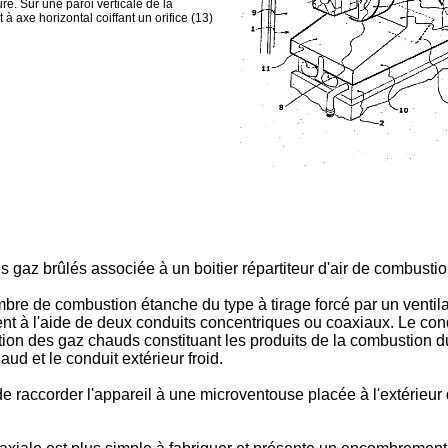
ure. Sur une paroi verticale de la
à axe horizontal coiffant un orifice (13)
s gaz brûlés associée à un boitier répartiteur d'air de combusti
re de combustion étanche du type à tirage forcé par un ventilate
nt à l'aide de deux conduits concentriques ou coaxiaux. Le cond
ation des gaz chauds constituant les produits de la combustion d
ud et le conduit extérieur froid.
de raccorder l'appareil à une microventouse placée à l'extérieu