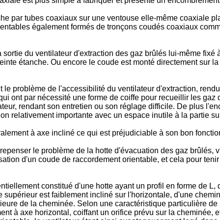
axiale est plus simple à fabriquer et présente un encombremen
he par tubes coaxiaux sur une ventouse elle-même coaxiale plac
orientables également formés de tronçons coudés coaxiaux comme
tie du ventilateur d'extraction des gaz brûlés lui-même fixé à la
enceinte étanche. Ou encore le coude est monté directement sur la 
 problème de l'accessibilité du ventilateur d'extraction, rendu
 qui ont par nécessité une forme de coiffe pour recueillir les gaz 
ateur, rendant son entretien ou son réglage difficile. De plus l'
sion relativement importante avec un espace inutile à la partie s
néralement à axe incliné ce qui est préjudiciable à son bon fon
penser le problème de la hotte d'évacuation des gaz brûlés, vis
'utilisation d'un coude de raccordement orientable, et cela pour 
sentiellement constitué d'une hotte ayant un profil en forme de 
 supérieur est faiblement incliné sur l'horizontale, d'une chemi
périeure de la cheminée. Selon une caractéristique particulière de
nt à axe horizontal, coiffant un orifice prévu sur la cheminée, et 