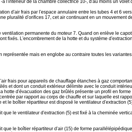
, -à l'intérieur de la chambre collectrice 10-, d'au moins un volet 
ion d'air frais par l'espace annulaire entre les tubes 4 et 6 vers
ers une pluralité d'orifices 17, cet air continuant en un mouvemen
 ventilation permanente du moteur 7. Quand on enlève le capot 2
sont fixés. L'encombrement de la hotte et du système d'extraction
on représentée mais en englobe au contraire toutes les variantes
 d'air frais pour appareils de chauffage étanches à gaz comporta
lés et dont un conduit extérieur délimite avec le conduit intérie
 la hotte d'évacuation des gaz brûlés présente un profil en forme 
trée par rapport au corps de chauffe et sur laquelle est rapporté
 le boîtier répartiteur est disposé le ventilateur d'extraction (5) 
ait que le ventilateur d'extraction (5) est fixé à la cheminée verti
fait que le boîtier répartiteur d'air (15) de forme parallélépipéd