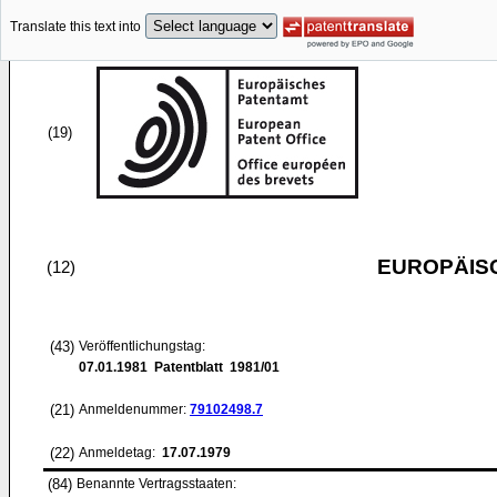
Translate this text into
(19)
EUROPÄIS
(12)
(43)
Veröffentlichungstag:
07.01.1981
Patentblatt 1981/01
(21)
Anmeldenummer:
79102498.7
(22)
Anmeldetag:
17.07.1979
(84)
Benannte Vertragsstaaten: