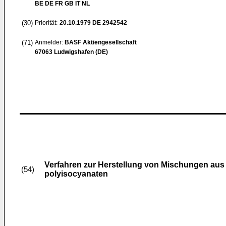
BE DE FR GB IT NL
(30)
Priorität:
20.10.1979
DE 2942542
(71)
Anmelder:
BASF Aktiengesellschaft
67063 Ludwigshafen (DE)
Verfahren zur Herstellung von Mischungen au
(54)
polyisocyanaten