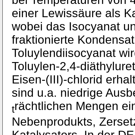
einer Lewissäure als Ka
wobei das Isocyanat un
fraktionierte Kondensat
Toluylendiisocyanat wi
Toluylen-2,4-diäthylur
Eisen-(III)-chlorid erha
sind u.a. niedrige Aus
rächtlichen Mengen ei
t
Nebenprodukts, Zersetz
Katalysators. In der D