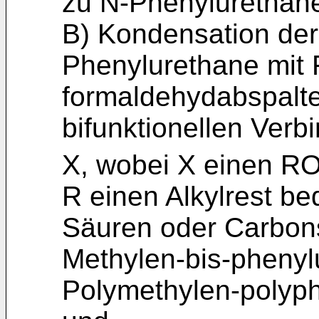
zu N-Phenylurethan
B) Kondensation der
Phenylurethane mit
formaldehydabspalt
bifunktionellen Ver
X, wobei X einen R
R einen Alkylrest b
Säuren oder Carbon
Methylen-bis-pheny
Polymethylen-polyp