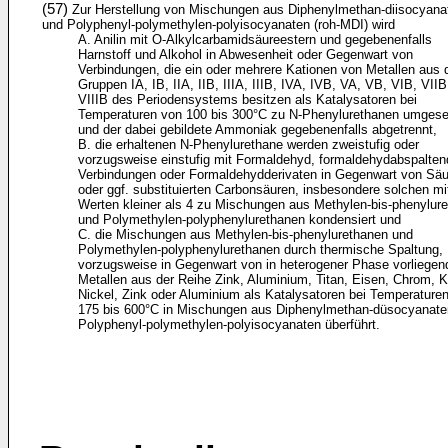
(57)
Zur Herstellung von Mischungen aus Diphenylmethan-diisocyana
und Polyphenyl-polymethylen-polyisocyanaten (roh-MDI) wird
A. Anilin mit O-Alkylcarbamidsäureestern und gegebenenfalls
Harnstoff und Alkohol in Abwesenheit oder Gegenwart von
Verbindungen, die ein oder mehrere Kationen von Metallen aus 
Gruppen IA, IB, IIA, IIB, IIIA, IIIB, IVA, IVB, VA, VB, VIB, VII
VIIIB des Periodensystems besitzen als Katalysatoren bei
Temperaturen von 100 bis 300°C zu N-Phenylurethanen umgese
und der dabei gebildete Ammoniak gegebenenfalls abgetrennt,
B. die erhaltenen N-Phenylurethane werden zweistufig oder
vorzugsweise einstufig mit Formaldehyd, formaldehydabspalte
Verbindungen oder Formaldehydderivaten in Gegenwart von Sä
oder ggf. substituierten Carbonsäuren, insbesondere solchen mi
Werten kleiner als 4 zu Mischungen aus Methylen-bis-phenylur
und Polymethylen-polyphenylurethanen kondensiert und
C. die Mischungen aus Methylen-bis-phenylurethanen und
Polymethylen-polyphenylurethanen durch thermische Spaltung,
vorzugsweise in Gegenwart von in heterogener Phase vorliegen
Metallen aus der Reihe Zink, Aluminium, Titan, Eisen, Chrom, K
Nickel, Zink oder Aluminium als Katalysatoren bei Temperature
175 bis 600°C in Mischungen aus Diphenylmethan-düsocyanate
Polyphenyl-polymethylen-polyisocyanaten überführt.