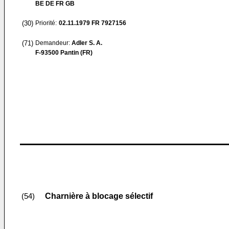
BE DE FR GB
(30)
Priorité:
02.11.1979
FR 7927156
(71)
Demandeur:
Adler S. A.
F-93500 Pantin (FR)
Charnière à blocage sélectif
(54)