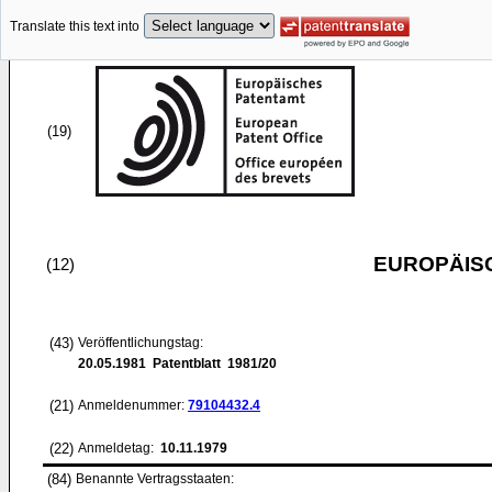
Translate this text into
(19)
EUROPÄIS
(12)
(43)
Veröffentlichungstag:
20.05.1981
Patentblatt 1981/20
(21)
Anmeldenummer:
79104432.4
(22)
Anmeldetag:
10.11.1979
(84)
Benannte Vertragsstaaten: