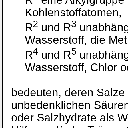
Kohlenstoffatomen,
2
3
R
und R
unabhäng
Wasserstoff, die Me
4
5
R
und R
unabhäng
Wasserstoff, Chlor 
bedeuten, deren Salze
unbedenklichen Säuren
oder Salzhydrate als W