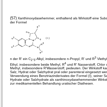
(57)
Xanthinoxydasehemmer, enthaltend als Wirkstoff eine Sub
der Formel
3
n der R' ein C
-
-Alkyl, insbesondere n-Propyl, R' und R
Vlethy
2
5
4
Ethyl, insbesondere beide Methyl, R
und R' Nasserstoff, Chlor 
Methyl, insbesondere R'Wasserstoff, pedeuten. Der Wirkstoff ka
Salz, Hydrat oder Salzhydrat pral oder parenteral eingesetzt we
Verwendung eines Benztriazinderivates der Formel (I), seiner Sa
Hydrate oder Salzhydrate als xanthinoxydasehemmender Wirkst
zur medikamentellen Behandlung uratischer Diathesen.