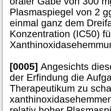
oraler Gabe von 300 mg
Plasmaspiegel von 2 gg/
einmal ganz dem Dreifa
Konzentration (IC50) fü
Xanthinoxidasehemmung
[0005]
Angesichts diese
der Erfindung die Aufg
Therapeutikum zu scha
xanthinoxidasehemmen
relativ hoher Plasmaspi