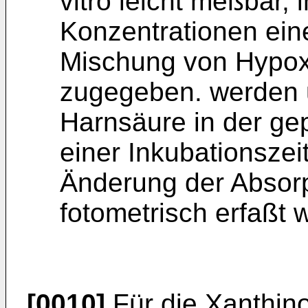
vitro leicht meßbar,
Konzentrationen ein
Mischung von Hypox
zugegeben. werden 
Harnsäure in der ge
einer Inkubationszei
Änderung der Absorp
fotometrisch erfaßt w
[0010]
Für die Xanthi