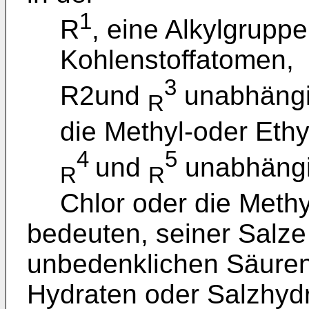
1
R
, eine Alkylgruppe
Kohlenstoffatomen,
3
R2und
unabhängi
R
die Methyl-oder Eth
4
5
und
unabhängi
R
R
Chlor oder die Meth
bedeuten, seiner Salze
unbedenklichen Säuren
Hydraten oder Salzhydr