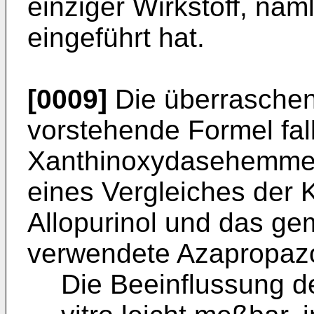
einziger Wirkstoff, näml
eingeführt hat.
[0009]
Die überraschend
vorstehende Formel fa
Xanthinoxydasehemmer 
eines Vergleiches der 
Allopurinol und das ge
verwendete Azapropazon
Die Beeinflussung de