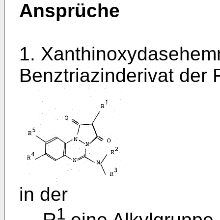
Ansprüche
1. Xanthinoxydasehemm
Benztriazinderivat der
in der
1
R
eine Alkylgruppe 