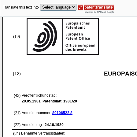
Translate this text into
(19)
EUROPÄIS
(12)
(43)
Veröffentlichungstag:
20.05.1981
Patentblatt 1981/20
(21)
Anmeldenummer:
80106522.8
(22)
Anmeldetag:
24.10.1980
(84)
Benannte Vertragsstaaten: