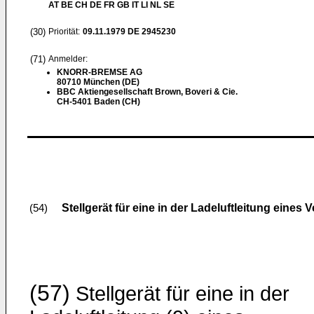
AT BE CH DE FR GB IT LI NL SE
(30)
Priorität:
09.11.1979
DE 2945230
(71)
Anmelder:
KNORR-BREMSE AG
80710 München (DE)
BBC Aktiengesellschaft Brown, Boveri & Cie.
CH-5401 Baden (CH)
Stellgerät für eine in der Ladeluftleitung ein
(54)
(57)
Stellgerät für eine in der