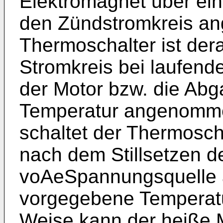
Elektromagnet über ei
den Zündstromkreis an
Thermoschalter ist dera
Stromkreis bei laufend
der Motor bzw. die Ab
Temperatur angenomme
schaltet der Thermosc
nach dem Stillsetzen d
voAeSpannungsquelle a
vorgegebene Temperatur
Weise kann der heiße M