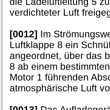
die Ladeluftleitung 5 
verdichteter Luft freige
[0012]
Im Strömungsweg
Luftklappe 8 ein Schnüf
angeordnet, über das b
8 ab einem bestimmten
Motor 1 führenden Absch
atmosphärische Luft v
[0013]
Das Aufladegerä