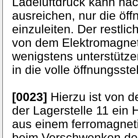
Ladeluftdruck kann nac
ausreichen, nur die ö
einzuleiten. Der restli
von dem Elektromagnete
wenigstens unterstütze
in die volle öffnungsst
[0023]
Hierzu ist von d
der Lagerstelle 11 ein 
aus einem ferromagneti
beim Verschwenken der