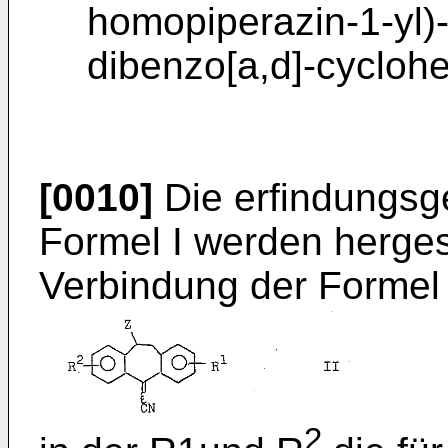
homopiperazin-1-yl)-
dibenzo[a,d]-cycloh
[0010]
Die erfindungs
Formel I werden herges
Verbindung der Formel 
2