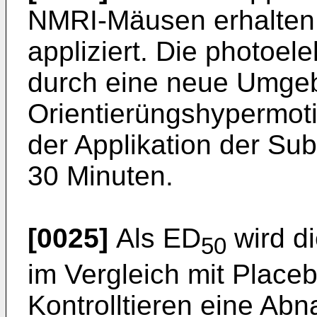
NMRI-Mäusen erhalten 
appliziert. Die photoe
durch eine neue Umgeb
Orientierüngshypermotil
der Applikation der Su
30 Minuten.
[0025]
Als ED
wird d
50
im Vergleich mit Place
Kontrolltieren eine Ab