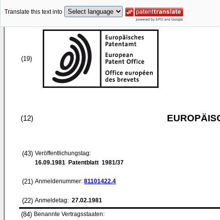
Translate this text into
(19)
EUROPÄIS
(12)
(43)
Veröffentlichungstag:
16.09.1981
Patentblatt 1981/37
(21)
Anmeldenummer:
81101422.4
(22)
Anmeldetag:
27.02.1981
(84)
Benannte Vertragsstaaten: