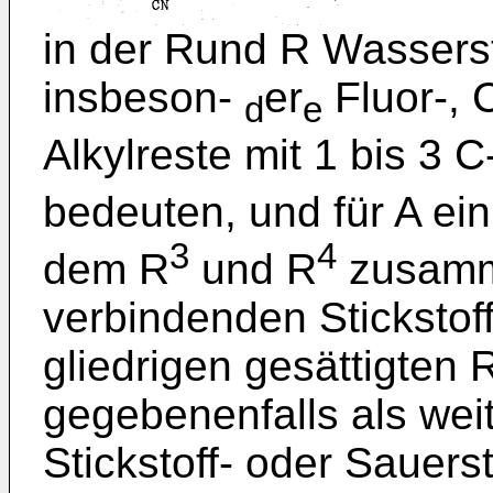
in der Rund R Wassers
insbeson-
er
Fluor-, 
d
e
Alkylreste mit 1 bis 3 
bedeuten, und für A ei
3
4
dem R
und R
zusamm
verbindenden Stickstoff
gliedrigen gesättigten 
gegebenenfalls als wei
Stickstoff- oder Sauers