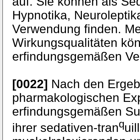
auf. Sie können als Sed
Hypnotika, Neuroleptik
Verwendung finden. Me
Wirkungsqualitäten kön
erfindungsgemäßen Ver
[0022]
Nach den Ergebn
pharmakologischen Exp
erfindungsgemäßen Sub
q
ihrer sedativen-tran
uil