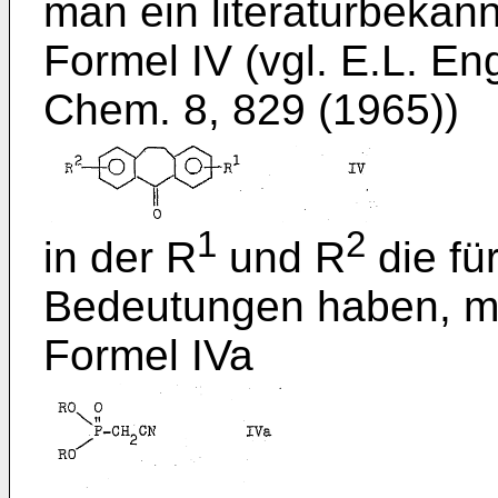
man ein literaturbekan
Formel IV (vgl. E.L. Eng
Chem. 8, 829 (1965))
1
2
in der R
und R
die fü
Bedeutungen haben, m
Formel IVa