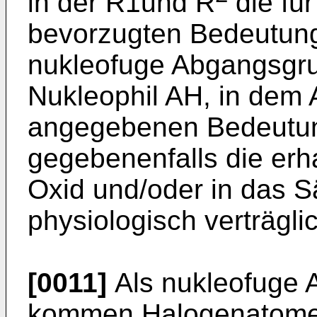
in der R1und R
die fü
bevorzugten Bedeutun
nukleofuge Abgangsgrup
Nukleophil AH, in dem A
angegebenen Bedeutun
gegebenenfalls die erh
Oxid und/oder in das S
physiologisch verträgli
[0011]
Als nukleofuge 
kommen Halogenatome,