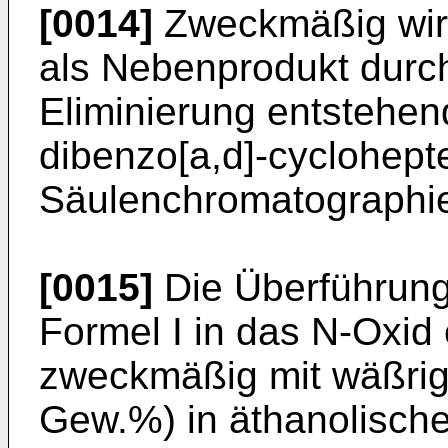
[0014]
Zweckmäßig wir
als Nebenprodukt durc
Eliminierung entstehe
dibenzo[a,d]-cyclohept
Säulenchromatographie
[0015]
Die Überführung
Formel I in das N-Oxid 
zweckmäßig mit wäßrig
Gew.%) in äthanolisch