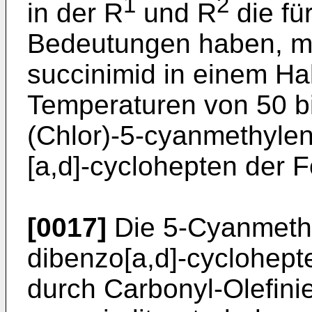
1
2
in der R
und R
die fü
Bedeutungen haben, mi
succinimid in einem Ha
Temperaturen von 50 b
(Chlor)-5-cyanmethylen
[a,d]-cyclohepten der F
[0017]
Die 5-Cyanmethy
dibenzo[a,d]-cyclohept
durch Carbonyl-Olefinie