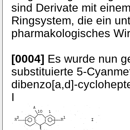
sind Derivate mit ein
Ringsystem, die ein un
pharmakologisches Wirk
[0004]
Es wurde nun ge
substituierte 5-Cyanme
dibenzo[a,d]-cyclohept
I