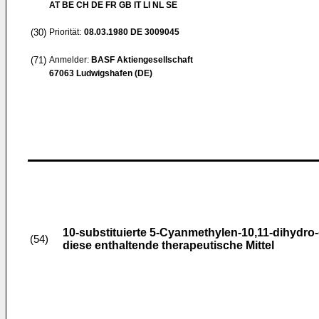
AT BE CH DE FR GB IT LI NL SE
(30)
Priorität:
08.03.1980
DE 3009045
(71)
Anmelder:
BASF Aktiengesellschaft
67063 Ludwigshafen (DE)
10-substituierte 5-Cyanmethylen-10,11-dihydro-
(54)
diese enthaltende therapeutische Mittel