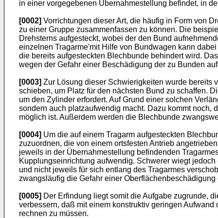
in einer vorgegebenen Übernahmestellung befindet, in der
[0002]
Vorrichtungen dieser Art, die häufig in Form von 
zu einer Gruppe zusammenfassen zu können. Die beispiel
Drehsterns aufgesteckt, wobei der den Bund aufnehmend
einzelnen Tragarme'mit Hilfe von Bundwagen kann dabei
die bereits aufgesteckten Blechbunde behindert wird. 
wegen der Gefahr einer Beschädigung der zu Bunden au
[0003]
Zur Lösung dieser Schwierigkeiten wurde bereits 
schieben, um Platz für den nächsten Bund zu schaffen. 
um den Zylinder erfordert. Auf Grund einer solchen Verlä
sondern auch platzaufwendig macht. Dazu kommt noch, d
möglich ist. Außerdem werden die Blechbunde zwangswei
[0004]
Um die auf einem Tragarm aufgesteckten Blechbund
zuzuordnen, die von einem ortsfesten Antrieb angetriebe
jeweils in der Übernahmestellung befindenden Tragarmes
Kupplungseinrichtung aufwendig. Schwerer wiegt jedoch d
und nicht jeweils für sich entlang des Tragarmes versc
zwangsläufig die Gefahr einer Oberflächenbeschädigung de
[0005]
Der Erfindung liegt somit die Aufgabe zugrunde, 
verbessern, daß mit einem konstruktiv geringen Aufwand
rechnen zu müssen.