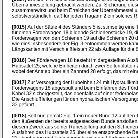
Übernahmestellung gebracht werden. Zur Sicherung dieser
zusammenwirkt und beim Erreichen der Übernahmestellung 
selbstverständlich, daß für jeden Tragarm 2 ein solches 
[0015]
Auf der Säule 4 des Ständers 5 ist stirnseitig eine
für einen Förderwagen 18 bildende Schienenstücke 19, d
Förderwagen von den Schienen 19 auf die Schienen 20 du
wie dies insbesondere der Fig. 3 entnommen werden kann,
Längskanten mit Verschleißleisten 22 als Auflage für die
[0016]
Der Förderwagen 18 besteht im dargestellten Ausfüh
Hubsattel 25, welche Einheiten durch zwei Seitenplatten 
wobei der Antrieb über ein Zahnrad 28 erfolgt, das mit e
[0017]
Zur Versorgung der Hubeinheit 24 mit Hydraulikmit
Förderwagens 18 abgespult und beim Einfahren des Förderw
Kabel 32 sichergestellt, das ebenfalls auf einer federbel
Die Anschlußleitungen für den hydraulischen Versorgungs
33 geführt.
[0018]
Soll nun gemäß Fig. 1 ein neuer Bund 12 auf den 
den äußersten der bereits aufgesteckten Bunde anstoßen 
diesem Zweck aus seiner Ruhestellung auf den Schienen 1
Ausfahren des Hubsattels 25 über eine entsprechende Be
22 abgehoben und kann nunmehr mit dem Förderwagen 18 e