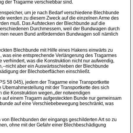
ng der Tragarme verschiebbar sind.
chenspeicher, um je nach Bedarf verschiedene Blechbunde
nde werden zu diesem Zweck auf die einzelnen Arme des
rden muß. Das Aufstecken der Blechbunde auf die
r verschiedenen Durchmessern, weil der Bundwagen durch
 einen neuen Bund anfördernden Bundwagen soll nämlich
eckten Blechbunde mit Hilfe eines Hakens einwärts zu
en, was eine entsprechende Verlängerung des Tragarmes
 verhindert, was die Konstruktion nicht nur aufwendig,
,--nicht aber ein Auswärtsschieben der Blechbunde
ädigung der Blechoberflächen einschließt.
S 58 045), jedem der Tragarme eine Transportkette
 Ubernahmestellung mit der Transportkette des sich
h die Konstruktion wegen,,der notwendigen
alle auf einem Tragarm aufgesteckten Bunde nur gemeinsam
echbunde auf eine Verschiebebewegung beschränkt, was
 von Blechbunden der eingangs geschilderten Art so zu
nen, ohne mit der Gefahr einer Blechbeschädigung