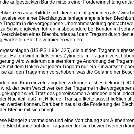
 die aufgesteckten Bunde mittels einer Fördereinrichtung entla
Drehkreuzen ausgebildet sind, dienen im allgemeinen als Zwis
sweise von einer Blechlängsteilanlage angelieferten Blechbu
e Tragarm in die vorgegebene Übernahmestellung gebracht we
 zu Schwierigkeiten führen, insbesondere bei Bunden mit seh
Das Verschieben eines Blechbundes auf dem Tragarm durch den
fgewickelten Bleche vermieden werden.
vorgeschlagen (US-PS 1 934 325), die auf den Tragarm aufgest
Dieser Haken wird mittels eines Zylinders im Tragarm verschob
ngerung wird wiederum die sternförmige Anordnung der Tragarme
aß mit dem Haken auf jedem Tragarm nur-ein-Einwärtsschieben
se auf den Tragarmen verschoben, was die Gefahr einer Besch
e ohne Kran einzeln abgeben zu können, ist es bekannt (DD-P
n wird, der beim Verschwenken der Tragarme in die vorgegebene
 gekuppelt wird. Trotz des gemeinsamen Antriebes bleibt jedoc
er Nachteil, daß mit Hilfe der Transportkette ausschließlich 
hoben werden können. Darüber hinaus ist die Förderung der Bl
r Bleche mit sich bringt.
diese Mängel zu vermeiden und eine Vorrichtung zum Aufnehmen
 die Blechbunde auf den Tragarmen für sich bewegt werden kön