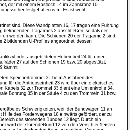
net, der mit einem Rastloch 14 im Zahnkranz 10
ungssicher festgehalten wird. Es ist wohl
eordnet sind. Diese Wandplatten 16, 17 tragen eine Führung
ng befindenden Tragarmes 2 anschließen, so daß der
hren werden kann. Die Schienen 20 der Tragarme 2 sind,
e 2 bildenden U-Profiles angeordnet, dessen
aulikzylinder ausgebildeten Hubeinheit 24 für einen
aufräder 27 auf den Schienen 19 bzw. 20 abgestützt,
29 kämmt.
steten Speichertrommel 31 beim Ausfahren des
 für die Antriebseinheit 23 wird über ein elektrisches
hen Kabels 32 zur Trommel 33 dient eine Umlenkrolle 34.
trale Bohrung 35 in der Säule 4 zu den Trommeln 31 bzw.
 ergäbe es Schwierigkeiten, weil der Bundwagen 11 an
 Hilfe des Förderwagens 18 einwärts gefördert, der zu
Bereich des störenden Bundes 12 liegt. Durch ein
er wird der störendeBund 12 von den Verschleißleisten
en neu aufzusteckenden Bund zu machen. Vor einer