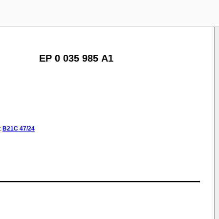
EP 0 035 985 A1
:
B21C
47/24