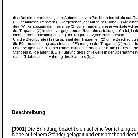
(57)
Bei einer Vorrichtung zum Aufnehmen von Blechbunden ist ein aus T
(12) gebildeter Drehstern (3) vorgesehen, der mit seiner Nabe (1) auf ein
dem Winkelabstand der Tragarme (2) voneinander um eine vertikale Achse v
der Tragarme (2) in einer vorgegebenen Übernahmestellung befindet, in de
einer Fördereinrichtung entlang der Tragarme (2)verschiebbarsind.
Um die Blechbunde (12) für sich auf den Tragarmen (2) ohne Beschädigu
die Fördereinrichtung aus einem auf Führungen der Tragarme (2) verfahrb
Förderwagen, der in seiner Ruhestellung innerhalb der Nabe (1) des Drehs
Ständers (5) gelagert ist. Die Führung des sich jeweils in der Übernahme
schließt dabei an die Führung des Ständers (5) an.
Beschreibung
[0001]
Die Erfindung bezieht sich auf eine Vorrichtung 
Nabe auf einem Ständer gelagert und entsprechend dem Wi