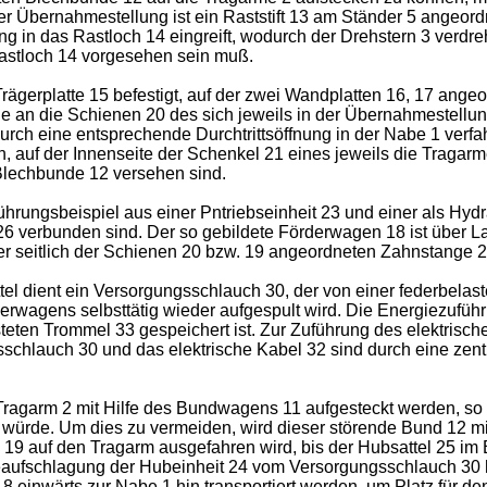
 Übernahmestellung ist ein Raststift 13 am Ständer 5 angeord
in das Rastloch 14 eingreift, wodurch der Drehstern 3 verdreh
Rastloch 14 vorgesehen sein muß.
 Trägerplatte 15 befestigt, auf der zwei Wandplatten 16, 17 ang
ie an die Schienen 20 des sich jeweils in der Übernahmestellu
rch eine entsprechende Durchtrittsöffnung in der Nabe 1 verfa
 auf der Innenseite der Schenkel 21 eines jeweils die Tragarm
 Blechbunde 12 versehen sind.
rungsbeispiel aus einer Pntriebseinheit 23 und einer als Hydr
26 verbunden sind. Der so gebildete Förderwagen 18 ist über L
iner seitlich der Schienen 20 bzw. 19 angeordneten Zahnstange 
tel dient ein Versorgungsschlauch 30, der von einer federbela
agens selbsttätig wieder aufgespult wird. Die Energiezuführung
asteten Trommel 33 gespeichert ist. Zur Zuführung des elektrisc
schlauch 30 und das elektrische Kabel 32 sind durch eine zen
Tragarm 2 mit Hilfe des Bundwagens 11 aufgesteckt werden, so
würde. Um dies zu vermeiden, wird dieser störende Bund 12 mit
9 auf den Tragarm ausgefahren wird, bis der Hubsattel 25 im 
aufschlagung der Hubeinheit 24 vom Versorgungsschlauch 30 h
inwärts zur Nabe 1 hin transportiert werden, um Platz für d