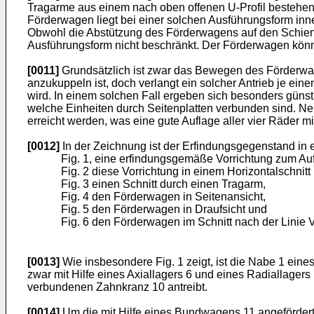
Tragarme aus einem nach oben offenen U-Profil bestehen
Förderwagen liegt bei einer solchen Ausführungsform inn
Obwohl die Abstützung des Förderwagens auf den Schienen
Ausführungsform nicht beschränkt. Der Förderwagen könnt
[0011]
Grundsätzlich ist zwar das Bewegen des Förderwag
anzukuppeln ist, doch verlangt ein solcher Antrieb je eine
wird. In einem solchen Fall ergeben sich besonders günst
welche Einheiten durch Seitenplatten verbunden sind. Ne
erreicht werden, was eine gute Auflage aller vier Räder mit
[0012]
In der Zeichnung ist der Erfindungsgegenstand in e
Fig. 1, eine erfindungsgemäße Vorrichtung zum Au
Fig. 2 diese Vorrichtung in einem Horizontalschni
Fig. 3 einen Schnitt durch einen Tragarm,
Fig. 4 den Förderwagen in Seitenansicht,
Fig. 5 den Förderwagen in Draufsicht und
Fig. 6 den Förderwagen im Schnitt nach der Linie 
[0013]
Wie insbesondere Fig. 1 zeigt, ist die Nabe 1 ein
zwar mit Hilfe eines Axiallagers 6 und eines Radiallagers 
verbundenen Zahnkranz 10 antreibt.
[0014]
Um die mit Hilfe eines Bundwagens 11 angefördert