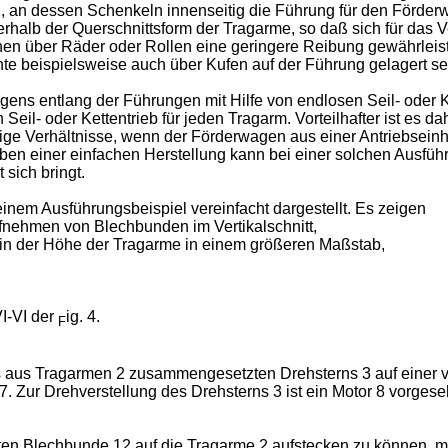
, an dessen Schenkeln innenseitig die Führung für den Förder
erhalb der Querschnittsform der Tragarme, so daß sich für das
 über Räder oder Rollen eine geringere Reibung gewährleistet,
e beispielsweise auch über Kufen auf der Führung gelagert se
ens entlang der Führungen mit Hilfe von endlosen Seil- oder K
n Seil- oder Kettentrieb für jeden Tragarm. Vorteilhafter ist es
ige Verhältnisse, wenn der Förderwagen aus einer Antriebseinhe
ben einer einfachen Herstellung kann bei einer solchen Ausfüh
 sich bringt.
inem Ausführungsbeispiel vereinfacht dargestellt. Es zeigen
fnehmen von Blechbunden im Vertikalschnitt,
tt in der Höhe der Tragarme in einem größeren Maßstab,
VI-VI der
ig. 4.
F
es aus Tragarmen 2 zusammengesetzten Drehsterns 3 auf einer ve
7. Zur Drehverstellung des Drehsterns 3 ist ein Motor 8 vorgese
en Blechbunde 12 auf die Tragarme 2 aufstecken zu können, mü