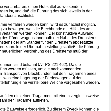
me verfahrbaren, einen Hubsattel aufweisenden
ert ist, und daß die Führung des sich jeweils in der
änders anschließt.
rme verfahren werden kann, wird es zunächst möglich,
g zu bewegen, weil die Blechbunde mit Hilfe des am
 verfahren werden können. Der konstruktive Aufwand
ng des Förderwagens innerhalb der Nabe des Drehsterns
sterns der am Ständer für den Drehstern abgestützte
en kann. In der Übernahmestellung schließt die Führung
er neuerlichen Verdrehung des Drehsterns muß der
nehmen, sind bekannt (AT-PS 221 462). Da die
geführt werden müssen, um die nachkommenden
en Transport von Blechbunden auf den Tragarmen eines
n, was eine Lagerung der Förderwagen auf den
terführung eine verstellbare Weiche vorgesehen werden,
auf den einzelnen Tragarmen mit einem vergleichsweise
ahl der Tragarme auftreten.
gte Bauweise erforderlich. Zu diesem Zweck können die