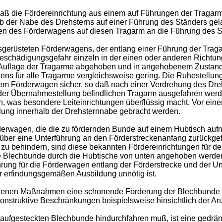
 daß die Fördereinrichtung aus einem auf Führungen der Tragar
b der Nabe des Drehsterns auf einer Führung des Ständers gelag
 des Förderwagens auf diesen Tragarm an die Führung des St
gerüsteten Förderwagens, der entlang einer Führung der Traga
schädigungsgefahr einzeln in der einen oder anderen Richtun
 Auflage der Tragarme abgehoben und in angehobenem Zustand
gens für alle Tragarme vergleichsweise gering. Die Ruhestellu
em Förderwagen sicher, so daß nach einer Verdrehung des Dreh
 der Übernahmestellung befindlichen Tragarm ausgefahren werd
, was besondere Leiteinrichtungen überflüssig macht. Vor ein
lung innerhalb der Drehsternnabe gebracht werden.
erwagen, die die zu fördernden Bunde auf einem Hubtisch auf
 über eine Unterführung an den Förderstreckenanfang zurück
zu behindern, sind diese bekannten Fördereinrichtungen für d
die Blechbunde durch die Hubtische von unten angehoben werde
ng für die Förderwagen entlang der Förderstrecke und der Un
r erfindungsgemäßen Ausbildung unnötig ist.
lagenen Maßnahmen eine schonende Förderung der Blechbunde 
onstruktive Beschränkungen beispielsweise hinsichtlich der Anz
ufgesteckten Blechbunde hindurchfahren muß, ist eine gedrän