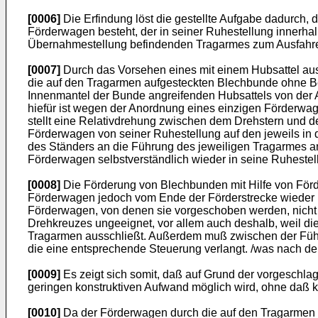
[0006]
Die Erfindung löst die gestellte Aufgabe dadurch,
Förderwagen besteht, der in seiner Ruhestellung innerhal
Übernahmestellung befindenden Tragarmes zum Ausfahren
[0007]
Durch das Vorsehen eines mit einem Hubsattel aus
die auf den Tragarmen aufgesteckten Blechbunde ohne Be
Innenmantel der Bunde angreifenden Hubsattels von der
hiefür ist wegen der Anordnung eines einzigen Förderwa
stellt eine Relativdrehung zwischen dem Drehstern und d
Förderwagen von seiner Ruhestellung auf den jeweils in
des Ständers an die Führung des jeweiligen Tragarmes an
Förderwagen selbstverständlich wieder in seine Ruhestel
[0008]
Die Förderung von Blechbunden mit Hilfe von Förd
Förderwagen jedoch vom Ende der Förderstrecke wieder
Förderwagen, von denen sie vorgeschoben werden, nicht 
Drehkreuzes ungeeignet, vor allem auch deshalb, weil 
Tragarmen ausschließt. Außerdem muß zwischen der Führu
die eine entsprechende Steuerung verlangt. /was nach de
[0009]
Es zeigt sich somit, daß auf Grund der vorgesch
geringen konstruktiven Aufwand möglich wird, ohne daß k
[0010]
Da der Förderwagen durch die auf den Tragarmen a