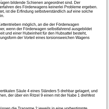
wagen bildende Schienen angeordnet sind. Der
 Verfahren des Förderwagens keinerlei Probleme ergeben.
 ist die Erfindung selbstverständlich auf eine solche
in.
ettentrieben möglich, an die der Förderwagen
 daher, wenn der Förderwagen selbstfahrend ausgebildet
it und einer Hubeinheit für den Hubsattel besteht,
rungsform der Vorteil eines torsionsweichen Wagens
rtikalen Säule 4 eines Ständers 5 drehbar gelagert, und
hen, der über ein Ritzel 9 einen mit der Nabe 1 drehfest
ssen die Tragarme 2 jeweils in eine vorbestimmte