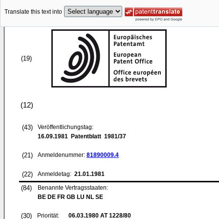
Translate this text into
(19)
(12)
(43)
Veröffentlichungstag:
16.09.1981
Patentblatt 1981/37
(21)
Anmeldenummer:
81890009.4
(22)
Anmeldetag:
21.01.1981
(84)
Benannte Vertragsstaaten:
BE DE FR GB LU NL SE
(30)
Priorität:
06.03.1980
AT 1228/80