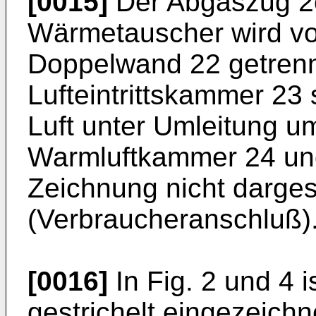
[0015]
Der Abgaszug 2o
Wärmetauscher wird v
Doppelwand 22 getrennt
Lufteintrittskammer 23 s
Luft unter Umleitung 
Warmluftkammer 24 und
Zeichnung nicht darges
(Verbraucheranschluß)
[0016]
In Fig. 2 und 4 
gestrichelt eingezeichn