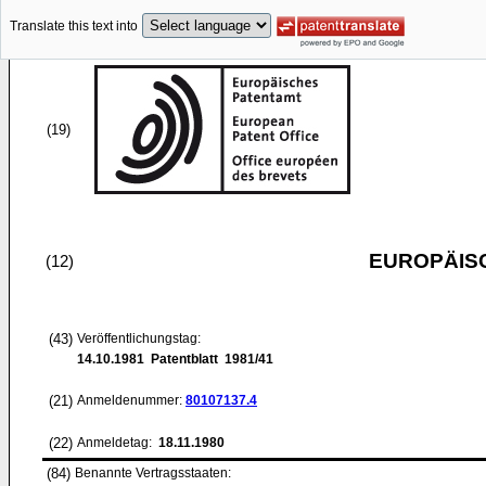
Translate this text into
(19)
EUROPÄIS
(12)
(43)
Veröffentlichungstag:
14.10.1981
Patentblatt 1981/41
(21)
Anmeldenummer:
80107137.4
(22)
Anmeldetag:
18.11.1980
(84)
Benannte Vertragsstaaten: