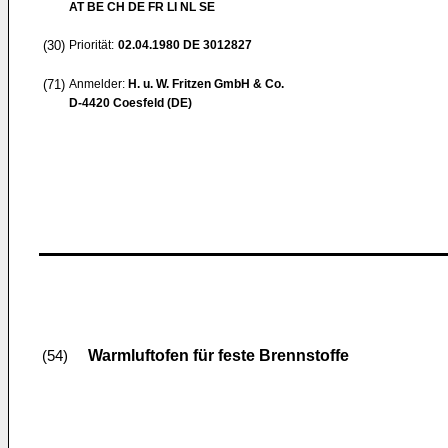
AT BE CH DE FR LI NL SE
(30)
Priorität:
02.04.1980
DE 3012827
(71)
Anmelder:
H. u. W. Fritzen GmbH & Co.
D-4420 Coesfeld (DE)
Warmluftofen für feste Brennstoffe
(54)