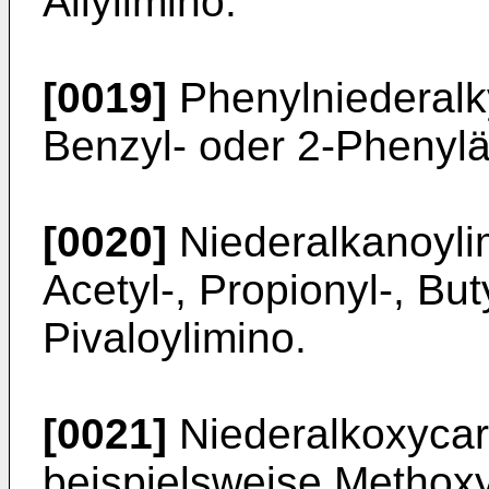
Allylimino.
[0019]
Phenylniederalky
Benzyl- oder 2-Phenylä
[0020]
Niederalkanoylim
Acetyl-, Propionyl-, But
Pivaloylimino.
[0021]
Niederalkoxycar
beispielsweise Methoxy