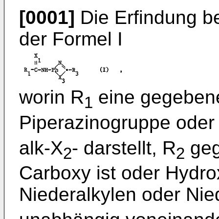
[0001]
Die Erfindung be
der Formel I
worin R
eine gegebenen
1
Piperazinogruppe oder
alk-X
- darstellt, R
geg
2
2
Carboxy ist oder Hydro
Niederalkylen oder Nied