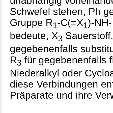
unabhängig voneinander
Schwefel stehen, Ph ge
Gruppe R
-C(=X
)-NH-
1
1
bedeute, X
Sauerstoff
3
gegebenenfalls substitu
R
für gegebenenfalls f
3
Niederalkyl oder Cycloa
diese Verbindungen en
Präparate und ihre Ve