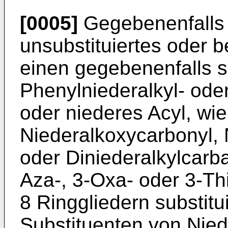
[0005]
Gegebenenfalls s
unsubstituiertes oder b
einen gegebenenfalls su
Phenylniederalkyl- ode
oder niederes Acyl, wie
Niederalkoxycarbonyl, 
oder Diniederalkylcarb
Aza-, 3-Oxa- oder 3-Th
8 Ringgliedern substitu
Substituenten von Nie