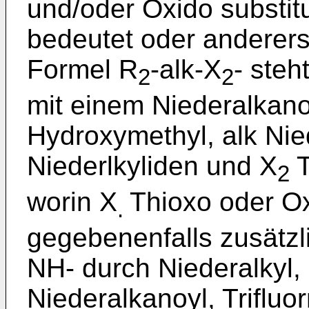
und/oder Oxido substit
bedeutet oder andererse
Formel R
-alk-X
- steh
2
2
mit einem Niederalkano
Hydroxymethyl, alk Nie
Niederlkyliden und X
T
2
worin X
Thioxo oder O
.
gegebenenfalls zusätz
NH- durch Niederalkyl,
Niederalkanoyl, Triflu