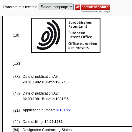
Translate this text into
(19)
(12)
(88)
Date of publication A3:
20.01.1982
Bulletin 1982/03
(43)
Date of publication A2:
02.09.1981
Bulletin 1981/35
(21)
Application number:
81101051
(22)
Date of filing:
14.02.1981
(84)
Designated Contracting States: