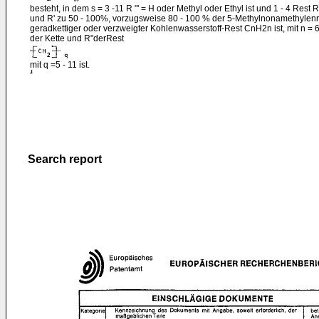
besteht, in dem s = 3 -11 R "' = H oder Methyl oder Ethyl ist und 1 - 4 Rest R
und R' zu 50 - 100%, vorzugsweise 80 - 100 % der 5-Methylnonamethylenr
geradkettiger oder verzweigter Kohlenwasserstoff-Rest CnH2n ist, mit n = 
der Kette und R"derRest
mit q =5 - 11 ist.
Search report