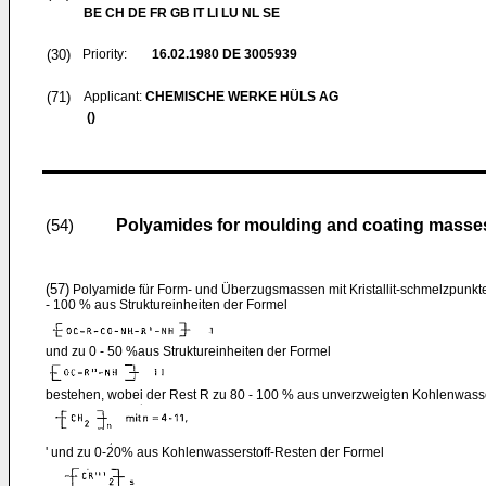
BE CH DE FR GB IT LI LU NL SE
(30)
Priority:
16.02.1980
DE 3005939
(71)
Applicant:
CHEMISCHE WERKE HÜLS AG
()
Polyamides for moulding and coating masse
(54)
(57)
Polyamide für Form- und Überzugsmassen mit Kristallit-schmelzpunkt
- 100 % aus Struktureinheiten der Formel
und zu 0 - 50 %aus Struktureinheiten der Formel
bestehen, wobei der Rest R zu 80 - 100 % aus unverzweigten Kohlenwasse
' und zu 0-20% aus Kohlenwasserstoff-Resten der Formel