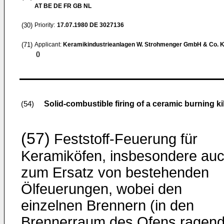
AT BE DE FR GB NL
(30)
Priority:
17.07.1980
DE 3027136
(71)
Applicant:
Keramikindustrieanlagen W. Strohmenger GmbH & Co. 
()
Solid-combustible firing of a ceramic burning ki
(54)
(57)
Feststoff-Feuerung für
Keramiköfen, insbesondere au
zum Ersatz von bestehenden
Ölfeuerungen, wobei den
einzelnen Brennern (in den
Brennerraum des Ofens ragen