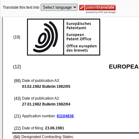
Translate this text into
(19)
EUROPEAN
(12)
(88)
Date of publication A3:
03.02.1982
Bulletin 1982/05
(43)
Date of publication A2:
27.01.1982
Bulletin 1982/04
(21)
Application number:
81104836
(22)
Date of filing:
23.06.1981
(84)
Designated Contracting States: