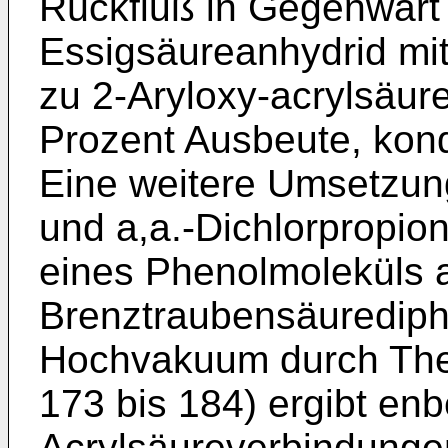
Rückfluß in Gegenwart 
Essigsäureanhydrid mi
zu 2-Aryloxy-acrylsäuren
Prozent Ausbeute, kond
Eine weitere Umsetzun
und a,a.-Dichlorpropio
eines Phenolmoleküls 
Brenztraubensäurediph
Hochvakuum durch Ther
173 bis 184) ergibt en
Acrylsäureverbindunge