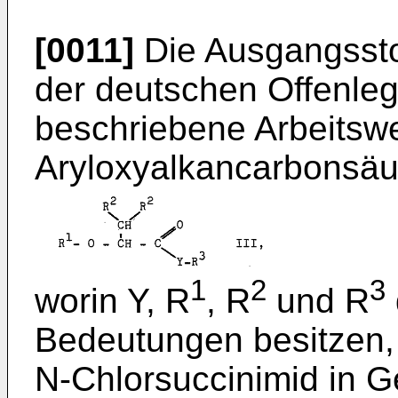
[0011]
Die Ausgangsstof
der deutschen Offenleg
beschriebene Arbeitsw
Aryloxyalkancarbonsäu
1
2
3
worin Y, R
, R
und R
Bedeutungen besitzen,
N-Chlorsuccinimid in 