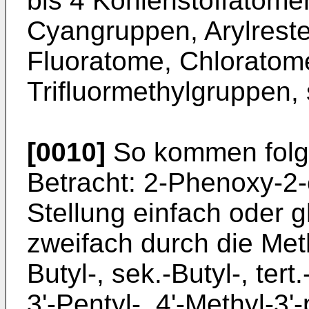
bis 4 Kohlenstoffatome
Cyangruppen, Arylreste
Fluoratome, Chloratom
Trifluormethylgruppen, s
[0010]
So kommen folge
Betracht: 2-Phenoxy-2-
Stellung einfach oder 
zweifach durch die Methy
Butyl-, sek.-Butyl-, tert.
3'-Pentyl-, 4'-Methyl-3'-