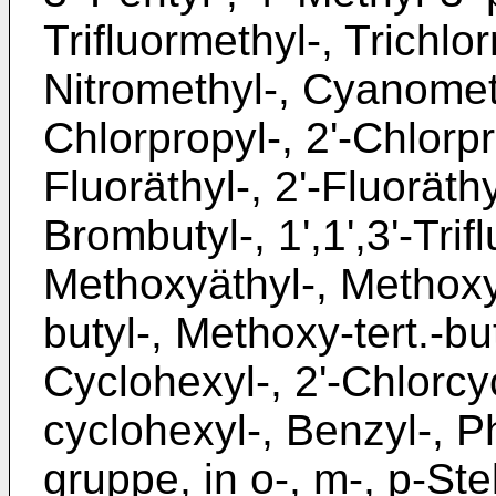
Trifluormethyl-, Trichlo
Nitromethyl-, Cyanometh
Chlorpropyl-, 2'-Chlorpro
Fluoräthyl-, 2'-Fluoräthyl
Brombutyl-, 1',1',3'-Trif
Methoxyäthyl-, Methoxyi
butyl-, Methoxy-tert.-bu
Cyclohexyl-, 2'-Chlorcyc
cyclohexyl-, Benzyl-, P
gruppe, in o-, m-, p-Stel