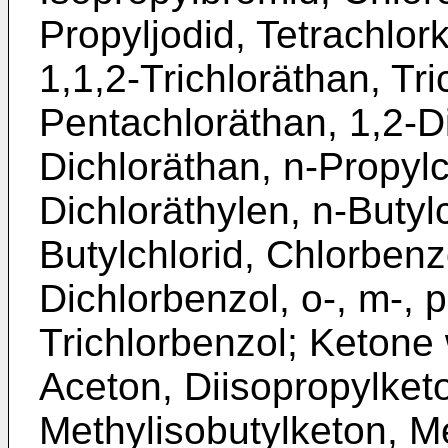
Propyljodid, Tetrachlork
1,1,2-Trichloräthan, Tri
Pentachloräthan, 1,2-Di
Dichloräthan, n-Propylch
Dichloräthylen, n-Butylc
Butylchlorid, Chlorbenz
Dichlorbenzol, o-, m-, p
Trichlorbenzol; Ketone
Aceton, Diisopropylketo
Methylisobutylketon, M