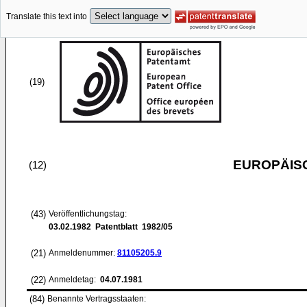
Translate this text into
(19)
EUROPÄIS
(12)
(43)
Veröffentlichungstag:
03.02.1982
Patentblatt 1982/05
(21)
Anmeldenummer:
81105205.9
(22)
Anmeldetag:
04.07.1981
(84)
Benannte Vertragsstaaten: