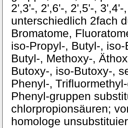
2',3'-, 2',6'-, 2',5'-, 3',4
unterschiedlich 2fach 
Bromatome, Fluoratome,
iso-Propyl-, Butyl-, iso-B
Butyl-, Methoxy-, Äthox
Butoxy-, iso-Butoxy-, se
Phenyl-, Trifluormethyl
Phenyl-gruppen substit
chlorpropionsäuren; v
homologe unsubstituier