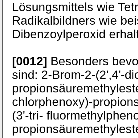
Lösungsmittels wie Tet
Radikalbildners wie be
Dibenzoylperoxid erhal
[0012]
Besonders bevor
sind: 2-Brom-2-(2',4'-d
propionsäuremethyleste
chlorphenoxy)-propions
(3'-tri- fluormethylphen
propionsäuremethylester