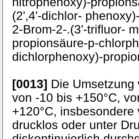
nitrophenoxy)-propions
(2',4'-dichlor- phenoxy)
2-Brom-2-.(3'-trifluor-
propionsäure-p-chlorphe
dichlorphenoxy)-propi
[0013]
Die Umsetzung w
von -10 bis +150°C, vo
+120°C, insbesondere 
drucklos oder unter Dru
diskontinuierlich durc