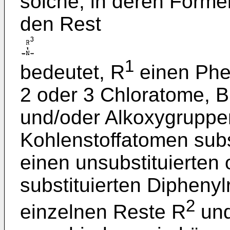
solche, in deren Forme
den Rest
1
bedeutet, R
einen Phen
2 oder 3 Chloratome, 
und/oder Alkoxygruppen
Kohlenstoffatomen subs
einen unsubstituierten
substituierten Diphenyl
2
einzelnen Reste R
und