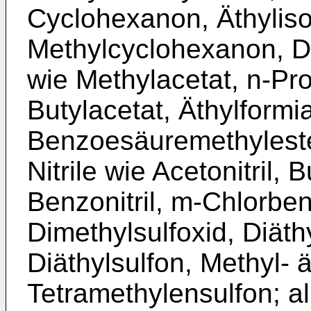
Cyclohexanon, Äthyliso
Methylcyclohexanon, D
wie Methylacetat, n-Pro
Butylacetat, Äthylformi
Benzoesäuremethylester
Nitrile wie Acetonitril, Bu
Benzonitril, m-Chlorbenz
Dimethylsulfoxid, Diäth
Diäthylsulfon, Methyl- ä
Tetramethylensulfon; a